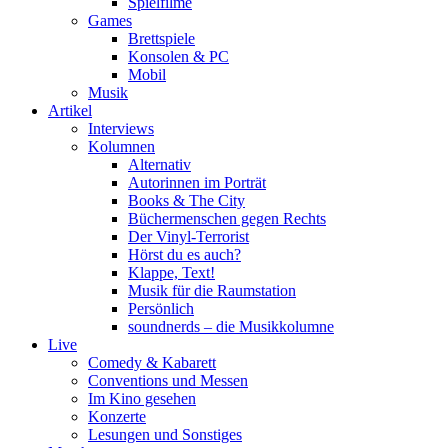
Spielfilme
Games
Brettspiele
Konsolen & PC
Mobil
Musik
Artikel
Interviews
Kolumnen
Alternativ
Autorinnen im Porträt
Books & The City
Büchermenschen gegen Rechts
Der Vinyl-Terrorist
Hörst du es auch?
Klappe, Text!
Musik für die Raumstation
Persönlich
soundnerds – die Musikkolumne
Live
Comedy & Kabarett
Conventions und Messen
Im Kino gesehen
Konzerte
Lesungen und Sonstiges