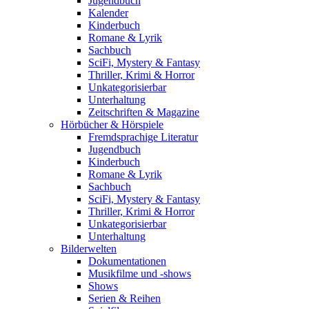
Jugendbuch
Kalender
Kinderbuch
Romane & Lyrik
Sachbuch
SciFi, Mystery & Fantasy
Thriller, Krimi & Horror
Unkategorisierbar
Unterhaltung
Zeitschriften & Magazine
Hörbücher & Hörspiele
Fremdsprachige Literatur
Jugendbuch
Kinderbuch
Romane & Lyrik
Sachbuch
SciFi, Mystery & Fantasy
Thriller, Krimi & Horror
Unkategorisierbar
Unterhaltung
Bilderwelten
Dokumentationen
Musikfilme und -shows
Shows
Serien & Reihen