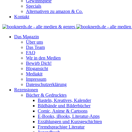
Gewinnspiele
Specials
Alternativen zu amazon & Co.
Kontakt
Das Magazin
Über uns
Das Team
FAQ
Wir in den Medien
Bewirb Dich!
Blogansicht
Mediakit
Impressum
Datenschutzerklärung
Rezensionen
Bücher & Gedrucktes
Basteln, Kreatives, Kalender
Bildbände und Bilderbücher
Comic, Anime & Cartoons
E-Books, iBooks, Literatur-Apps
Erzählungen und Kurzgeschichten
Fremdsprachige Literatur