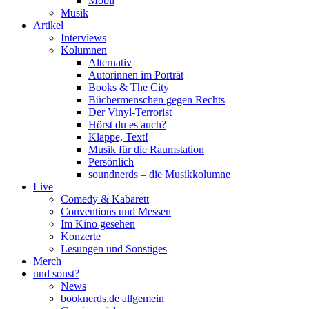
Mobil
Musik
Artikel
Interviews
Kolumnen
Alternativ
Autorinnen im Porträt
Books & The City
Büchermenschen gegen Rechts
Der Vinyl-Terrorist
Hörst du es auch?
Klappe, Text!
Musik für die Raumstation
Persönlich
soundnerds – die Musikkolumne
Live
Comedy & Kabarett
Conventions und Messen
Im Kino gesehen
Konzerte
Lesungen und Sonstiges
Merch
und sonst?
News
booknerds.de allgemein