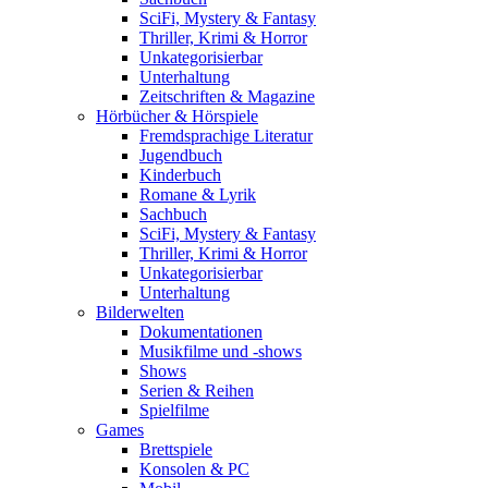
SciFi, Mystery & Fantasy
Thriller, Krimi & Horror
Unkategorisierbar
Unterhaltung
Zeitschriften & Magazine
Hörbücher & Hörspiele
Fremdsprachige Literatur
Jugendbuch
Kinderbuch
Romane & Lyrik
Sachbuch
SciFi, Mystery & Fantasy
Thriller, Krimi & Horror
Unkategorisierbar
Unterhaltung
Bilderwelten
Dokumentationen
Musikfilme und -shows
Shows
Serien & Reihen
Spielfilme
Games
Brettspiele
Konsolen & PC