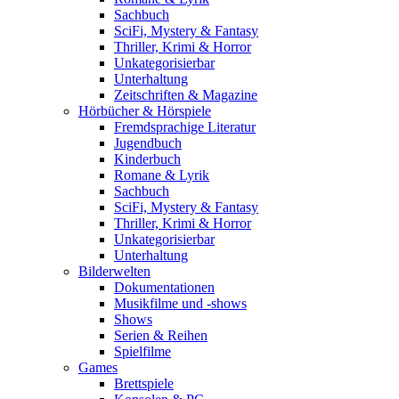
Sachbuch
SciFi, Mystery & Fantasy
Thriller, Krimi & Horror
Unkategorisierbar
Unterhaltung
Zeitschriften & Magazine
Hörbücher & Hörspiele
Fremdsprachige Literatur
Jugendbuch
Kinderbuch
Romane & Lyrik
Sachbuch
SciFi, Mystery & Fantasy
Thriller, Krimi & Horror
Unkategorisierbar
Unterhaltung
Bilderwelten
Dokumentationen
Musikfilme und -shows
Shows
Serien & Reihen
Spielfilme
Games
Brettspiele