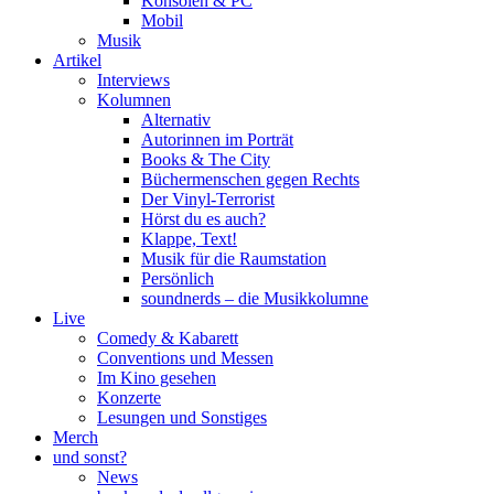
Konsolen & PC
Mobil
Musik
Artikel
Interviews
Kolumnen
Alternativ
Autorinnen im Porträt
Books & The City
Büchermenschen gegen Rechts
Der Vinyl-Terrorist
Hörst du es auch?
Klappe, Text!
Musik für die Raumstation
Persönlich
soundnerds – die Musikkolumne
Live
Comedy & Kabarett
Conventions und Messen
Im Kino gesehen
Konzerte
Lesungen und Sonstiges
Merch
und sonst?
News