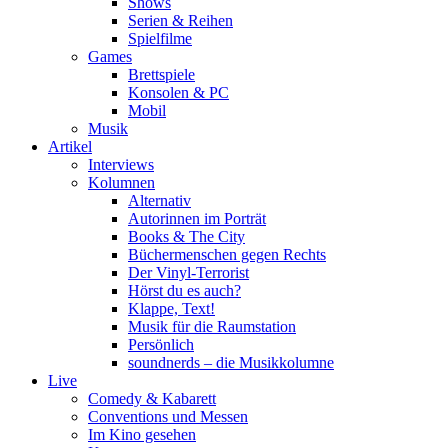
Shows
Serien & Reihen
Spielfilme
Games
Brettspiele
Konsolen & PC
Mobil
Musik
Artikel
Interviews
Kolumnen
Alternativ
Autorinnen im Porträt
Books & The City
Büchermenschen gegen Rechts
Der Vinyl-Terrorist
Hörst du es auch?
Klappe, Text!
Musik für die Raumstation
Persönlich
soundnerds – die Musikkolumne
Live
Comedy & Kabarett
Conventions und Messen
Im Kino gesehen