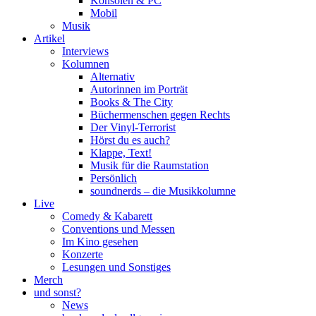
Konsolen & PC
Mobil
Musik
Artikel
Interviews
Kolumnen
Alternativ
Autorinnen im Porträt
Books & The City
Büchermenschen gegen Rechts
Der Vinyl-Terrorist
Hörst du es auch?
Klappe, Text!
Musik für die Raumstation
Persönlich
soundnerds – die Musikkolumne
Live
Comedy & Kabarett
Conventions und Messen
Im Kino gesehen
Konzerte
Lesungen und Sonstiges
Merch
und sonst?
News