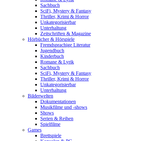
Sachbuch
SciFi, Mystery & Fantasy
Thriller, Krimi & Horror
Unkategorisierbar
Unterhaltung
Zeitschriften & Magazine
Hörbücher & Hörspiele
Fremdsprachige Literatur
Jugendbuch
Kinderbuch
Romane & Lyrik
Sachbuch
SciFi, Mystery & Fantasy
Thriller, Krimi & Horror
Unkategorisierbar
Unterhaltung
Bilderwelten
Dokumentationen
Musikfilme und -shows
Shows
Serien & Reihen
Spielfilme
Games
Brettspiele