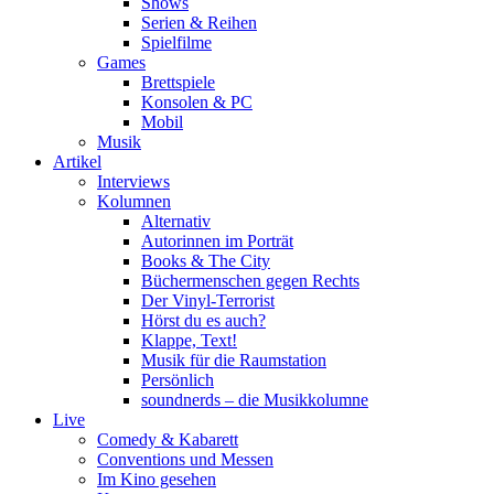
Shows
Serien & Reihen
Spielfilme
Games
Brettspiele
Konsolen & PC
Mobil
Musik
Artikel
Interviews
Kolumnen
Alternativ
Autorinnen im Porträt
Books & The City
Büchermenschen gegen Rechts
Der Vinyl-Terrorist
Hörst du es auch?
Klappe, Text!
Musik für die Raumstation
Persönlich
soundnerds – die Musikkolumne
Live
Comedy & Kabarett
Conventions und Messen
Im Kino gesehen