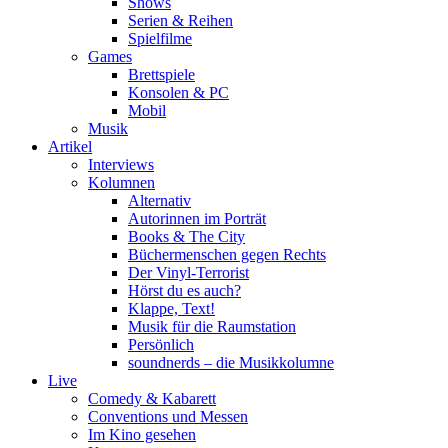
Shows
Serien & Reihen
Spielfilme
Games
Brettspiele
Konsolen & PC
Mobil
Musik
Artikel
Interviews
Kolumnen
Alternativ
Autorinnen im Porträt
Books & The City
Büchermenschen gegen Rechts
Der Vinyl-Terrorist
Hörst du es auch?
Klappe, Text!
Musik für die Raumstation
Persönlich
soundnerds – die Musikkolumne
Live
Comedy & Kabarett
Conventions und Messen
Im Kino gesehen