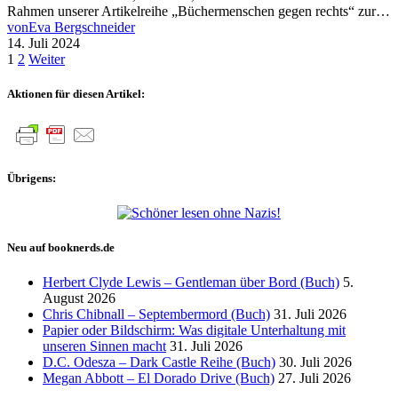
Rahmen unserer Artikelreihe „Büchermenschen gegen rechts“ zur…
von
Eva Bergschneider
14. Juli 2024
Seitennummerierung
1
2
Weiter
der
Aktionen für diesen Artikel:
Beiträge
Übrigens:
Neu auf booknerds.de
Herbert Clyde Lewis – Gentleman über Bord (Buch)
5.
August 2026
Chris Chibnall – Septembermord (Buch)
31. Juli 2026
Papier oder Bildschirm: Was digitale Unterhaltung mit
unseren Sinnen macht
31. Juli 2026
D.C. Odesza – Dark Castle Reihe (Buch)
30. Juli 2026
Megan Abbott – El Dorado Drive (Buch)
27. Juli 2026