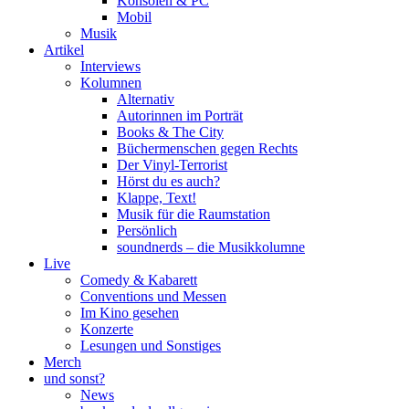
Konsolen & PC
Mobil
Musik
Artikel
Interviews
Kolumnen
Alternativ
Autorinnen im Porträt
Books & The City
Büchermenschen gegen Rechts
Der Vinyl-Terrorist
Hörst du es auch?
Klappe, Text!
Musik für die Raumstation
Persönlich
soundnerds – die Musikkolumne
Live
Comedy & Kabarett
Conventions und Messen
Im Kino gesehen
Konzerte
Lesungen und Sonstiges
Merch
und sonst?
News