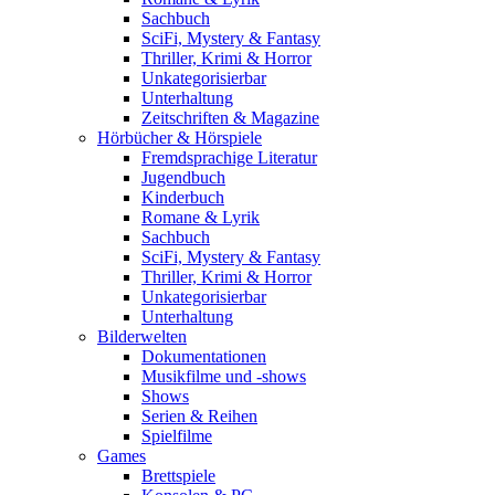
Sachbuch
SciFi, Mystery & Fantasy
Thriller, Krimi & Horror
Unkategorisierbar
Unterhaltung
Zeitschriften & Magazine
Hörbücher & Hörspiele
Fremdsprachige Literatur
Jugendbuch
Kinderbuch
Romane & Lyrik
Sachbuch
SciFi, Mystery & Fantasy
Thriller, Krimi & Horror
Unkategorisierbar
Unterhaltung
Bilderwelten
Dokumentationen
Musikfilme und -shows
Shows
Serien & Reihen
Spielfilme
Games
Brettspiele