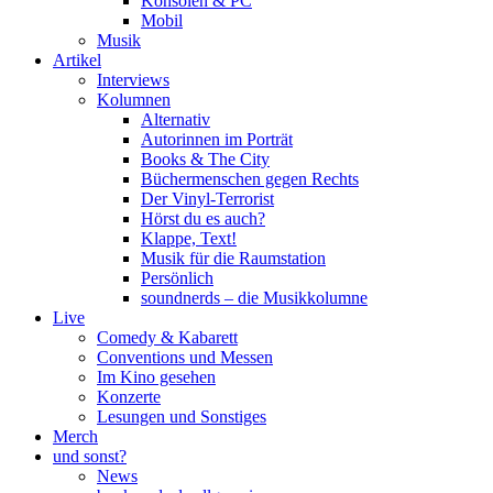
Konsolen & PC
Mobil
Musik
Artikel
Interviews
Kolumnen
Alternativ
Autorinnen im Porträt
Books & The City
Büchermenschen gegen Rechts
Der Vinyl-Terrorist
Hörst du es auch?
Klappe, Text!
Musik für die Raumstation
Persönlich
soundnerds – die Musikkolumne
Live
Comedy & Kabarett
Conventions und Messen
Im Kino gesehen
Konzerte
Lesungen und Sonstiges
Merch
und sonst?
News