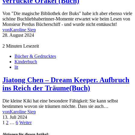
verrückte Orakel (Buch)
Von "Die magische Bibliothek der Buks" habe ich aber ebenso viele
schöne Buchliebhaberinner-Momente erwartet wie beim Lesen von
Monsieur Perdus Bücherschiff - und wurde nicht enttäuscht!
von
Karoline Siep
28. August 2024
2 Minuten Lesezeit
Bücher & Gedrucktes
Kinderbuch
lit
Jiatong Chen – Dream Keeper. Aufbruch
ins Reich der Träume(Buch)
Die kleine Kiki hat eine besondere Fähigkeit: Sie kann selbst
bestimmen wovon sie träumen möchte. Dass sie auch…
von
Karoline Siep
13. Juli 2024
Seitennummerierung
1
2
…
6
Weiter
der
Aktionen für diesen Artikel: