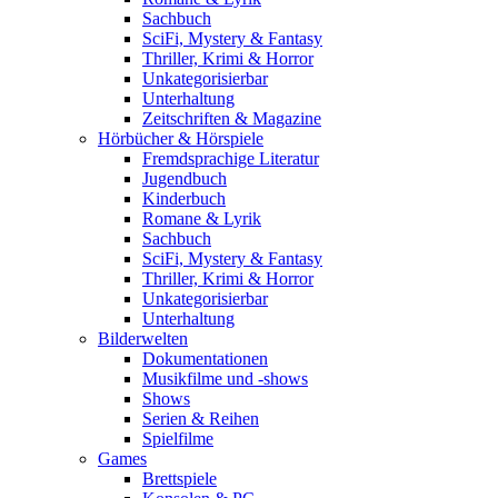
Sachbuch
SciFi, Mystery & Fantasy
Thriller, Krimi & Horror
Unkategorisierbar
Unterhaltung
Zeitschriften & Magazine
Hörbücher & Hörspiele
Fremdsprachige Literatur
Jugendbuch
Kinderbuch
Romane & Lyrik
Sachbuch
SciFi, Mystery & Fantasy
Thriller, Krimi & Horror
Unkategorisierbar
Unterhaltung
Bilderwelten
Dokumentationen
Musikfilme und -shows
Shows
Serien & Reihen
Spielfilme
Games
Brettspiele