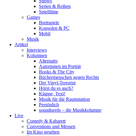
Shows
Serien & Reihen
Spielfilme
Games
Brettspiele
Konsolen & PC
Mobil
Musik
Artikel
Interviews
Kolumnen
Alternativ
Autorinnen im Porträt
Books & The City
Büchermenschen gegen Rechts
Der Vinyl-Terrorist
Hörst du es auch?
Klappe, Text!
Musik für die Raumstation
Persönlich
soundnerds – die Musikkolumne
Live
Comedy & Kabarett
Conventions und Messen
Im Kino gesehen