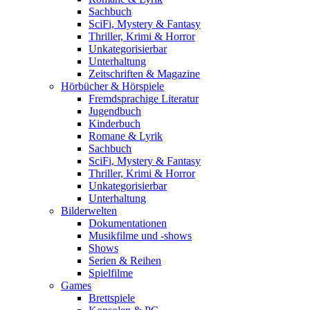
Sachbuch
SciFi, Mystery & Fantasy
Thriller, Krimi & Horror
Unkategorisierbar
Unterhaltung
Zeitschriften & Magazine
Hörbücher & Hörspiele
Fremdsprachige Literatur
Jugendbuch
Kinderbuch
Romane & Lyrik
Sachbuch
SciFi, Mystery & Fantasy
Thriller, Krimi & Horror
Unkategorisierbar
Unterhaltung
Bilderwelten
Dokumentationen
Musikfilme und -shows
Shows
Serien & Reihen
Spielfilme
Games
Brettspiele