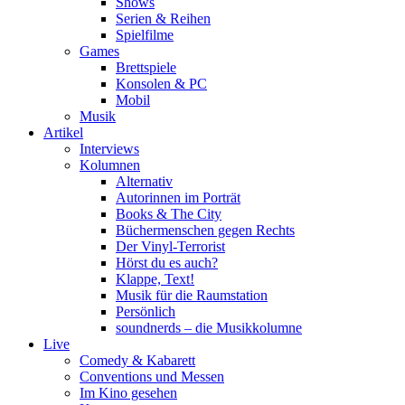
Shows
Serien & Reihen
Spielfilme
Games
Brettspiele
Konsolen & PC
Mobil
Musik
Artikel
Interviews
Kolumnen
Alternativ
Autorinnen im Porträt
Books & The City
Büchermenschen gegen Rechts
Der Vinyl-Terrorist
Hörst du es auch?
Klappe, Text!
Musik für die Raumstation
Persönlich
soundnerds – die Musikkolumne
Live
Comedy & Kabarett
Conventions und Messen
Im Kino gesehen