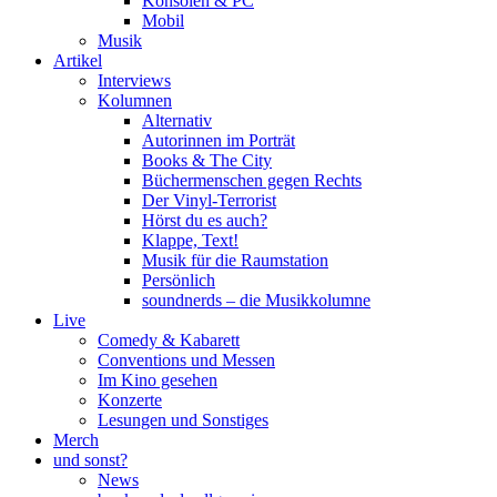
Konsolen & PC
Mobil
Musik
Artikel
Interviews
Kolumnen
Alternativ
Autorinnen im Porträt
Books & The City
Büchermenschen gegen Rechts
Der Vinyl-Terrorist
Hörst du es auch?
Klappe, Text!
Musik für die Raumstation
Persönlich
soundnerds – die Musikkolumne
Live
Comedy & Kabarett
Conventions und Messen
Im Kino gesehen
Konzerte
Lesungen und Sonstiges
Merch
und sonst?
News