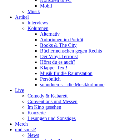
Konsolen & PC
Mobil
Musik
Artikel
Interviews
Kolumnen
Alternativ
Autorinnen im Porträt
Books & The City
Büchermenschen gegen Rechts
Der Vinyl-Terrorist
Hörst du es auch?
Klappe, Text!
Musik für die Raumstation
Persönlich
soundnerds – die Musikkolumne
Live
Comedy & Kabarett
Conventions und Messen
Im Kino gesehen
Konzerte
Lesungen und Sonstiges
Merch
und sonst?
News