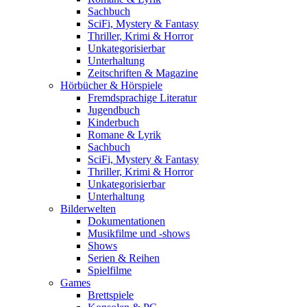
Sachbuch
SciFi, Mystery & Fantasy
Thriller, Krimi & Horror
Unkategorisierbar
Unterhaltung
Zeitschriften & Magazine
Hörbücher & Hörspiele
Fremdsprachige Literatur
Jugendbuch
Kinderbuch
Romane & Lyrik
Sachbuch
SciFi, Mystery & Fantasy
Thriller, Krimi & Horror
Unkategorisierbar
Unterhaltung
Bilderwelten
Dokumentationen
Musikfilme und -shows
Shows
Serien & Reihen
Spielfilme
Games
Brettspiele