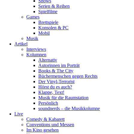
Shows
Serien & Reihen
Spielfilme
Games
Brettspiele
Konsolen & PC
Mobil
Musik
Artikel
Interviews
Kolumnen
Alternativ
Autorinnen im Porträt
Books & The City
Büchermenschen gegen Rechts
Der Vinyl-Terrorist
Hörst du es auch?
Klappe, Text!
Musik für die Raumstation
Persönlich
soundnerds – die Musikkolumne
Live
Comedy & Kabarett
Conventions und Messen
Im Kino gesehen