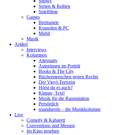
Shows
Serien & Reihen
Spielfilme
Games
Brettspiele
Konsolen & PC
Mobil
Musik
Artikel
Interviews
Kolumnen
Alternativ
Autorinnen im Porträt
Books & The City
Büchermenschen gegen Rechts
Der Vinyl-Terrorist
Hörst du es auch?
Klappe, Text!
Musik für die Raumstation
Persönlich
soundnerds – die Musikkolumne
Live
Comedy & Kabarett
Conventions und Messen
Im Kino gesehen