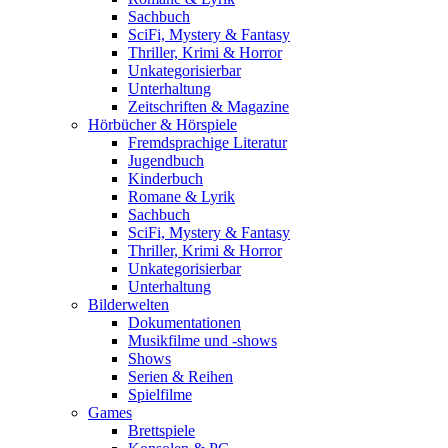
Sachbuch
SciFi, Mystery & Fantasy
Thriller, Krimi & Horror
Unkategorisierbar
Unterhaltung
Zeitschriften & Magazine
Hörbücher & Hörspiele
Fremdsprachige Literatur
Jugendbuch
Kinderbuch
Romane & Lyrik
Sachbuch
SciFi, Mystery & Fantasy
Thriller, Krimi & Horror
Unkategorisierbar
Unterhaltung
Bilderwelten
Dokumentationen
Musikfilme und -shows
Shows
Serien & Reihen
Spielfilme
Games
Brettspiele