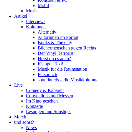
Konsolen & PC
Mobil
Musik
Artikel
Interviews
Kolumnen
Alternativ
Autorinnen im Porträt
Books & The City
Büchermenschen gegen Rechts
Der Vinyl-Terrorist
Hörst du es auch?
Klappe, Text!
Musik für die Raumstation
Persönlich
soundnerds – die Musikkolumne
Live
Comedy & Kabarett
Conventions und Messen
Im Kino gesehen
Konzerte
Lesungen und Sonstiges
Merch
und sonst?
News