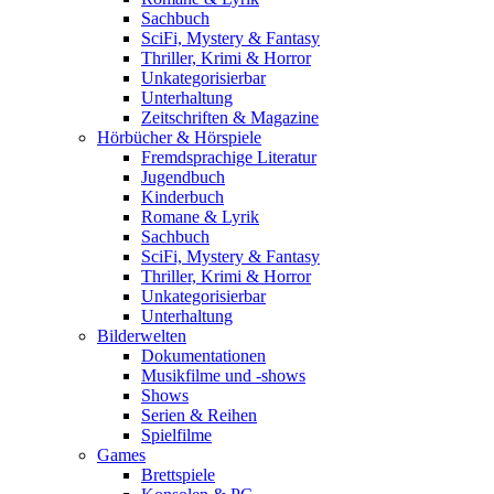
Sachbuch
SciFi, Mystery & Fantasy
Thriller, Krimi & Horror
Unkategorisierbar
Unterhaltung
Zeitschriften & Magazine
Hörbücher & Hörspiele
Fremdsprachige Literatur
Jugendbuch
Kinderbuch
Romane & Lyrik
Sachbuch
SciFi, Mystery & Fantasy
Thriller, Krimi & Horror
Unkategorisierbar
Unterhaltung
Bilderwelten
Dokumentationen
Musikfilme und -shows
Shows
Serien & Reihen
Spielfilme
Games
Brettspiele