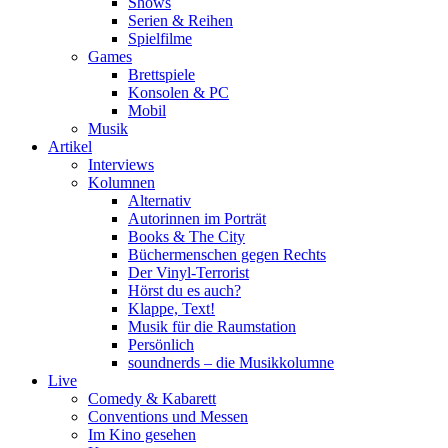
Shows
Serien & Reihen
Spielfilme
Games
Brettspiele
Konsolen & PC
Mobil
Musik
Artikel
Interviews
Kolumnen
Alternativ
Autorinnen im Porträt
Books & The City
Büchermenschen gegen Rechts
Der Vinyl-Terrorist
Hörst du es auch?
Klappe, Text!
Musik für die Raumstation
Persönlich
soundnerds – die Musikkolumne
Live
Comedy & Kabarett
Conventions und Messen
Im Kino gesehen