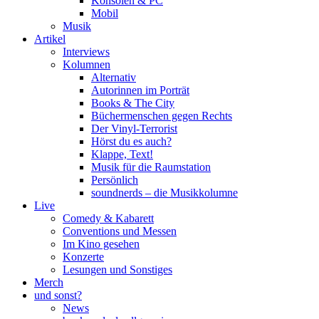
Konsolen & PC
Mobil
Musik
Artikel
Interviews
Kolumnen
Alternativ
Autorinnen im Porträt
Books & The City
Büchermenschen gegen Rechts
Der Vinyl-Terrorist
Hörst du es auch?
Klappe, Text!
Musik für die Raumstation
Persönlich
soundnerds – die Musikkolumne
Live
Comedy & Kabarett
Conventions und Messen
Im Kino gesehen
Konzerte
Lesungen und Sonstiges
Merch
und sonst?
News