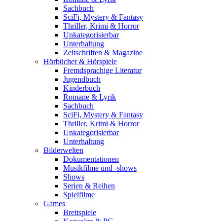
Sachbuch
SciFi, Mystery & Fantasy
Thriller, Krimi & Horror
Unkategorisierbar
Unterhaltung
Zeitschriften & Magazine
Hörbücher & Hörspiele
Fremdsprachige Literatur
Jugendbuch
Kinderbuch
Romane & Lyrik
Sachbuch
SciFi, Mystery & Fantasy
Thriller, Krimi & Horror
Unkategorisierbar
Unterhaltung
Bilderwelten
Dokumentationen
Musikfilme und -shows
Shows
Serien & Reihen
Spielfilme
Games
Brettspiele