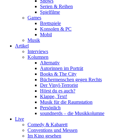
Shows
Serien & Reihen
Spielfilme
Games
Brettspiele
Konsolen & PC
Mobil
Musik
Artikel
Interviews
Kolumnen
Alternativ
Autorinnen im Porträt
Books & The City
Büchermenschen gegen Rechts
Der Vinyl-Terrorist
Hörst du es auch?
Klappe, Text!
Musik für die Raumstation
Persönlich
soundnerds – die Musikkolumne
Live
Comedy & Kabarett
Conventions und Messen
Im Kino gesehen