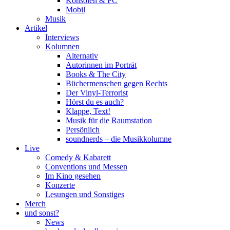
Konsolen & PC
Mobil
Musik
Artikel
Interviews
Kolumnen
Alternativ
Autorinnen im Porträt
Books & The City
Büchermenschen gegen Rechts
Der Vinyl-Terrorist
Hörst du es auch?
Klappe, Text!
Musik für die Raumstation
Persönlich
soundnerds – die Musikkolumne
Live
Comedy & Kabarett
Conventions und Messen
Im Kino gesehen
Konzerte
Lesungen und Sonstiges
Merch
und sonst?
News