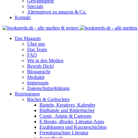
Gewinnspiele
Specials
Alternativen zu amazon & Co.
Kontakt
Das Magazin
Über uns
Das Team
FAQ
Wir in den Medien
Bewirb Dich!
Blogansicht
Mediakit
Impressum
Datenschutzerklärung
Rezensionen
Bücher & Gedrucktes
Basteln, Kreatives, Kalender
Bildbände und Bilderbücher
Comic, Anime & Cartoons
E-Books, iBooks, Literatur-Apps
Erzählungen und Kurzgeschichten
Fremdsprachige Literatur