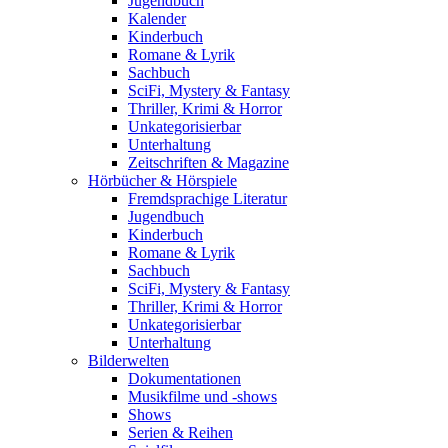
Jugendbuch
Kalender
Kinderbuch
Romane & Lyrik
Sachbuch
SciFi, Mystery & Fantasy
Thriller, Krimi & Horror
Unkategorisierbar
Unterhaltung
Zeitschriften & Magazine
Hörbücher & Hörspiele
Fremdsprachige Literatur
Jugendbuch
Kinderbuch
Romane & Lyrik
Sachbuch
SciFi, Mystery & Fantasy
Thriller, Krimi & Horror
Unkategorisierbar
Unterhaltung
Bilderwelten
Dokumentationen
Musikfilme und -shows
Shows
Serien & Reihen