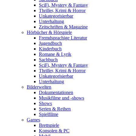
SciFi, Mystery & Fantasy
Thriller, Krimi & Horror
Unkategorisierbar
Unterhaltung
Zeitschriften & Magazine
Hörbücher & Hörspiele
Fremdsprachige Literatur
Jugendbuch
Kinderbuch
Romane & Lyrik
Sachbuch
SciFi, Mystery & Fantasy
Thriller, Krimi & Horror
Unkategorisierbar
Unterhaltung
Bilderwelten
Dokumentationen
Musikfilme und -shows
Shows
Serien & Reihen
Spielfilme
Games
Brettspiele
Konsolen & PC