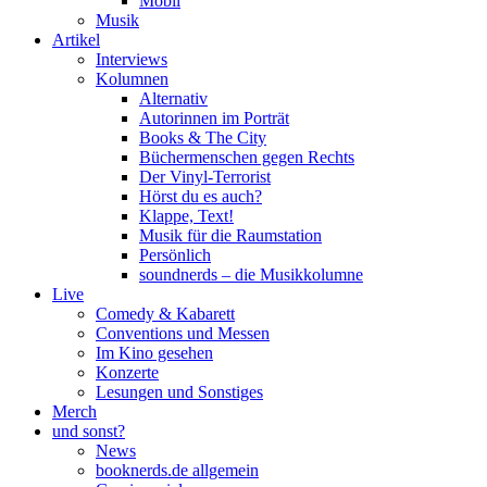
Mobil
Musik
Artikel
Interviews
Kolumnen
Alternativ
Autorinnen im Porträt
Books & The City
Büchermenschen gegen Rechts
Der Vinyl-Terrorist
Hörst du es auch?
Klappe, Text!
Musik für die Raumstation
Persönlich
soundnerds – die Musikkolumne
Live
Comedy & Kabarett
Conventions und Messen
Im Kino gesehen
Konzerte
Lesungen und Sonstiges
Merch
und sonst?
News
booknerds.de allgemein