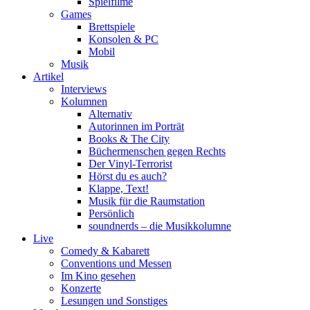
Spielfilme
Games
Brettspiele
Konsolen & PC
Mobil
Musik
Artikel
Interviews
Kolumnen
Alternativ
Autorinnen im Porträt
Books & The City
Büchermenschen gegen Rechts
Der Vinyl-Terrorist
Hörst du es auch?
Klappe, Text!
Musik für die Raumstation
Persönlich
soundnerds – die Musikkolumne
Live
Comedy & Kabarett
Conventions und Messen
Im Kino gesehen
Konzerte
Lesungen und Sonstiges