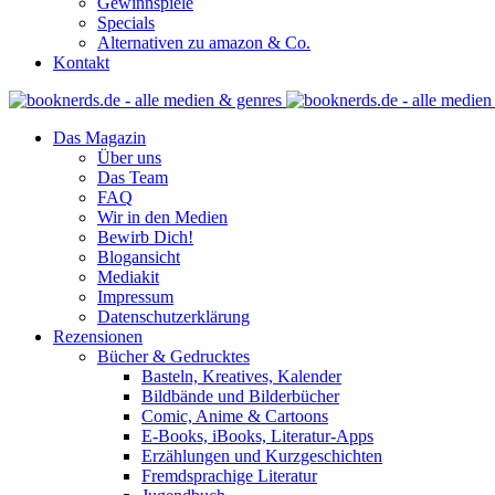
Gewinnspiele
Specials
Alternativen zu amazon & Co.
Kontakt
Das Magazin
Über uns
Das Team
FAQ
Wir in den Medien
Bewirb Dich!
Blogansicht
Mediakit
Impressum
Datenschutzerklärung
Rezensionen
Bücher & Gedrucktes
Basteln, Kreatives, Kalender
Bildbände und Bilderbücher
Comic, Anime & Cartoons
E-Books, iBooks, Literatur-Apps
Erzählungen und Kurzgeschichten
Fremdsprachige Literatur