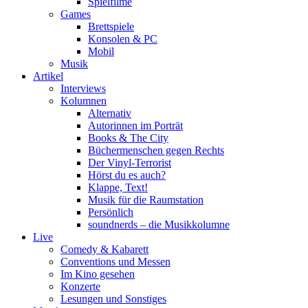
Spielfilme
Games
Brettspiele
Konsolen & PC
Mobil
Musik
Artikel
Interviews
Kolumnen
Alternativ
Autorinnen im Porträt
Books & The City
Büchermenschen gegen Rechts
Der Vinyl-Terrorist
Hörst du es auch?
Klappe, Text!
Musik für die Raumstation
Persönlich
soundnerds – die Musikkolumne
Live
Comedy & Kabarett
Conventions und Messen
Im Kino gesehen
Konzerte
Lesungen und Sonstiges