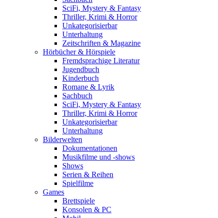
SciFi, Mystery & Fantasy
Thriller, Krimi & Horror
Unkategorisierbar
Unterhaltung
Zeitschriften & Magazine
Hörbücher & Hörspiele
Fremdsprachige Literatur
Jugendbuch
Kinderbuch
Romane & Lyrik
Sachbuch
SciFi, Mystery & Fantasy
Thriller, Krimi & Horror
Unkategorisierbar
Unterhaltung
Bilderwelten
Dokumentationen
Musikfilme und -shows
Shows
Serien & Reihen
Spielfilme
Games
Brettspiele
Konsolen & PC