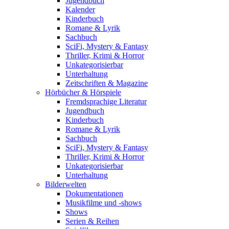
Jugendbuch
Kalender
Kinderbuch
Romane & Lyrik
Sachbuch
SciFi, Mystery & Fantasy
Thriller, Krimi & Horror
Unkategorisierbar
Unterhaltung
Zeitschriften & Magazine
Hörbücher & Hörspiele
Fremdsprachige Literatur
Jugendbuch
Kinderbuch
Romane & Lyrik
Sachbuch
SciFi, Mystery & Fantasy
Thriller, Krimi & Horror
Unkategorisierbar
Unterhaltung
Bilderwelten
Dokumentationen
Musikfilme und -shows
Shows
Serien & Reihen