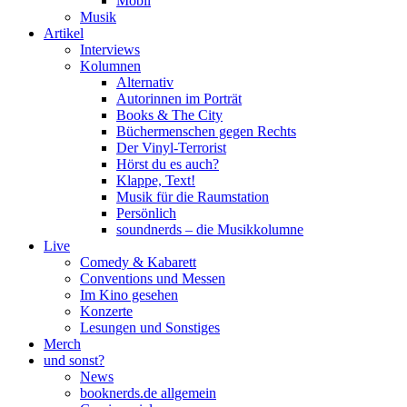
Mobil
Musik
Artikel
Interviews
Kolumnen
Alternativ
Autorinnen im Porträt
Books & The City
Büchermenschen gegen Rechts
Der Vinyl-Terrorist
Hörst du es auch?
Klappe, Text!
Musik für die Raumstation
Persönlich
soundnerds – die Musikkolumne
Live
Comedy & Kabarett
Conventions und Messen
Im Kino gesehen
Konzerte
Lesungen und Sonstiges
Merch
und sonst?
News
booknerds.de allgemein