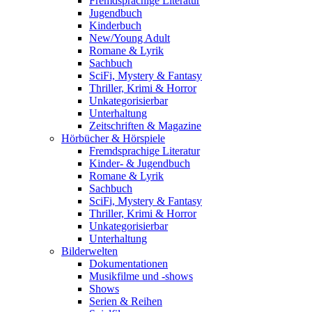
Fremdsprachige Literatur
Jugendbuch
Kinderbuch
New/Young Adult
Romane & Lyrik
Sachbuch
SciFi, Mystery & Fantasy
Thriller, Krimi & Horror
Unkategorisierbar
Unterhaltung
Zeitschriften & Magazine
Hörbücher & Hörspiele
Fremdsprachige Literatur
Kinder- & Jugendbuch
Romane & Lyrik
Sachbuch
SciFi, Mystery & Fantasy
Thriller, Krimi & Horror
Unkategorisierbar
Unterhaltung
Bilderwelten
Dokumentationen
Musikfilme und -shows
Shows
Serien & Reihen