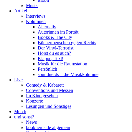
Mobil
Musik
Artikel
Interviews
Kolumnen
Alternativ
Autorinnen im Porträt
Books & The City
Büchermenschen gegen Rechts
Der Vinyl-Terrorist
Hörst du es auch?
Klappe, Text!
Musik für die Raumstation
Persönlich
soundnerds – die Musikkolumne
Live
Comedy & Kabarett
Conventions und Messen
Im Kino gesehen
Konzerte
Lesungen und Sonstiges
Merch
und sonst?
News
booknerds.de allgemein