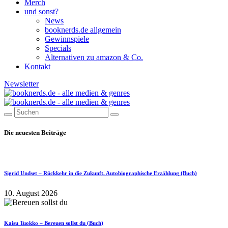
Merch
und sonst?
News
booknerds.de allgemein
Gewinnspiele
Specials
Alternativen zu amazon & Co.
Kontakt
Newsletter
Die neuesten Beiträge
Sigrid Undset – Rückkehr in die Zukunft. Autobiographische Erzählung (Buch)
10. August 2026
Kaisu Tuokko – Bereuen sollst du (Buch)