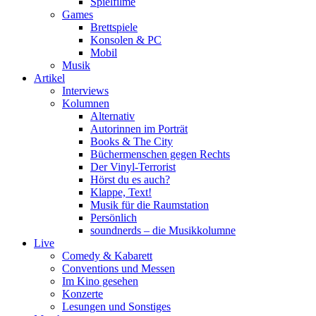
Spielfilme
Games
Brettspiele
Konsolen & PC
Mobil
Musik
Artikel
Interviews
Kolumnen
Alternativ
Autorinnen im Porträt
Books & The City
Büchermenschen gegen Rechts
Der Vinyl-Terrorist
Hörst du es auch?
Klappe, Text!
Musik für die Raumstation
Persönlich
soundnerds – die Musikkolumne
Live
Comedy & Kabarett
Conventions und Messen
Im Kino gesehen
Konzerte
Lesungen und Sonstiges