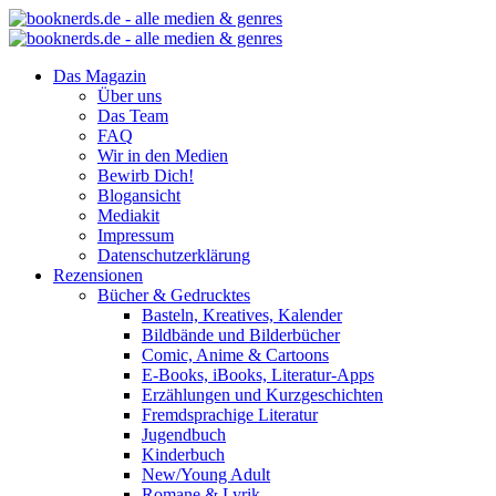
Das Magazin
Über uns
Das Team
FAQ
Wir in den Medien
Bewirb Dich!
Blogansicht
Mediakit
Impressum
Datenschutzerklärung
Rezensionen
Bücher & Gedrucktes
Basteln, Kreatives, Kalender
Bildbände und Bilderbücher
Comic, Anime & Cartoons
E-Books, iBooks, Literatur-Apps
Erzählungen und Kurzgeschichten
Fremdsprachige Literatur
Jugendbuch
Kinderbuch
New/Young Adult
Romane & Lyrik