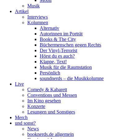
Mobil
Musik
Artikel
Interviews
Kolumnen
Alternativ
Autorinnen im Porträt
Books & The City
Büchermenschen gegen Rechts
Der Vinyl-Terrorist
Hörst du es auch?
Klappe, Text!
Musik für die Raumstation
Persönlich
soundnerds – die Musikkolumne
Live
Comedy & Kabarett
Conventions und Messen
Im Kino gesehen
Konzerte
Lesungen und Sonstiges
Merch
und sonst?
News
booknerds.de allgemein