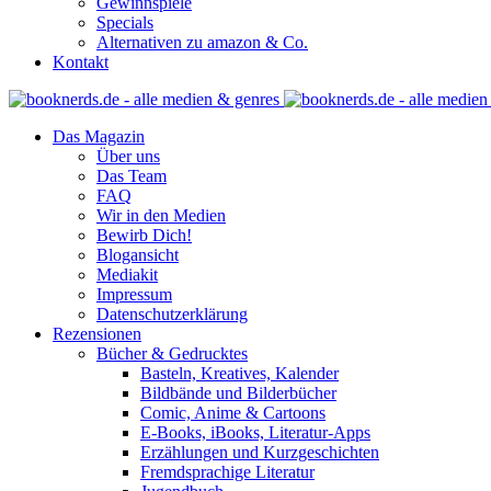
Gewinnspiele
Specials
Alternativen zu amazon & Co.
Kontakt
Das Magazin
Über uns
Das Team
FAQ
Wir in den Medien
Bewirb Dich!
Blogansicht
Mediakit
Impressum
Datenschutzerklärung
Rezensionen
Bücher & Gedrucktes
Basteln, Kreatives, Kalender
Bildbände und Bilderbücher
Comic, Anime & Cartoons
E-Books, iBooks, Literatur-Apps
Erzählungen und Kurzgeschichten
Fremdsprachige Literatur