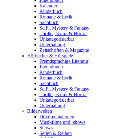
Jugendbuch
Kalender
Kinderbuch
Romane & Lyrik
Sachbuch
SciFi, Mystery & Fantasy
Thriller, Krimi & Horror
Unkategorisierbar
Unterhaltung
Zeitschriften & Magazine
Hörbücher & Hörspiele
Fremdsprachige Literatur
Jugendbuch
Kinderbuch
Romane & Lyrik
Sachbuch
SciFi, Mystery & Fantasy
Thriller, Krimi & Horror
Unkategorisierbar
Unterhaltung
Bilderwelten
Dokumentationen
Musikfilme und -shows
Shows
Serien & Reihen