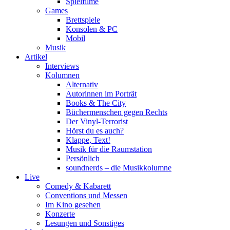
Spielfilme
Games
Brettspiele
Konsolen & PC
Mobil
Musik
Artikel
Interviews
Kolumnen
Alternativ
Autorinnen im Porträt
Books & The City
Büchermenschen gegen Rechts
Der Vinyl-Terrorist
Hörst du es auch?
Klappe, Text!
Musik für die Raumstation
Persönlich
soundnerds – die Musikkolumne
Live
Comedy & Kabarett
Conventions und Messen
Im Kino gesehen
Konzerte
Lesungen und Sonstiges