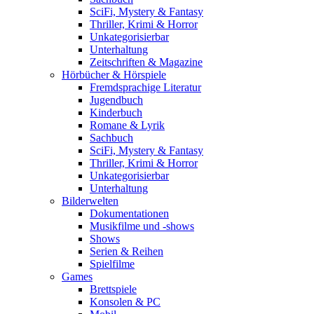
SciFi, Mystery & Fantasy
Thriller, Krimi & Horror
Unkategorisierbar
Unterhaltung
Zeitschriften & Magazine
Hörbücher & Hörspiele
Fremdsprachige Literatur
Jugendbuch
Kinderbuch
Romane & Lyrik
Sachbuch
SciFi, Mystery & Fantasy
Thriller, Krimi & Horror
Unkategorisierbar
Unterhaltung
Bilderwelten
Dokumentationen
Musikfilme und -shows
Shows
Serien & Reihen
Spielfilme
Games
Brettspiele
Konsolen & PC