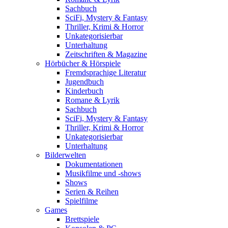
Sachbuch
SciFi, Mystery & Fantasy
Thriller, Krimi & Horror
Unkategorisierbar
Unterhaltung
Zeitschriften & Magazine
Hörbücher & Hörspiele
Fremdsprachige Literatur
Jugendbuch
Kinderbuch
Romane & Lyrik
Sachbuch
SciFi, Mystery & Fantasy
Thriller, Krimi & Horror
Unkategorisierbar
Unterhaltung
Bilderwelten
Dokumentationen
Musikfilme und -shows
Shows
Serien & Reihen
Spielfilme
Games
Brettspiele