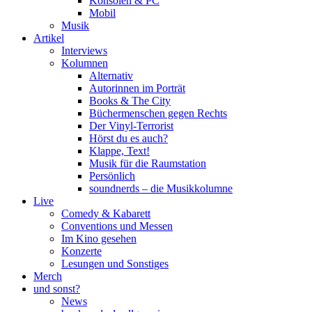
Konsolen & PC
Mobil
Musik
Artikel
Interviews
Kolumnen
Alternativ
Autorinnen im Porträt
Books & The City
Büchermenschen gegen Rechts
Der Vinyl-Terrorist
Hörst du es auch?
Klappe, Text!
Musik für die Raumstation
Persönlich
soundnerds – die Musikkolumne
Live
Comedy & Kabarett
Conventions und Messen
Im Kino gesehen
Konzerte
Lesungen und Sonstiges
Merch
und sonst?
News