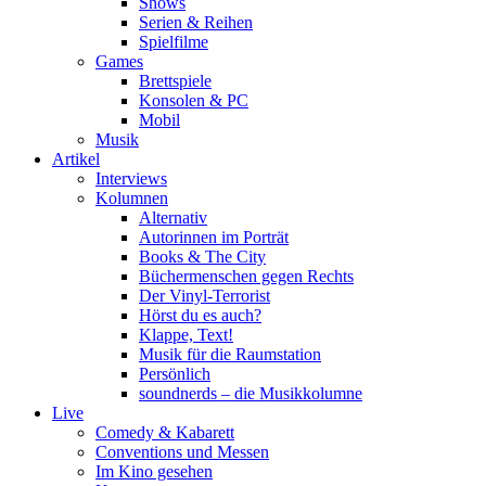
Shows
Serien & Reihen
Spielfilme
Games
Brettspiele
Konsolen & PC
Mobil
Musik
Artikel
Interviews
Kolumnen
Alternativ
Autorinnen im Porträt
Books & The City
Büchermenschen gegen Rechts
Der Vinyl-Terrorist
Hörst du es auch?
Klappe, Text!
Musik für die Raumstation
Persönlich
soundnerds – die Musikkolumne
Live
Comedy & Kabarett
Conventions und Messen
Im Kino gesehen