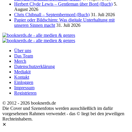
Herbert Clyde Lewis – Gentleman über Bord (Buch)
5.
August 2026
Chris Chibnall – Septembermord (Buch)
31. Juli 2026
Papier oder Bildschirm: Was digitale Unterhaltung mit
unseren Sinnen macht
31. Juli 2026
Über uns
Das Team
Merch
Datenschutzerklärung
Mediakit
Kontakt
Einloggen
Impressum
Registrieren
© 2012 - 2026 booknerds.de
Die Cover und Szenenfotos werden ausschließlich im dafür
vorgesehenen Rahmen verwendet - das © liegt bei den jeweiligen
Rechteinhabern.
✕