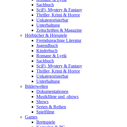
Sachbuch
SciFi, Mystery & Fantasy
Thriller, Krimi & Horror
Unkategorisierbar
Unterhaltung
Zeitschriften & Magazine
Hörbücher & Hörspiele
Fremdsprachige Literatur
Jugendbuch
Kinderbuch
Romane & Lyrik
Sachbuch
SciFi, Mystery & Fantasy
Thriller, Krimi & Horror
Unkategorisierbar
Unterhaltung
Bilderwelten
Dokumentationen
Musikfilme und -shows
Shows
Serien & Reihen
Spielfilme
Games
Brettspiele