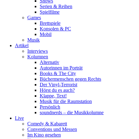
Shows
Serien & Reihen
Spielfilme
Games
Brettspiele
Konsolen & PC
Mobil
Musik
Artikel
Interviews
Kolumnen
Alternativ
Autorinnen im Porträt
Books & The City
Büchermenschen gegen Rechts
Der Vinyl-Terrorist
Hörst du es auch?
Klappe, Text!
Musik für die Raumstation
Persönlich
soundnerds – die Musikkolumne
Live
Comedy & Kabarett
Conventions und Messen
Im Kino gesehen