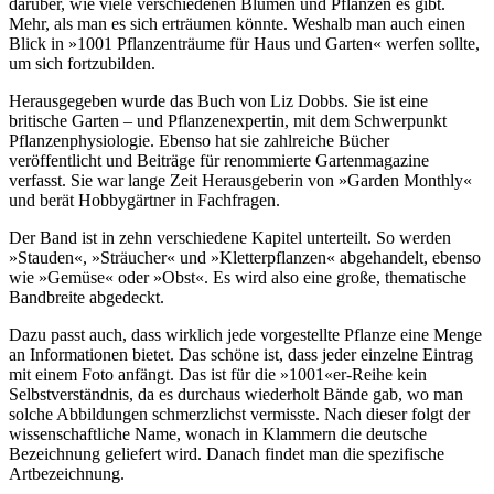
darüber, wie viele verschiedenen Blumen und Pflanzen es gibt.
Mehr, als man es sich erträumen könnte. Weshalb man auch einen
Blick in »1001 Pflanzenträume für Haus und Garten« werfen sollte,
um sich fortzubilden.
Herausgegeben wurde das Buch von Liz Dobbs. Sie ist eine
britische Garten – und Pflanzenexpertin, mit dem Schwerpunkt
Pflanzenphysiologie. Ebenso hat sie zahlreiche Bücher
veröffentlicht und Beiträge für renommierte Gartenmagazine
verfasst. Sie war lange Zeit Herausgeberin von »Garden Monthly«
und berät Hobbygärtner in Fachfragen.
Der Band ist in zehn verschiedene Kapitel unterteilt. So werden
»Stauden«, »Sträucher« und »Kletterpflanzen« abgehandelt, ebenso
wie »Gemüse« oder »Obst«. Es wird also eine große, thematische
Bandbreite abgedeckt.
Dazu passt auch, dass wirklich jede vorgestellte Pflanze eine Menge
an Informationen bietet. Das schöne ist, dass jeder einzelne Eintrag
mit einem Foto anfängt. Das ist für die »1001«er-Reihe kein
Selbstverständnis, da es durchaus wiederholt Bände gab, wo man
solche Abbildungen schmerzlichst vermisste. Nach dieser folgt der
wissenschaftliche Name, wonach in Klammern die deutsche
Bezeichnung geliefert wird. Danach findet man die spezifische
Artbezeichnung.