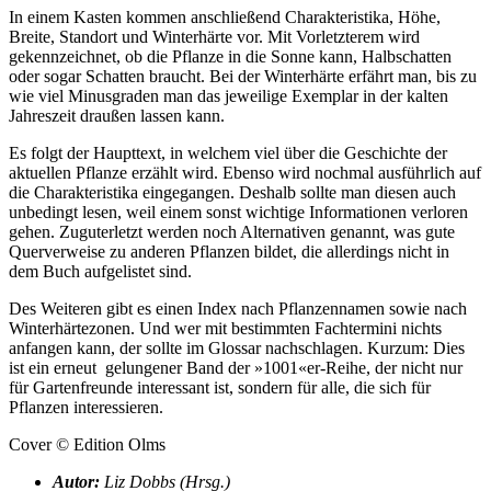
In einem Kasten kommen anschließend Charakteristika, Höhe,
Breite, Standort und Winterhärte vor. Mit Vorletzterem wird
gekennzeichnet, ob die Pflanze in die Sonne kann, Halbschatten
oder sogar Schatten braucht. Bei der Winterhärte erfährt man, bis zu
wie viel Minusgraden man das jeweilige Exemplar in der kalten
Jahreszeit draußen lassen kann.
Es folgt der Haupttext, in welchem viel über die Geschichte der
aktuellen Pflanze erzählt wird. Ebenso wird nochmal ausführlich auf
die Charakteristika eingegangen. Deshalb sollte man diesen auch
unbedingt lesen, weil einem sonst wichtige Informationen verloren
gehen. Zuguterletzt werden noch Alternativen genannt, was gute
Querverweise zu anderen Pflanzen bildet, die allerdings nicht in
dem Buch aufgelistet sind.
Des Weiteren gibt es einen Index nach Pflanzennamen sowie nach
Winterhärtezonen. Und wer mit bestimmten Fachtermini nichts
anfangen kann, der sollte im Glossar nachschlagen. Kurzum: Dies
ist ein erneut gelungener Band der »1001«er-Reihe, der nicht nur
für Gartenfreunde interessant ist, sondern für alle, die sich für
Pflanzen interessieren.
Cover © Edition Olms
Autor:
Liz Dobbs (Hrsg.)