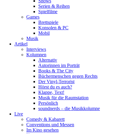
Shows
Serien & Reihen
Spielfilme
Games
Brettspiele
Konsolen & PC
Mobil
Musik
Artikel
Interviews
Kolumnen
Alternativ
Autorinnen im Porträt
Books & The City
Büchermenschen gegen Rechts
Der Vinyl-Terrorist
Hörst du es auch?
Klappe, Text!
Musik für die Raumstation
Persönlich
soundnerds – die Musikkolumne
Live
Comedy & Kabarett
Conventions und Messen
Im Kino gesehen