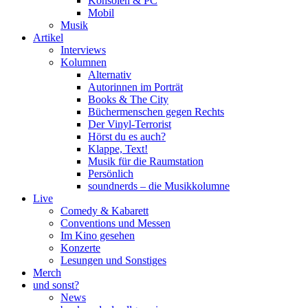
Konsolen & PC
Mobil
Musik
Artikel
Interviews
Kolumnen
Alternativ
Autorinnen im Porträt
Books & The City
Büchermenschen gegen Rechts
Der Vinyl-Terrorist
Hörst du es auch?
Klappe, Text!
Musik für die Raumstation
Persönlich
soundnerds – die Musikkolumne
Live
Comedy & Kabarett
Conventions und Messen
Im Kino gesehen
Konzerte
Lesungen und Sonstiges
Merch
und sonst?
News