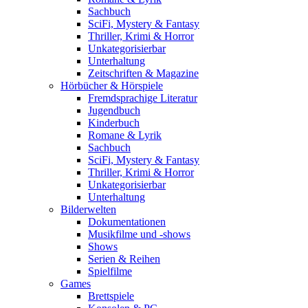
Sachbuch
SciFi, Mystery & Fantasy
Thriller, Krimi & Horror
Unkategorisierbar
Unterhaltung
Zeitschriften & Magazine
Hörbücher & Hörspiele
Fremdsprachige Literatur
Jugendbuch
Kinderbuch
Romane & Lyrik
Sachbuch
SciFi, Mystery & Fantasy
Thriller, Krimi & Horror
Unkategorisierbar
Unterhaltung
Bilderwelten
Dokumentationen
Musikfilme und -shows
Shows
Serien & Reihen
Spielfilme
Games
Brettspiele