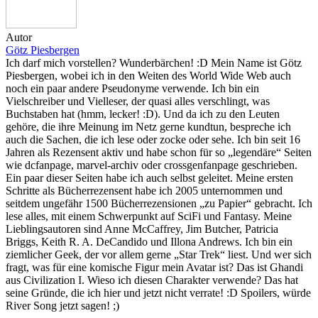
Autor
Götz Piesbergen
Ich darf mich vorstellen? Wunderbärchen! :D Mein Name ist Götz
Piesbergen, wobei ich in den Weiten des World Wide Web auch
noch ein paar andere Pseudonyme verwende. Ich bin ein
Vielschreiber und Vielleser, der quasi alles verschlingt, was
Buchstaben hat (hmm, lecker! :D). Und da ich zu den Leuten
gehöre, die ihre Meinung im Netz gerne kundtun, bespreche ich
auch die Sachen, die ich lese oder zocke oder sehe. Ich bin seit 16
Jahren als Rezensent aktiv und habe schon für so „legendäre“ Seiten
wie dcfanpage, marvel-archiv oder crossgenfanpage geschrieben.
Ein paar dieser Seiten habe ich auch selbst geleitet. Meine ersten
Schritte als Bücherrezensent habe ich 2005 unternommen und
seitdem ungefähr 1500 Bücherrezensionen „zu Papier“ gebracht. Ich
lese alles, mit einem Schwerpunkt auf SciFi und Fantasy. Meine
Lieblingsautoren sind Anne McCaffrey, Jim Butcher, Patricia
Briggs, Keith R. A. DeCandido und Illona Andrews. Ich bin ein
ziemlicher Geek, der vor allem gerne „Star Trek“ liest. Und wer sich
fragt, was für eine komische Figur mein Avatar ist? Das ist Ghandi
aus Civilization I. Wieso ich diesen Charakter verwende? Das hat
seine Gründe, die ich hier und jetzt nicht verrate! :D Spoilers, würde
River Song jetzt sagen! ;)