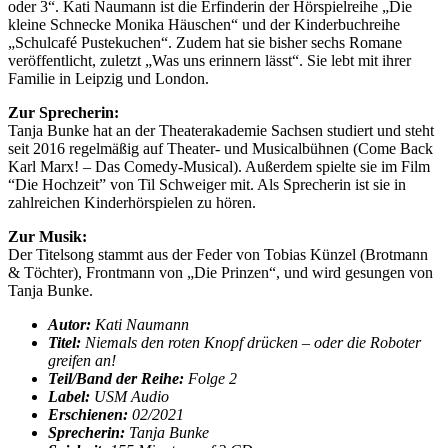
oder 3“. Kati Naumann ist die Erfinderin der Hörspielreihe „Die
kleine Schnecke Monika Häuschen“ und der Kinderbuchreihe
„Schulcafé Pustekuchen“. Zudem hat sie bisher sechs Romane
veröffentlicht, zuletzt „Was uns erinnern lässt“. Sie lebt mit ihrer
Familie in Leipzig und London.
Zur Sprecherin:
Tanja Bunke hat an der Theaterakademie Sachsen studiert und steht
seit 2016 regelmäßig auf Theater- und Musicalbühnen (Come Back
Karl Marx! – Das Comedy-Musical). Außerdem spielte sie im Film
“Die Hochzeit” von Til Schweiger mit. Als Sprecherin ist sie in
zahlreichen Kinderhörspielen zu hören.
Zur Musik:
Der Titelsong stammt aus der Feder von Tobias Künzel (Brotmann
& Töchter), Frontmann von „Die Prinzen“, und wird gesungen von
Tanja Bunke.
Autor:
Kati Naumann
Titel:
Niemals den roten Knopf drücken – oder die Roboter
greifen an!
Teil/Band der Reihe:
Folge 2
Label:
USM Audio
Erschienen:
02
/2021
Sprecherin:
Tanja Bunke