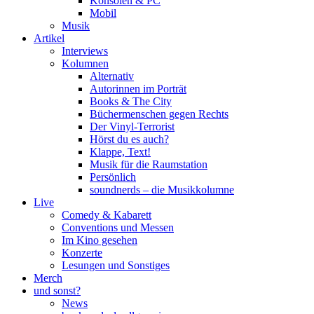
Konsolen & PC
Mobil
Musik
Artikel
Interviews
Kolumnen
Alternativ
Autorinnen im Porträt
Books & The City
Büchermenschen gegen Rechts
Der Vinyl-Terrorist
Hörst du es auch?
Klappe, Text!
Musik für die Raumstation
Persönlich
soundnerds – die Musikkolumne
Live
Comedy & Kabarett
Conventions und Messen
Im Kino gesehen
Konzerte
Lesungen und Sonstiges
Merch
und sonst?
News