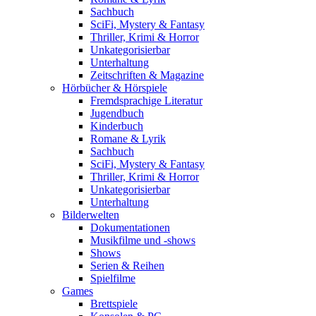
Sachbuch
SciFi, Mystery & Fantasy
Thriller, Krimi & Horror
Unkategorisierbar
Unterhaltung
Zeitschriften & Magazine
Hörbücher & Hörspiele
Fremdsprachige Literatur
Jugendbuch
Kinderbuch
Romane & Lyrik
Sachbuch
SciFi, Mystery & Fantasy
Thriller, Krimi & Horror
Unkategorisierbar
Unterhaltung
Bilderwelten
Dokumentationen
Musikfilme und -shows
Shows
Serien & Reihen
Spielfilme
Games
Brettspiele