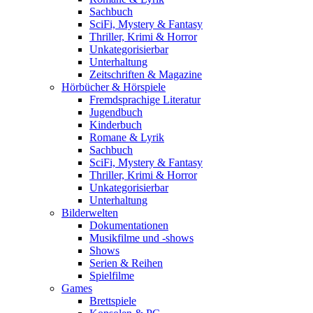
Sachbuch
SciFi, Mystery & Fantasy
Thriller, Krimi & Horror
Unkategorisierbar
Unterhaltung
Zeitschriften & Magazine
Hörbücher & Hörspiele
Fremdsprachige Literatur
Jugendbuch
Kinderbuch
Romane & Lyrik
Sachbuch
SciFi, Mystery & Fantasy
Thriller, Krimi & Horror
Unkategorisierbar
Unterhaltung
Bilderwelten
Dokumentationen
Musikfilme und -shows
Shows
Serien & Reihen
Spielfilme
Games
Brettspiele