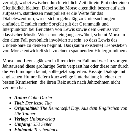
verfolgt, wobei zwischendurch reichlich Zeit für ein Pint oder einen
Glenfiddich bleiben. Dabei sollte Morse eigentlich besser auf sich
aufpassen, stattdessen manipuliert er die Werte für das
Diabeteszentrum, wo er sich regelmäßig zu Untersuchungen
einfindet. Deutlich mehr Sorgfalt gilt der Grammatik und
Interpunktion bei Berichten von Lewis sowie dem Genuss von
klassischer Musik. Wie schon eingangs erwähnt, scheint Morse in
den alten Fall persönlich involviert zu sein, so dass Lewis das
Undenkbare zu denken beginnt. Das (kaum existente) Liebesleben
von Morse entwickelt sich zu einem spannenden Hintergrundthema.
Morse und Lewis glänzen in ihrem letzten Fall und wer im vorigen
Jahrtausend diese großartige Serie verpasst hat oder diese nur durch
die Verfilmungen kennt, sollte jetzt zugreifen. Bissige Dialoge mit
englischen Humor liefern kurzweilige Unterhaltung in einer der
besten Krimiserien, die ihren Reiz auch nach Jahrzehnten nicht
verloren hat.
Autor:
Colin Dexter
Titel:
Der letzte Tag
Originaltitel:
The Remorseful Day. Aus dem Englischen von
Ute Tanner
Verlag:
Unionsverlag
Umfang
: 352 Seiten
Einband:
Taschenbuch