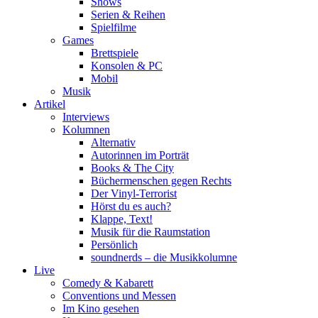
Shows
Serien & Reihen
Spielfilme
Games
Brettspiele
Konsolen & PC
Mobil
Musik
Artikel
Interviews
Kolumnen
Alternativ
Autorinnen im Porträt
Books & The City
Büchermenschen gegen Rechts
Der Vinyl-Terrorist
Hörst du es auch?
Klappe, Text!
Musik für die Raumstation
Persönlich
soundnerds – die Musikkolumne
Live
Comedy & Kabarett
Conventions und Messen
Im Kino gesehen