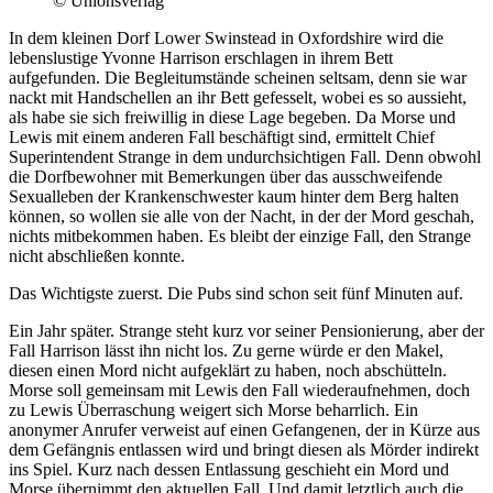
© Unionsverlag
In dem kleinen Dorf Lower Swinstead in Oxfordshire wird die
lebenslustige Yvonne Harrison erschlagen in ihrem Bett
aufgefunden. Die Begleitumstände scheinen seltsam, denn sie war
nackt mit Handschellen an ihr Bett gefesselt, wobei es so aussieht,
als habe sie sich freiwillig in diese Lage begeben. Da Morse und
Lewis mit einem anderen Fall beschäftigt sind, ermittelt Chief
Superintendent Strange in dem undurchsichtigen Fall. Denn obwohl
die Dorfbewohner mit Bemerkungen über das ausschweifende
Sexualleben der Krankenschwester kaum hinter dem Berg halten
können, so wollen sie alle von der Nacht, in der der Mord geschah,
nichts mitbekommen haben. Es bleibt der einzige Fall, den Strange
nicht abschließen konnte.
Das Wichtigste zuerst. Die Pubs sind schon seit fünf Minuten auf.
Ein Jahr später. Strange steht kurz vor seiner Pensionierung, aber der
Fall Harrison lässt ihn nicht los. Zu gerne würde er den Makel,
diesen einen Mord nicht aufgeklärt zu haben, noch abschütteln.
Morse soll gemeinsam mit Lewis den Fall wiederaufnehmen, doch
zu Lewis Überraschung weigert sich Morse beharrlich. Ein
anonymer Anrufer verweist auf einen Gefangenen, der in Kürze aus
dem Gefängnis entlassen wird und bringt diesen als Mörder indirekt
ins Spiel. Kurz nach dessen Entlassung geschieht ein Mord und
Morse übernimmt den aktuellen Fall. Und damit letztlich auch die