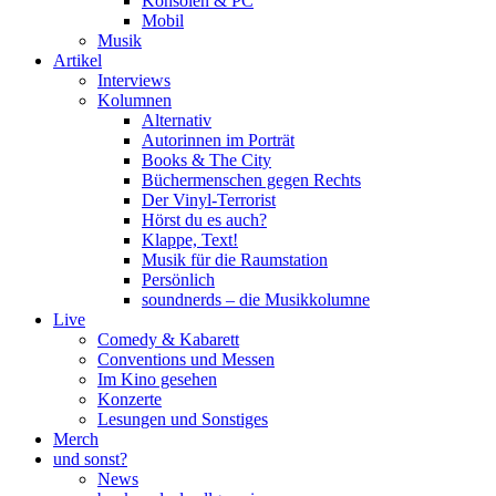
Konsolen & PC
Mobil
Musik
Artikel
Interviews
Kolumnen
Alternativ
Autorinnen im Porträt
Books & The City
Büchermenschen gegen Rechts
Der Vinyl-Terrorist
Hörst du es auch?
Klappe, Text!
Musik für die Raumstation
Persönlich
soundnerds – die Musikkolumne
Live
Comedy & Kabarett
Conventions und Messen
Im Kino gesehen
Konzerte
Lesungen und Sonstiges
Merch
und sonst?
News