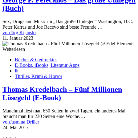
George P. Pelecanos – Das große Umlegen
(Buch)
Sex, Drugs and Music im „Das große Umlegen“ Washington, D.C.
Peter Karras und Joe Recevo sind beste Freunde,…
von
Jörg Kijanski
11. Januar 2023
Weiterlesen
Bücher & Gedrucktes
E-Books, iBooks, Literatur-Apps
lit
Thriller, Krimi & Horror
Thomas Kredelbach – Fünf Millionen
Lösegeld (E-Book)
Manchmal liest man 650 Seiten in zwei Tagen, ein anderes Mal
braucht man für 230 Seiten eine Woche.…
von
Jasmina Driller
24. Mai 2017