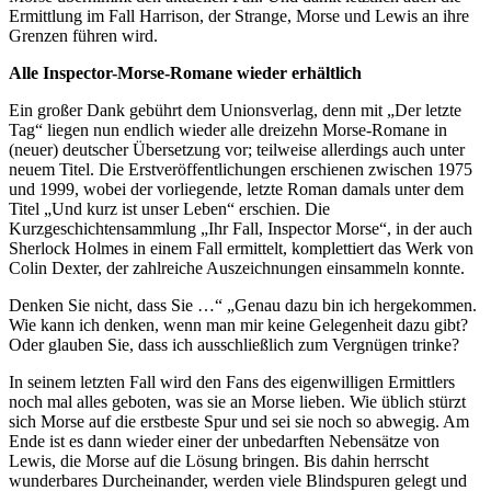
Ermittlung im Fall Harrison, der Strange, Morse und Lewis an ihre
Grenzen führen wird.
Alle Inspector-Morse-Romane wieder erhältlich
Ein großer Dank gebührt dem Unionsverlag, denn mit „Der letzte
Tag“ liegen nun endlich wieder alle dreizehn Morse-Romane in
(neuer) deutscher Übersetzung vor; teilweise allerdings auch unter
neuem Titel. Die Erstveröffentlichungen erschienen zwischen 1975
und 1999, wobei der vorliegende, letzte Roman damals unter dem
Titel „Und kurz ist unser Leben“ erschien. Die
Kurzgeschichtensammlung „Ihr Fall, Inspector Morse“, in der auch
Sherlock Holmes in einem Fall ermittelt, komplettiert das Werk von
Colin Dexter, der zahlreiche Auszeichnungen einsammeln konnte.
Denken Sie nicht, dass Sie …“ „Genau dazu bin ich hergekommen.
Wie kann ich denken, wenn man mir keine Gelegenheit dazu gibt?
Oder glauben Sie, dass ich ausschließlich zum Vergnügen trinke?
In seinem letzten Fall wird den Fans des eigenwilligen Ermittlers
noch mal alles geboten, was sie an Morse lieben. Wie üblich stürzt
sich Morse auf die erstbeste Spur und sei sie noch so abwegig. Am
Ende ist es dann wieder einer der unbedarften Nebensätze von
Lewis, die Morse auf die Lösung bringen. Bis dahin herrscht
wunderbares Durcheinander, werden viele Blindspuren gelegt und