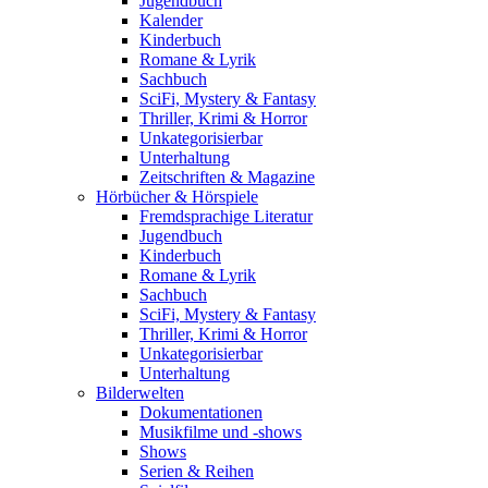
Jugendbuch
Kalender
Kinderbuch
Romane & Lyrik
Sachbuch
SciFi, Mystery & Fantasy
Thriller, Krimi & Horror
Unkategorisierbar
Unterhaltung
Zeitschriften & Magazine
Hörbücher & Hörspiele
Fremdsprachige Literatur
Jugendbuch
Kinderbuch
Romane & Lyrik
Sachbuch
SciFi, Mystery & Fantasy
Thriller, Krimi & Horror
Unkategorisierbar
Unterhaltung
Bilderwelten
Dokumentationen
Musikfilme und -shows
Shows
Serien & Reihen