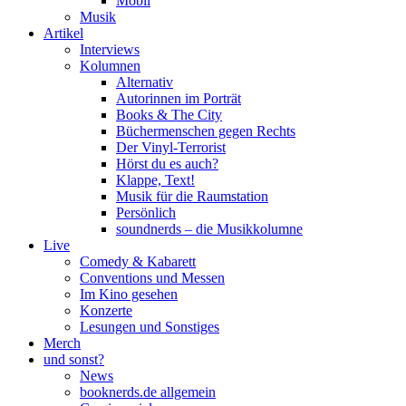
Mobil
Musik
Artikel
Interviews
Kolumnen
Alternativ
Autorinnen im Porträt
Books & The City
Büchermenschen gegen Rechts
Der Vinyl-Terrorist
Hörst du es auch?
Klappe, Text!
Musik für die Raumstation
Persönlich
soundnerds – die Musikkolumne
Live
Comedy & Kabarett
Conventions und Messen
Im Kino gesehen
Konzerte
Lesungen und Sonstiges
Merch
und sonst?
News
booknerds.de allgemein