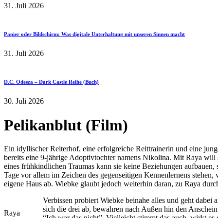
31. Juli 2026
Papier oder Bildschirm: Was digitale Unterhaltung mit unseren Sinnen macht
31. Juli 2026
D.C. Odesza – Dark Castle Reihe (Buch)
30. Juli 2026
Pelikanblut (Film)
Ein idyllischer Reiterhof, eine erfolgreiche Reittrainerin und eine ju
bereits eine 9-jährige Adoptivtochter namens Nikolina. Mit Raya will
eines frühkindlichen Traumas kann sie keine Beziehungen aufbauen, 
Tage vor allem im Zeichen des gegenseitigen Kennenlernens stehen, v
eigene Haus ab. Wiebke glaubt jedoch weiterhin daran, zu Raya durc
Verbissen probiert Wiebke beinahe alles und geht dabei 
sich die drei ab, bewahren nach Außen hin den Anschein
Raya
“Ich war das nicht”. Vielleicht stimmt das auch, wirkt es