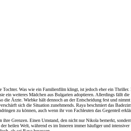
nge Tochter. Was wie ein Familienfilm klingt, ist jedoch eher ein Thrill
 sie ein weiteres Mädchen aus Bulgarien adoptieren. Allerdings fällt d
so die Ärzte. Wiebke hält dennoch an der Entscheidung fest und nimm
erschärft sich die Situation zunehmends. Raya beschmiert das Badezimm
hdringen zu können, auch wenn ihr von Fachleuten das Gegenteil erklä
an ihre Grenzen. Einen Umstand, den nicht nur Nikola bemerkt, sondern
 der heilen Welt, während es im Inneren immer häufiger und intensiver
 doch, als sei Raya besessen.