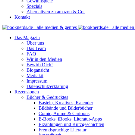
Gewinnspiele
Specials
Alternativen zu amazon & Co.
Kontakt
Das Magazin
Über uns
Das Team
FAQ
Wir in den Medien
Bewirb Dich!
Blogansicht
Mediakit
Impressum
Datenschutzerklärung
Rezensionen
Bücher & Gedrucktes
Basteln, Kreatives, Kalender
Bildbände und Bilderbücher
Comic, Anime & Cartoons
E-Books, iBooks, Literatur-Apps
Erzählungen und Kurzgeschichten
Fremdsprachige Literatur