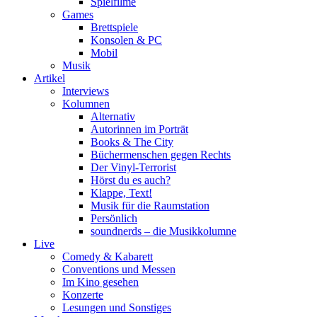
Spielfilme
Games
Brettspiele
Konsolen & PC
Mobil
Musik
Artikel
Interviews
Kolumnen
Alternativ
Autorinnen im Porträt
Books & The City
Büchermenschen gegen Rechts
Der Vinyl-Terrorist
Hörst du es auch?
Klappe, Text!
Musik für die Raumstation
Persönlich
soundnerds – die Musikkolumne
Live
Comedy & Kabarett
Conventions und Messen
Im Kino gesehen
Konzerte
Lesungen und Sonstiges