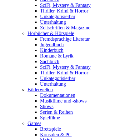
SciFi, Mystery & Fantasy
Thriller, Krimi & Horror
Unkategorisierbar
Unterhaltung
Zeitschriften & Magazine
Hörbücher & Hörspiele
Fremdsprachige Literatur
Jugendbuch
Kinderbuch
Romane & Lyrik
Sachbuch
SciFi, Mystery & Fantasy
Thriller, Krimi & Horror
Unkategorisierbar
Unterhaltung
Bilderwelten
Dokumentationen
Musikfilme und -shows
Shows
Serien & Reihen
Spielfilme
Games
Brettspiele
Konsolen & PC