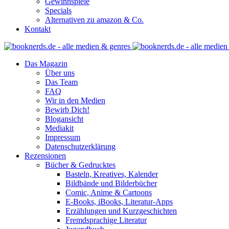
Gewinnspiele
Specials
Alternativen zu amazon & Co.
Kontakt
Das Magazin
Über uns
Das Team
FAQ
Wir in den Medien
Bewirb Dich!
Blogansicht
Mediakit
Impressum
Datenschutzerklärung
Rezensionen
Bücher & Gedrucktes
Basteln, Kreatives, Kalender
Bildbände und Bilderbücher
Comic, Anime & Cartoons
E-Books, iBooks, Literatur-Apps
Erzählungen und Kurzgeschichten
Fremdsprachige Literatur