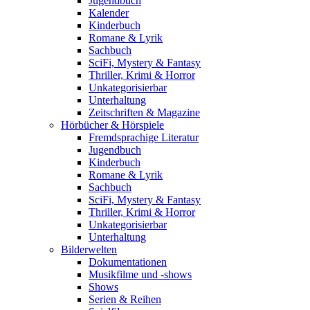
Jugendbuch
Kalender
Kinderbuch
Romane & Lyrik
Sachbuch
SciFi, Mystery & Fantasy
Thriller, Krimi & Horror
Unkategorisierbar
Unterhaltung
Zeitschriften & Magazine
Hörbücher & Hörspiele
Fremdsprachige Literatur
Jugendbuch
Kinderbuch
Romane & Lyrik
Sachbuch
SciFi, Mystery & Fantasy
Thriller, Krimi & Horror
Unkategorisierbar
Unterhaltung
Bilderwelten
Dokumentationen
Musikfilme und -shows
Shows
Serien & Reihen