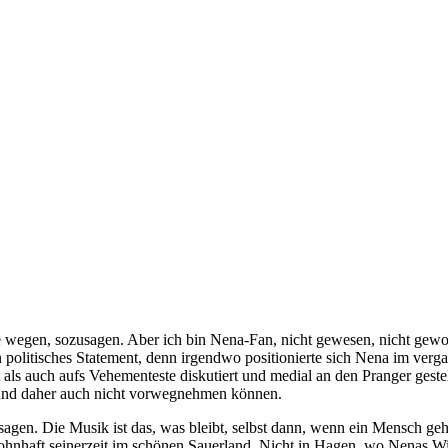
e wegen, sozusagen. Aber ich bin Nena-Fan, nicht gewesen, nicht gewor
in politisches Statement, denn irgendwo positionierte sich Nena im ver
 auch aufs Vehementeste diskutiert und medial an den Pranger gestellt
n und daher auch nicht vorwegnehmen können.
r sagen. Die Musik ist das, was bleibt, selbst dann, wenn ein Mensch g
hnhaft seinerzeit im schönen Sauerland. Nicht in Hagen, wo Nenas Wie