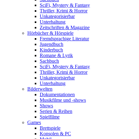
SciFi, Mystery & Fantasy
Thriller, Krimi & Horror
Unkategorisierbar
Unterhaltung
Zeitschriften & Magazine
Hörbücher & Hörspiele
Fremdsprachige Literatur
Jugendbuch
Kinderbuch
Romane & Lyrik
Sachbuch
SciFi, Mystery & Fantasy
Thriller, Krimi & Horror
Unkategorisierbar
Unterhaltung
Bilderwelten
Dokumentationen
Musikfilme und -shows
Shows
Serien & Reihen
Spielfilme
Games
Brettspiele
Konsolen & PC