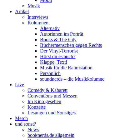
Mobil
Musik
Artikel
Interviews
Kolumnen
Alternativ
Autorinnen im Porträt
Books & The City
Büchermenschen gegen Rechts
Der Vinyl-Terrorist
Hörst du es auch?
Klappe, Text!
Musik für die Raumstation
Persönlich
soundnerds – die Musikkolumne
Live
Comedy & Kabarett
Conventions und Messen
Im Kino gesehen
Konzerte
Lesungen und Sonstiges
Merch
und sonst?
News
booknerds.de allgemein