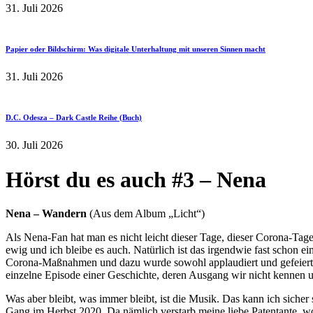
31. Juli 2026
Papier oder Bildschirm: Was digitale Unterhaltung mit unseren Sinnen macht
31. Juli 2026
D.C. Odesza – Dark Castle Reihe (Buch)
30. Juli 2026
Hörst du es auch #3 – Nena
Nena – Wandern
(Aus dem Album „Licht“)
Als Nena-Fan hat man es nicht leicht dieser Tage, dieser Corona-Tag
ewig und ich bleibe es auch. Natürlich ist das irgendwie fast schon e
Corona-Maßnahmen und dazu wurde sowohl applaudiert und gefeiert als
einzelne Episode einer Geschichte, deren Ausgang wir nicht kenne
Was aber bleibt, was immer bleibt, ist die Musik. Das kann ich siche
Gang im Herbst 2020. Da nämlich verstarb meine liebe Patentante, wo