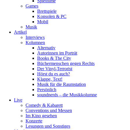
Spielfilme
Games
Brettspiele
Konsolen & PC
Mobil
Musik
Artikel
Interviews
Kolumnen
Alternativ
Autorinnen im Porträt
Books & The City
Büchermenschen gegen Rechts
Der Vinyl-Terrorist
Hörst du es auch?
Klappe, Text!
Musik für die Raumstation
Persönlich
soundnerds – die Musikkolumne
Live
Comedy & Kabarett
Conventions und Messen
Im Kino gesehen
Konzerte
Lesungen und Sonstiges