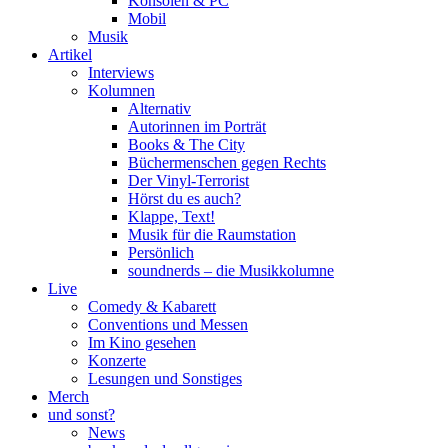
Konsolen & PC
Mobil
Musik
Artikel
Interviews
Kolumnen
Alternativ
Autorinnen im Porträt
Books & The City
Büchermenschen gegen Rechts
Der Vinyl-Terrorist
Hörst du es auch?
Klappe, Text!
Musik für die Raumstation
Persönlich
soundnerds – die Musikkolumne
Live
Comedy & Kabarett
Conventions und Messen
Im Kino gesehen
Konzerte
Lesungen und Sonstiges
Merch
und sonst?
News