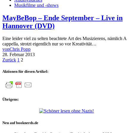
Musikfilme und -shows
MayBeBop – Ende September – Live in
Hannover (DVD)
Eine leider viel zu selten beachtete Art des Musizierens, nämlich A
cappella, strotzt eigentlich nur so vor Kreativität…
von
Chris Popp
28. Februar 2013
Seitennummerierung
Zurück
1
2
der
Aktionen für diesen Artikel:
Beiträge
Übrigens:
Neu auf booknerds.de