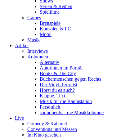
Shows
Serien & Reihen
Spielfilme
Games
Brettspiele
Konsolen & PC
Mobil
Musik
Artikel
Interviews
Kolumnen
Alternativ
Autorinnen im Porträt
Books & The City
Büchermenschen gegen Rechts
Der Vinyl-Terrorist
Hörst du es auch?
Klappe, Text!
Musik für die Raumstation
Persönlich
soundnerds – die Musikkolumne
Live
Comedy & Kabarett
Conventions und Messen
Im Kino gesehen