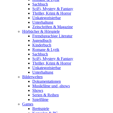
Sachbuch
SciFi, Mystery & Fantasy
Thriller, Krimi & Horror
Unkategorisierbar
Unterhaltung
Zeitschriften & Magazine
Hörbücher & Hörspiele
Fremdsprachige Literatur
Jugendbuch
Kinderbuch
Romane & Lyrik
Sachbuch
SciFi, Mystery & Fantasy
Thriller, Krimi & Horror
Unkategorisierbar
Unterhaltung
Bilderwelten
Dokumentationen
Musikfilme und -shows
Shows
Serien & Reihen
Spielfilme
Games
Brettspiele