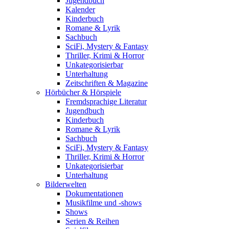
Jugendbuch
Kalender
Kinderbuch
Romane & Lyrik
Sachbuch
SciFi, Mystery & Fantasy
Thriller, Krimi & Horror
Unkategorisierbar
Unterhaltung
Zeitschriften & Magazine
Hörbücher & Hörspiele
Fremdsprachige Literatur
Jugendbuch
Kinderbuch
Romane & Lyrik
Sachbuch
SciFi, Mystery & Fantasy
Thriller, Krimi & Horror
Unkategorisierbar
Unterhaltung
Bilderwelten
Dokumentationen
Musikfilme und -shows
Shows
Serien & Reihen