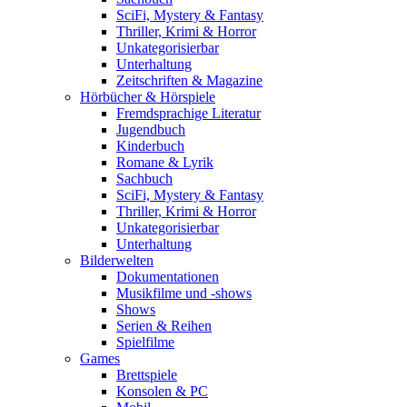
SciFi, Mystery & Fantasy
Thriller, Krimi & Horror
Unkategorisierbar
Unterhaltung
Zeitschriften & Magazine
Hörbücher & Hörspiele
Fremdsprachige Literatur
Jugendbuch
Kinderbuch
Romane & Lyrik
Sachbuch
SciFi, Mystery & Fantasy
Thriller, Krimi & Horror
Unkategorisierbar
Unterhaltung
Bilderwelten
Dokumentationen
Musikfilme und -shows
Shows
Serien & Reihen
Spielfilme
Games
Brettspiele
Konsolen & PC