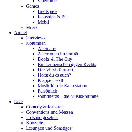
Spielfilme
Games
Brettspiele
Konsolen & PC
Mobil
Musik
Artikel
Interviews
Kolumnen
Alternativ
Autorinnen im Porträt
Books & The City
Büchermenschen gegen Rechts
Der Vinyl-Terrorist
Hörst du es auch?
Klappe, Text!
Musik für die Raumstation
Persönlich
soundnerds – die Musikkolumne
Live
Comedy & Kabarett
Conventions und Messen
Im Kino gesehen
Konzerte
Lesungen und Sonstiges