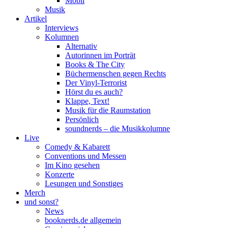
Mobil
Musik
Artikel
Interviews
Kolumnen
Alternativ
Autorinnen im Porträt
Books & The City
Büchermenschen gegen Rechts
Der Vinyl-Terrorist
Hörst du es auch?
Klappe, Text!
Musik für die Raumstation
Persönlich
soundnerds – die Musikkolumne
Live
Comedy & Kabarett
Conventions und Messen
Im Kino gesehen
Konzerte
Lesungen und Sonstiges
Merch
und sonst?
News
booknerds.de allgemein