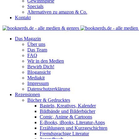
Gewinnspiele
Specials
Alternativen zu amazon & Co.
Kontakt
Das Magazin
Über uns
Das Team
FAQ
Wir in den Medien
Bewirb Dich!
Blogansicht
Mediakit
Impressum
Datenschutzerklärung
Rezensionen
Bücher & Gedrucktes
Basteln, Kreatives, Kalender
Bildbände und Bilderbücher
Comic, Anime & Cartoons
E-Books, iBooks, Literatur-Apps
Erzählungen und Kurzgeschichten
Fremdsprachige Literatur