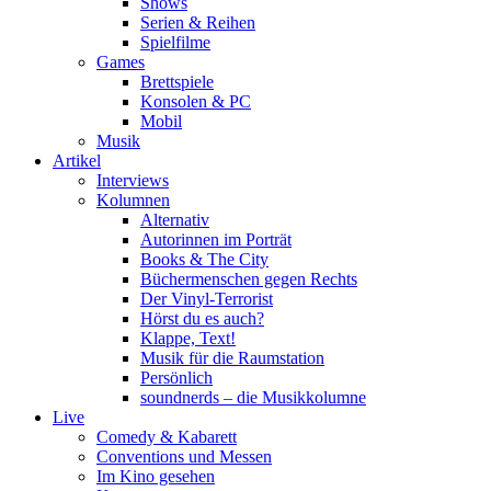
Shows
Serien & Reihen
Spielfilme
Games
Brettspiele
Konsolen & PC
Mobil
Musik
Artikel
Interviews
Kolumnen
Alternativ
Autorinnen im Porträt
Books & The City
Büchermenschen gegen Rechts
Der Vinyl-Terrorist
Hörst du es auch?
Klappe, Text!
Musik für die Raumstation
Persönlich
soundnerds – die Musikkolumne
Live
Comedy & Kabarett
Conventions und Messen
Im Kino gesehen