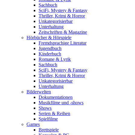
Sachbuch
SciFi, Mystery & Fantasy
Thriller, Krimi & Horror
Unkategorisierbar
Unterhaltung
Zeitschriften & Magazine
Hörbücher & Hörspiele
Fremdsprachige Literatur
Jugendbuch
Kinderbuch
Romane & Lyrik
Sachbuch
SciFi, Mystery & Fantasy
Thriller, Krimi & Horror
Unkategorisierbar
Unterhaltung
Bilderwelten
Dokumentationen
Musikfilme und -shows
Shows
Serien & Reihen
Spielfilme
Games
Brettspiele