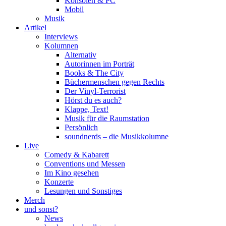
Konsolen & PC
Mobil
Musik
Artikel
Interviews
Kolumnen
Alternativ
Autorinnen im Porträt
Books & The City
Büchermenschen gegen Rechts
Der Vinyl-Terrorist
Hörst du es auch?
Klappe, Text!
Musik für die Raumstation
Persönlich
soundnerds – die Musikkolumne
Live
Comedy & Kabarett
Conventions und Messen
Im Kino gesehen
Konzerte
Lesungen und Sonstiges
Merch
und sonst?
News