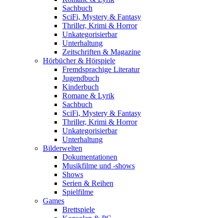
Sachbuch
SciFi, Mystery & Fantasy
Thriller, Krimi & Horror
Unkategorisierbar
Unterhaltung
Zeitschriften & Magazine
Hörbücher & Hörspiele
Fremdsprachige Literatur
Jugendbuch
Kinderbuch
Romane & Lyrik
Sachbuch
SciFi, Mystery & Fantasy
Thriller, Krimi & Horror
Unkategorisierbar
Unterhaltung
Bilderwelten
Dokumentationen
Musikfilme und -shows
Shows
Serien & Reihen
Spielfilme
Games
Brettspiele