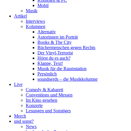
Konsolen & PC
Mobil
Musik
Artikel
Interviews
Kolumnen
Alternativ
Autorinnen im Porträt
Books & The City
Büchermenschen gegen Rechts
Der Vinyl-Terrorist
Hörst du es auch?
Klappe, Text!
Musik für die Raumstation
Persönlich
soundnerds – die Musikkolumne
Live
Comedy & Kabarett
Conventions und Messen
Im Kino gesehen
Konzerte
Lesungen und Sonstiges
Merch
und sonst?
News