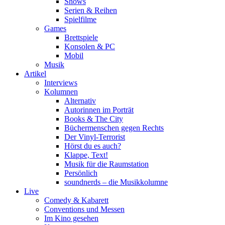
Shows
Serien & Reihen
Spielfilme
Games
Brettspiele
Konsolen & PC
Mobil
Musik
Artikel
Interviews
Kolumnen
Alternativ
Autorinnen im Porträt
Books & The City
Büchermenschen gegen Rechts
Der Vinyl-Terrorist
Hörst du es auch?
Klappe, Text!
Musik für die Raumstation
Persönlich
soundnerds – die Musikkolumne
Live
Comedy & Kabarett
Conventions und Messen
Im Kino gesehen