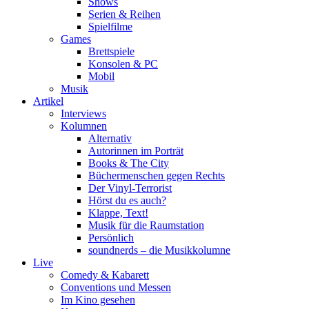
Shows
Serien & Reihen
Spielfilme
Games
Brettspiele
Konsolen & PC
Mobil
Musik
Artikel
Interviews
Kolumnen
Alternativ
Autorinnen im Porträt
Books & The City
Büchermenschen gegen Rechts
Der Vinyl-Terrorist
Hörst du es auch?
Klappe, Text!
Musik für die Raumstation
Persönlich
soundnerds – die Musikkolumne
Live
Comedy & Kabarett
Conventions und Messen
Im Kino gesehen