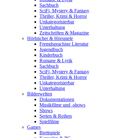
Sachbuch
SciFi, Mystery & Fantasy
Thriller, Krimi & Horror
Unkategorisierbar
Unterhaltung
Zeitschriften & Magazine
Hörbücher & Hörspiele
Fremdsprachige Literatur
Jugendbuch
Kinderbuch
Romane & Lyrik
Sachbuch
SciFi, Mystery & Fantasy
Thriller, Krimi & Horror
Unkategorisierbar
Unterhaltung
Bilderwelten
Dokumentationen
Musikfilme und -shows
Shows
Serien & Reihen
Spielfilme
Games
Brettspiele