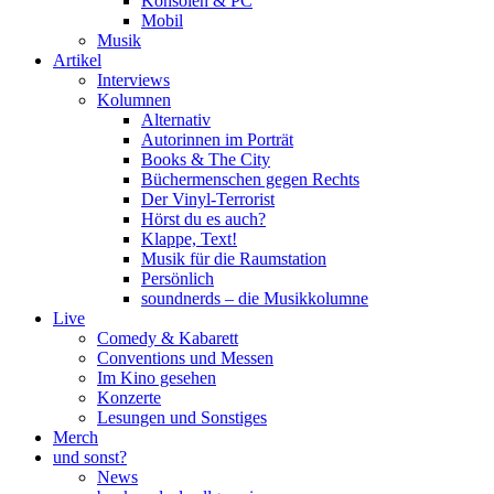
Konsolen & PC
Mobil
Musik
Artikel
Interviews
Kolumnen
Alternativ
Autorinnen im Porträt
Books & The City
Büchermenschen gegen Rechts
Der Vinyl-Terrorist
Hörst du es auch?
Klappe, Text!
Musik für die Raumstation
Persönlich
soundnerds – die Musikkolumne
Live
Comedy & Kabarett
Conventions und Messen
Im Kino gesehen
Konzerte
Lesungen und Sonstiges
Merch
und sonst?
News