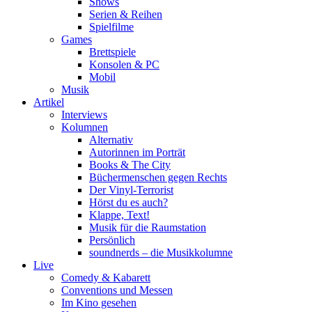
Shows
Serien & Reihen
Spielfilme
Games
Brettspiele
Konsolen & PC
Mobil
Musik
Artikel
Interviews
Kolumnen
Alternativ
Autorinnen im Porträt
Books & The City
Büchermenschen gegen Rechts
Der Vinyl-Terrorist
Hörst du es auch?
Klappe, Text!
Musik für die Raumstation
Persönlich
soundnerds – die Musikkolumne
Live
Comedy & Kabarett
Conventions und Messen
Im Kino gesehen