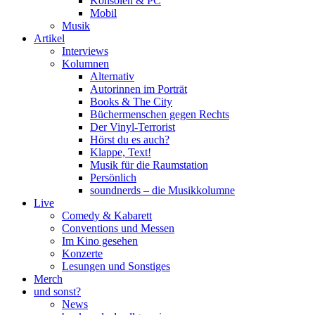
Konsolen & PC
Mobil
Musik
Artikel
Interviews
Kolumnen
Alternativ
Autorinnen im Porträt
Books & The City
Büchermenschen gegen Rechts
Der Vinyl-Terrorist
Hörst du es auch?
Klappe, Text!
Musik für die Raumstation
Persönlich
soundnerds – die Musikkolumne
Live
Comedy & Kabarett
Conventions und Messen
Im Kino gesehen
Konzerte
Lesungen und Sonstiges
Merch
und sonst?
News