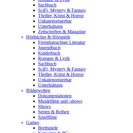
Sachbuch
SciFi, Mystery & Fantasy
Thriller, Krimi & Horror
Unkategorisierbar
Unterhaltung
Zeitschriften & Magazine
Hörbücher & Hörspiele
Fremdsprachige Literatur
Jugendbuch
Kinderbuch
Romane & Lyrik
Sachbuch
SciFi, Mystery & Fantasy
Thriller, Krimi & Horror
Unkategorisierbar
Unterhaltung
Bilderwelten
Dokumentationen
Musikfilme und -shows
Shows
Serien & Reihen
Spielfilme
Games
Brettspiele