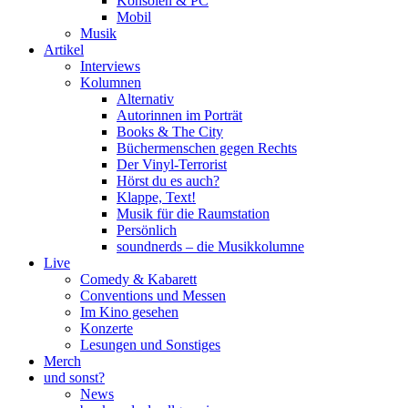
Konsolen & PC
Mobil
Musik
Artikel
Interviews
Kolumnen
Alternativ
Autorinnen im Porträt
Books & The City
Büchermenschen gegen Rechts
Der Vinyl-Terrorist
Hörst du es auch?
Klappe, Text!
Musik für die Raumstation
Persönlich
soundnerds – die Musikkolumne
Live
Comedy & Kabarett
Conventions und Messen
Im Kino gesehen
Konzerte
Lesungen und Sonstiges
Merch
und sonst?
News