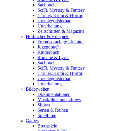
Sachbuch
SciFi, Mystery & Fantasy
Thriller, Krimi & Horror
Unkategorisierbar
Unterhaltung
Zeitschriften & Magazine
Hörbücher & Hörspiele
Fremdsprachige Literatur
Jugendbuch
Kinderbuch
Romane & Lyrik
Sachbuch
SciFi, Mystery & Fantasy
Thriller, Krimi & Horror
Unkategorisierbar
Unterhaltung
Bilderwelten
Dokumentationen
Musikfilme und -shows
Shows
Serien & Reihen
Spielfilme
Games
Brettspiele