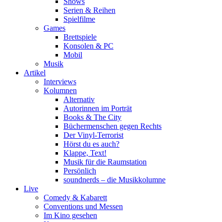
Shows
Serien & Reihen
Spielfilme
Games
Brettspiele
Konsolen & PC
Mobil
Musik
Artikel
Interviews
Kolumnen
Alternativ
Autorinnen im Porträt
Books & The City
Büchermenschen gegen Rechts
Der Vinyl-Terrorist
Hörst du es auch?
Klappe, Text!
Musik für die Raumstation
Persönlich
soundnerds – die Musikkolumne
Live
Comedy & Kabarett
Conventions und Messen
Im Kino gesehen