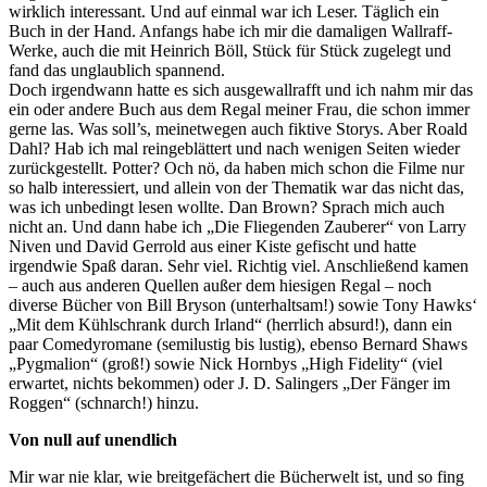
wirklich interessant. Und auf einmal war ich Leser. Täglich ein
Buch in der Hand. Anfangs habe ich mir die damaligen Wallraff-
Werke, auch die mit Heinrich Böll, Stück für Stück zugelegt und
fand das unglaublich spannend.
Doch irgendwann hatte es sich ausgewallrafft und ich nahm mir das
ein oder andere Buch aus dem Regal meiner Frau, die schon immer
gerne las. Was soll’s, meinetwegen auch fiktive Storys. Aber Roald
Dahl? Hab ich mal reingeblättert und nach wenigen Seiten wieder
zurückgestellt. Potter? Och nö, da haben mich schon die Filme nur
so halb interessiert, und allein von der Thematik war das nicht das,
was ich unbedingt lesen wollte. Dan Brown? Sprach mich auch
nicht an. Und dann habe ich „Die Fliegenden Zauberer“ von Larry
Niven und David Gerrold aus einer Kiste gefischt und hatte
irgendwie Spaß daran. Sehr viel. Richtig viel. Anschließend kamen
– auch aus anderen Quellen außer dem hiesigen Regal – noch
diverse Bücher von Bill Bryson (unterhaltsam!) sowie Tony Hawks‘
„Mit dem Kühlschrank durch Irland“ (herrlich absurd!), dann ein
paar Comedyromane (semilustig bis lustig), ebenso Bernard Shaws
„Pygmalion“ (groß!) sowie Nick Hornbys „High Fidelity“ (viel
erwartet, nichts bekommen) oder J. D. Salingers „Der Fänger im
Roggen“ (schnarch!) hinzu.
Von null auf unendlich
Mir war nie klar, wie breitgefächert die Bücherwelt ist, und so fing