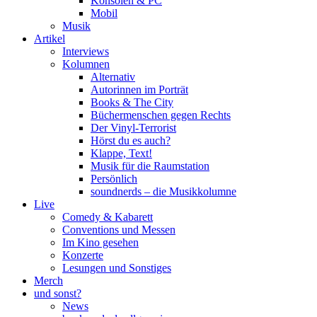
Konsolen & PC
Mobil
Musik
Artikel
Interviews
Kolumnen
Alternativ
Autorinnen im Porträt
Books & The City
Büchermenschen gegen Rechts
Der Vinyl-Terrorist
Hörst du es auch?
Klappe, Text!
Musik für die Raumstation
Persönlich
soundnerds – die Musikkolumne
Live
Comedy & Kabarett
Conventions und Messen
Im Kino gesehen
Konzerte
Lesungen und Sonstiges
Merch
und sonst?
News