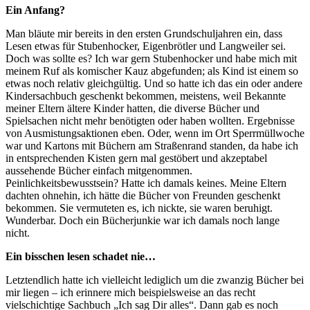
Ein Anfang?
Man bläute mir bereits in den ersten Grundschuljahren ein, dass
Lesen etwas für Stubenhocker, Eigenbrötler und Langweiler sei.
Doch was sollte es? Ich war gern Stubenhocker und habe mich mit
meinem Ruf als komischer Kauz abgefunden; als Kind ist einem so
etwas noch relativ gleichgültig. Und so hatte ich das ein oder andere
Kindersachbuch geschenkt bekommen, meistens, weil Bekannte
meiner Eltern ältere Kinder hatten, die diverse Bücher und
Spielsachen nicht mehr benötigten oder haben wollten. Ergebnisse
von Ausmistungsaktionen eben. Oder, wenn im Ort Sperrmüllwoche
war und Kartons mit Büchern am Straßenrand standen, da habe ich
in entsprechenden Kisten gern mal gestöbert und akzeptabel
aussehende Bücher einfach mitgenommen.
Peinlichkeitsbewusstsein? Hatte ich damals keines. Meine Eltern
dachten ohnehin, ich hätte die Bücher von Freunden geschenkt
bekommen. Sie vermuteten es, ich nickte, sie waren beruhigt.
Wunderbar. Doch ein Bücherjunkie war ich damals noch lange
nicht.
Ein bisschen lesen schadet nie…
Letztendlich hatte ich vielleicht lediglich um die zwanzig Bücher bei
mir liegen – ich erinnere mich beispielsweise an das recht
vielschichtige Sachbuch „Ich sag Dir alles“. Dann gab es noch