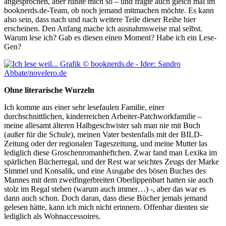
angesprochen, aber fühlte mich so – und fragte auch gleich mal im
booknerds.de-Team, ob noch jemand mitmachen möchte. Es kann
also sein, dass nach und nach weitere Teile dieser Reihe hier
erscheinen. Den Anfang mache ich ausnahmsweise mal selbst.
Warum lese ich? Gab es diesen einen Moment? Habe ich ein Lese-
Gen?
Ohne literarische Wurzeln
Ich komme aus einer sehr lesefaulen Familie, einer
durchschnittlichen, kinderreichen Arbeiter-Patchworkfamilie –
meine allesamt älteren Halbgeschwister sah man nie mit Buch
(außer für die Schule), meinen Vater bestenfalls mit der BILD-
Zeitung oder der regionalen Tageszeitung, und meine Mutter las
lediglich diese Groschenromanheftchen. Zwar fand man Lexika im
spärlichen Bücherregal, und der Rest war seichtes Zeugs der Marke
Simmel und Konsalik, und eine Ausgabe des bösen Buches des
Mannes mit dem zweifingerbreiten Oberlippenbart hatten sie auch
stolz im Regal stehen (warum auch immer…) -, aber das war es
dann auch schon. Doch daran, dass diese Bücher jemals jemand
gelesen hätte, kann ich mich nicht erinnern. Offenbar dienten sie
lediglich als Wohnaccessoires.