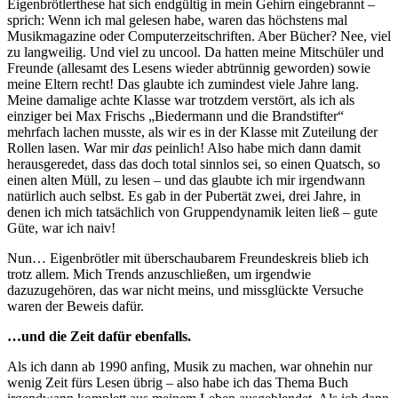
Eigenbrötlerthese hat sich endgültig in mein Gehirn eingebrannt –
sprich: Wenn ich mal gelesen habe, waren das höchstens mal
Musikmagazine oder Computerzeitschriften. Aber Bücher? Nee, viel
zu langweilig. Und viel zu uncool. Da hatten meine Mitschüler und
Freunde (allesamt des Lesens wieder abtrünnig geworden) sowie
meine Eltern recht! Das glaubte ich zumindest viele Jahre lang.
Meine damalige achte Klasse war trotzdem verstört, als ich als
einziger bei Max Frischs „Biedermann und die Brandstifter“
mehrfach lachen musste, als wir es in der Klasse mit Zuteilung der
Rollen lasen. War mir
das
peinlich! Also habe mich dann damit
herausgeredet, dass das doch total sinnlos sei, so einen Quatsch, so
einen alten Müll, zu lesen – und das glaubte ich mir irgendwann
natürlich auch selbst. Es gab in der Pubertät zwei, drei Jahre, in
denen ich mich tatsächlich von Gruppendynamik leiten ließ – gute
Güte, war ich naiv!
Nun… Eigenbrötler mit überschaubarem Freundeskreis blieb ich
trotz allem. Mich Trends anzuschließen, um irgendwie
dazuzugehören, das war nicht meins, und missglückte Versuche
waren der Beweis dafür.
…und die Zeit dafür ebenfalls.
Als ich dann ab 1990 anfing, Musik zu machen, war ohnehin nur
wenig Zeit fürs Lesen übrig – also habe ich das Thema Buch