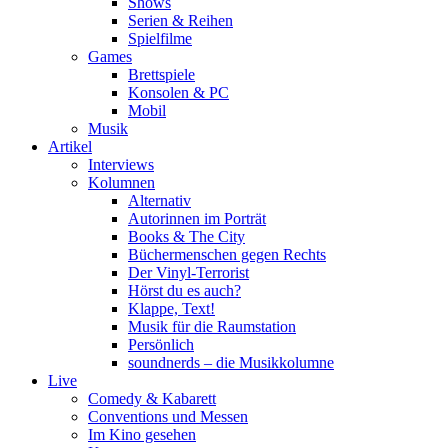
Shows
Serien & Reihen
Spielfilme
Games
Brettspiele
Konsolen & PC
Mobil
Musik
Artikel
Interviews
Kolumnen
Alternativ
Autorinnen im Porträt
Books & The City
Büchermenschen gegen Rechts
Der Vinyl-Terrorist
Hörst du es auch?
Klappe, Text!
Musik für die Raumstation
Persönlich
soundnerds – die Musikkolumne
Live
Comedy & Kabarett
Conventions und Messen
Im Kino gesehen