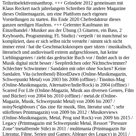
Teilzeitselektivmisanthrop. +++ Gründete 2012 gemeinsam mit
Klaus Reckert nach jahrelangem Schreiben für andere Magazine
dieses Onlinemagazin, um eine Plattform nach eigenen
Vorstellungen zu starten. Bis Ende 2020 Chefredakteur dieses
ganzen nerdigen Haufens. +++ Gelernter Kaufmann im
Einzelhandel / Musiker aus der Übung (3 Gitarren, ein Bass, 2
Keyboards, Programming; FL Studio) / verpeilt / ist manchmal so
kompliziert, dass er sich selbst nicht versteht / nimmt sich nicht
immer ernst / hat die Geschmacksknospen quer sitzen / musikalisch,
literarisch und audiovisuell extrem aufgeschlossen, hat keine
Lieblingsgenres / zieht das gedruckte Buch vor / findet auch in der
Musik digital nicht besser / Seepferdchen oder Nichtschwimmer?
Schlechter Schwimmer / Sandalen mit oder ohne Socken? Keine
Sandalen. Vita (schreibend) BloodDawn (Online-Musikmagazin,
Schwerpunkt Metal) von 2003 bis 2006 (offline) / Tinnitus-Mag
(Online-Musikmagazin, Alternative/Indie/Rock) in 2004 (offline) /
Scarred For Life (Online-Magazin, Musik aus diversen Genres, Film
und Bücher) von 2004 bis 2010 (offline) / metal.de (Online-
Magazin, Musik, Schwerpunkt Metal) von 2006 bis 2007 /
noisyNeighbours ("das zine für musik, film, literatur und."; sehr
stiloffenes Printmagazin) von 2009 bis 2012 / Musikreviews
(Online-Musikmagazin, Metal, Prog und Rock) von 2009 bis 2015 /
Legacy (Printmagazin mit Schwerpunkt Metal, Ressort "Pressure
Zone"/metalfremde Stile) in 2011 / multimania (Printmagazin für
Literatur, Filme, Serien und Games; Ableger des Legacy) in 2011 /