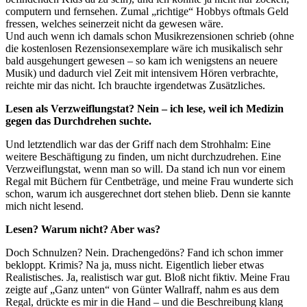
computern und fernsehen. Zumal „richtige“ Hobbys oftmals Geld
fressen, welches seinerzeit nicht da gewesen wäre.
Und auch wenn ich damals schon Musikrezensionen schrieb (ohne
die kostenlosen Rezensionsexemplare wäre ich musikalisch sehr
bald ausgehungert gewesen – so kam ich wenigstens an neuere
Musik) und dadurch viel Zeit mit intensivem Hören verbrachte,
reichte mir das nicht. Ich brauchte irgendetwas Zusätzliches.
Lesen als Verzweiflungstat? Nein – ich lese, weil ich Medizin
gegen das Durchdrehen suchte.
Und letztendlich war das der Griff nach dem Strohhalm: Eine
weitere Beschäftigung zu finden, um nicht durchzudrehen. Eine
Verzweiflungstat, wenn man so will. Da stand ich nun vor einem
Regal mit Büchern für Centbeträge, und meine Frau wunderte sich
schon, warum ich ausgerechnet dort stehen blieb. Denn sie kannte
mich nicht lesend.
Lesen? Warum nicht? Aber was?
Doch Schnulzen? Nein. Drachengedöns? Fand ich schon immer
bekloppt. Krimis? Na ja, muss nicht. Eigentlich lieber etwas
Realistisches. Ja, realistisch war gut. Bloß nicht fiktiv. Meine Frau
zeigte auf „Ganz unten“ von Günter Wallraff, nahm es aus dem
Regal, drückte es mir in die Hand – und die Beschreibung klang