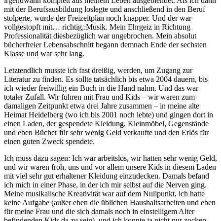
irgendwann komplett aus meinem Leben ausgeblendet. Als ich dann
mit der Berufsausbildung loslegte und anschließend in den Beruf
stolperte, wurde der Freizeitplan noch knapper. Und der war
vollgestopft mit… richtig,:Musik. Mein Ehrgeiz in Richtung
Professionalität diesbezüglich war ungebrochen. Mein absolut
bücherfreier Lebensabschnitt begann demnach Ende der sechsten
Klasse und war sehr lang.
Letztendlich musste ich fast dreißig, werden, um Zugang zur
Literatur zu finden. Es sollte tatsächlich bis etwa 2004 dauern, bis
ich wieder freiwillig ein Buch in die Hand nahm. Und das war
totaler Zufall. Wir fuhren mit Frau und Kids – wir waren zum
damaligen Zeitpunkt etwa drei Jahre zusammen – in meine alte
Heimat Heidelberg (wo ich bis 2001 noch lebte) und gingen dort in
einen Laden, der gespendete Kleidung, Kleinmöbel, Gegenstände
und eben Bücher für sehr wenig Geld verkaufte und den Erlös für
einen guten Zweck spendete.
Ich muss dazu sagen: Ich war arbeitslos, wir hatten sehr wenig Geld,
und wir waren froh, uns und vor allem unsere Kids in diesem Laden
mit viel sehr gut erhaltener Kleidung einzudecken. Damals befand
ich mich in einer Phase, in der ich mir selbst auf die Nerven ging.
Meine musikalische Kreativität war auf dem Nullpunkt, ich hatte
keine Aufgabe (außer eben die üblichen Haushaltsarbeiten und eben
für meine Frau und die sich damals noch in einstelligem Alter
befindenden Kids da zu sein), und ich konnte ja nicht nur zocken,