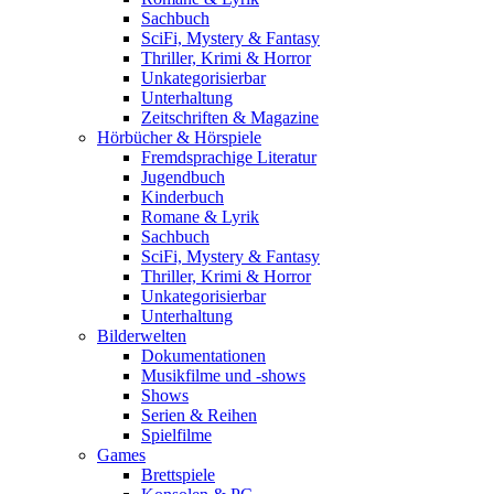
Sachbuch
SciFi, Mystery & Fantasy
Thriller, Krimi & Horror
Unkategorisierbar
Unterhaltung
Zeitschriften & Magazine
Hörbücher & Hörspiele
Fremdsprachige Literatur
Jugendbuch
Kinderbuch
Romane & Lyrik
Sachbuch
SciFi, Mystery & Fantasy
Thriller, Krimi & Horror
Unkategorisierbar
Unterhaltung
Bilderwelten
Dokumentationen
Musikfilme und -shows
Shows
Serien & Reihen
Spielfilme
Games
Brettspiele