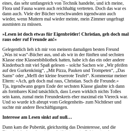
eines, das sehr umfangreich von Technik handelte, und ich meine,
Flora und Fauna waren auch reichhaltig vertreten. Doch das war es
dann auch. Viele der Bücher verschwanden irgendwann auch
wieder, wenn Muttern mal wieder meinte, mein Zimmer ungefragt
ausmisten zu müssen.
»Lesen ist doch etwas für Eigenbrötler! Christian, geh doch mal
raus oder ruf Freunde an!«
Gelegentlich lieh ich mir von meinem damaligen besten Freund
„Was ist was“-Bücher aus, und als wir in der fünften und sechsten
Klasse eine Klassenbibliothek hatten, habe ich das ein oder andere
Kinderbuch mit viel Spaß gelesen – solche Sachen wie „Wir pfeifen
auf den Gurkenkönig“, „Mit Pizza, Pauken und Trompeten“, „Das
Sams“ oder „Meffi der kleine feuerrote Teufel“. Kommentar meiner
Eltern: »Ach, geh doch mal raus, Christian. Such dir Freunde.«
Tja, irgendwann gegen Ende der sechsten Klasse glaubte ich dann
als formbares Kind tatsächlich, dass Lesen wirklich nichts Tolles
sein kann, zumal mein Freundeskreis eher maximal ein Viereck war.
Und so wurde ich abrupt vom Gelegenheits- zum Nichtleser und
suchte mir andere Beschäftigungen.
Interesse am Lesen sinkt auf null…
Dann kam die Pubertät, gleichzeitig das Desinteresse, und die