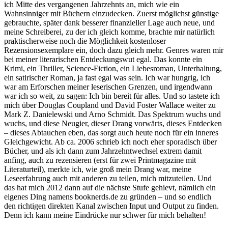
ich Mitte des vergangenen Jahrzehnts an, mich wie ein
Wahnsinniger mit Büchern einzudecken. Zuerst möglichst günstige
gebrauchte, später dank besserer finanzieller Lage auch neue, und
meine Schreiberei, zu der ich gleich komme, brachte mir natürlich
praktischerweise noch die Möglichkeit kostenloser
Rezensionsexemplare ein, doch dazu gleich mehr. Genres waren mir
bei meiner literarischen Entdeckungswut egal. Das konnte ein
Krimi, ein Thriller, Science-Fiction, ein Liebesroman, Unterhaltung,
ein satirischer Roman, ja fast egal was sein. Ich war hungrig, ich
war am Erforschen meiner leserischen Grenzen, und irgendwann
war ich so weit, zu sagen: Ich bin bereit für alles. Und so tastete ich
mich über Douglas Coupland und David Foster Wallace weiter zu
Mark Z. Danielewski und Arno Schmidt. Das Spektrum wuchs und
wuchs, und diese Neugier, dieser Drang vorwärts, dieses Entdecken
– dieses Abtauchen eben, das sorgt auch heute noch für ein inneres
Gleichgewicht. Ab ca. 2006 schrieb ich noch eher sporadisch über
Bücher, und als ich dann zum Jahrzehntwechsel extrem damit
anfing, auch zu rezensieren (erst für zwei Printmagazine mit
Literaturteil), merkte ich, wie groß mein Drang war, meine
Leseerfahrung auch mit anderen zu teilen, mich mitzuteilen. Und
das hat mich 2012 dann auf die nächste Stufe gehievt, nämlich ein
eigenes Ding namens booknerds.de zu gründen – und so endlich
den richtigen direkten Kanal zwischen Input und Output zu finden.
Denn ich kann meine Eindrücke nur schwer für mich behalten!