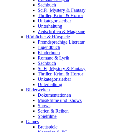
Sachbuch
SciFi, Mystery & Fantasy
Thriller, Krimi & Horror
Unkategorisierbar
Unterhaltung
Zeitschriften & Magazine
Hörbücher & Hörspiele
Fremdsprachige Literatur
Jugendbuch
Kinderbuch
Romane & Lyrik
Sachbuch
SciFi, Mystery & Fantasy
Thriller, Krimi & Horror
Unkategorisierbar
Unterhaltung
Bilderwelten
Dokumentationen
Musikfilme und -shows
Shows
Serien & Reihen
Spielfilme
Games
Brettspiele