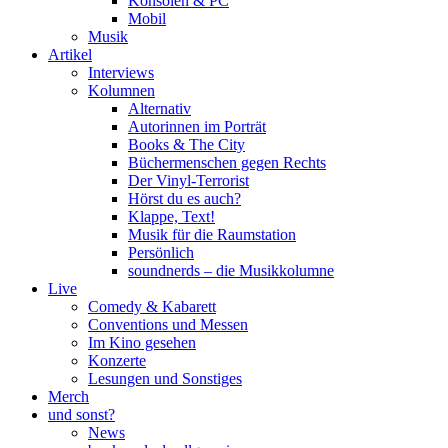
Konsolen & PC
Mobil
Musik
Artikel
Interviews
Kolumnen
Alternativ
Autorinnen im Porträt
Books & The City
Büchermenschen gegen Rechts
Der Vinyl-Terrorist
Hörst du es auch?
Klappe, Text!
Musik für die Raumstation
Persönlich
soundnerds – die Musikkolumne
Live
Comedy & Kabarett
Conventions und Messen
Im Kino gesehen
Konzerte
Lesungen und Sonstiges
Merch
und sonst?
News