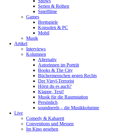
Shows
Serien & Reihen
Spielfilme
Games
Brettspiele
Konsolen & PC
Mobil
Musik
Artikel
Interviews
Kolumnen
Alternativ
Autorinnen im Porträt
Books & The City
Büchermenschen gegen Rechts
Der Vinyl-Terrorist
Hörst du es auch?
Klappe, Text!
Musik für die Raumstation
Persönlich
soundnerds – die Musikkolumne
Live
Comedy & Kabarett
Conventions und Messen
Im Kino gesehen