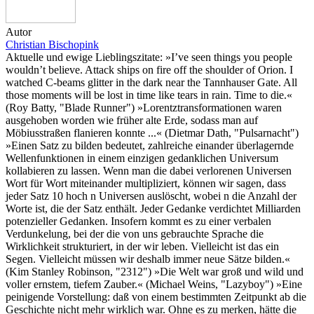
Autor
Christian Bischopink
Aktuelle und ewige Lieblingszitate: »I’ve seen things you people
wouldn’t believe. Attack ships on fire off the shoulder of Orion. I
watched C-beams glitter in the dark near the Tannhauser Gate. All
those moments will be lost in time like tears in rain. Time to die.«
(Roy Batty, "Blade Runner") »Lorentztransformationen waren
ausgehoben worden wie früher alte Erde, sodass man auf
Möbiusstraßen flanieren konnte ...« (Dietmar Dath, "Pulsarnacht")
»Einen Satz zu bilden bedeutet, zahlreiche einander überlagernde
Wellenfunktionen in einem einzigen gedanklichen Universum
kollabieren zu lassen. Wenn man die dabei verlorenen Universen
Wort für Wort miteinander multipliziert, können wir sagen, dass
jeder Satz 10 hoch n Universen auslöscht, wobei n die Anzahl der
Worte ist, die der Satz enthält. Jeder Gedanke verdichtet Milliarden
potenzieller Gedanken. Insofern kommt es zu einer verbalen
Verdunkelung, bei der die von uns gebrauchte Sprache die
Wirklichkeit strukturiert, in der wir leben. Vielleicht ist das ein
Segen. Vielleicht müssen wir deshalb immer neue Sätze bilden.«
(Kim Stanley Robinson, "2312") »Die Welt war groß und wild und
voller ernstem, tiefem Zauber.« (Michael Weins, "Lazyboy") »Eine
peinigende Vorstellung: daß von einem bestimmten Zeitpunkt ab die
Geschichte nicht mehr wirklich war. Ohne es zu merken, hätte die