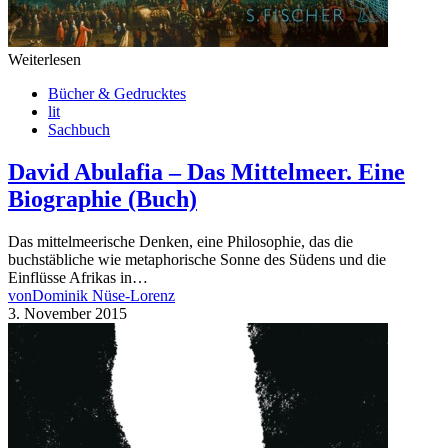
Weiterlesen
Bücher & Gedrucktes
lit
Sachbuch
David Abulafia – Das Mittelmeer. Eine
Biographie (Buch)
Das mittelmeerische Denken, eine Philosophie, das die
buchstäbliche wie metaphorische Sonne des Südens und die
Einflüsse Afrikas in…
von
Dominik Nüse-Lorenz
3. November 2015