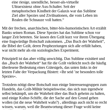
eine riesige, unendliche, besser-als-virtuelle
Ultraexistenz ohne Aus-Schalter. Seit der
metaphorischen Kindheit der Galaxis war das Sublime
Ziel aller Spezies und Zivilisationen, die vom Leben im
Realen die Schnauze voll hatten.“
Mit der frechen, anarchischen, bitter-bös-humoristischen Art erzählt
Banks seinen Roman. Diese Spezies hat das Sublime schon vor
langer Zeit betreten. Sie lassen den Gzilt kurz vor ihrem Übergang
eine fragwürdige Botschaft zukommen. „Das Buch der Wahrheit“,
die Bibel der Gzilt, deren Prophezeiungen sich alle erfüllt haben,
war nicht mehr als ein soziologisches Experiment.
Prinzipiell ist das aber völlig unwichtig. Das Sublime exisitiert und
das „Buch der Wahrheit“ hat für die Gzilt vielleicht noch die häufig
überlesene Bedeutung eines Gütesigels, das unten links in der
letzten Falte der Verpackung flüstert: »Ihr seid ’ne besonders tolle
Spezies«.
Trotzdem nötigt diese Botschaft nun einige Interessensgruppen zum
Handeln, das Gzilt-Militär beispielsweise, das sich nun irgendwie
selbst bekämpft, um die Wahrheit über das Buch geheim zu halten,
und einige Kultur-Schiffe, die der Sache auf den Grund gehen
wollen (ist die neue Wahrheit wahr?) , allerdings auch nicht so recht
wissen, warum, weil die Beantwortung dieser Frage wohl keine