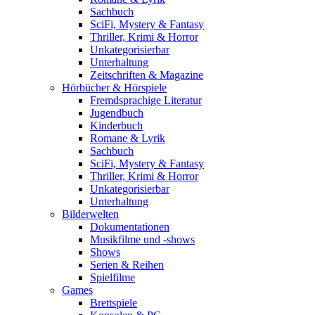
Sachbuch
SciFi, Mystery & Fantasy
Thriller, Krimi & Horror
Unkategorisierbar
Unterhaltung
Zeitschriften & Magazine
Hörbücher & Hörspiele
Fremdsprachige Literatur
Jugendbuch
Kinderbuch
Romane & Lyrik
Sachbuch
SciFi, Mystery & Fantasy
Thriller, Krimi & Horror
Unkategorisierbar
Unterhaltung
Bilderwelten
Dokumentationen
Musikfilme und -shows
Shows
Serien & Reihen
Spielfilme
Games
Brettspiele