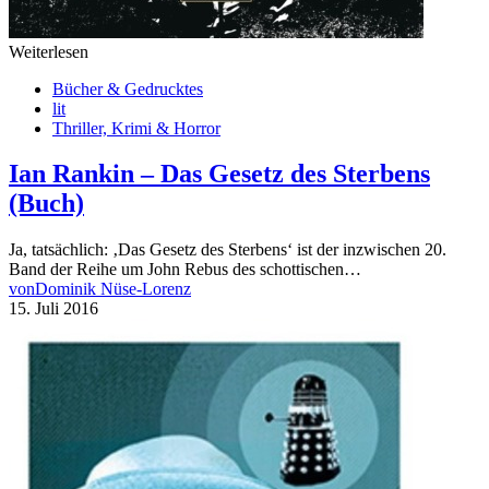
Weiterlesen
Bücher & Gedrucktes
lit
Thriller, Krimi & Horror
Ian Rankin – Das Gesetz des Sterbens
(Buch)
Ja, tatsächlich: ‚Das Gesetz des Sterbens‘ ist der inzwischen 20.
Band der Reihe um John Rebus des schottischen…
von
Dominik Nüse-Lorenz
15. Juli 2016