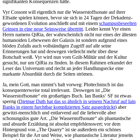
signifikanten Konsequenzen hätte.
Vyr Cossont will eigentlich nur die Wasserstoffsonate auf ihrer
Elfsaite spielen können, bevor sie sich in 24 Tagen der Dekadenz-
gewordenen Evolution anschließt und mit einem
schampusbeseelten
Grinsen in eine neue Seinsweise übertritt
. Leider kennt Vyr einen
Herrn namens QiRia, der wahrscheinlich nicht nur eines der ältesten
humanoiden Lebewesen der Galaxis ist sondern aufgrund eines
blöden Zufalls auch vollständigen Zugriff auf alle seine
Erinnerungen hat und deswegen vielleicht mehr über diese
Botschaft weiß. Vyr wird nun vom Gzilt-Militär und der Kultur
gesucht, nur um QiRia zu finden. In diesem Rahmen erkundet der
Leser das Universum und riecht an jeder Handlungsecke eine
markante Absurdität durch die Seiten strömen.
Ja, mein Gott, man nimmt’s halt vorweg: Plottechnisch ist das
konsequenterweise total irrelevant. Deswegen ist „Die
Wasserstoffsonate“ ein großartiges Buch. Ian Banks‘ SF ist etwas
sperrig (
Dietmar Dath hat das so ähnlich in seinem Nachruf auf Iain
Banks in einem furchtbar komplizierten Satz ausgedrückt
) aber
gewitzt-menschlich und entlarvend auf die liebevolle aber
schonungslos gute Art. „Die Wasserstoffsonate“ als phantastische
und absurde Erzählung ist absolut empfehlenswert; vor dem
Hintergrund von „The Quarry“ ist sie außerdem ein schönes
Beispiel für die Art und Weise, wie phantastische Literatur jenseits