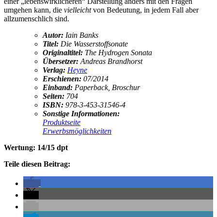
einer „lebenswirklicheren“ Darstellung anders mit den Fragen
umgehen kann, die
vielleicht
von Bedeutung, in jedem Fall aber
allzumenschlich sind.
Autor:
Iain Banks
Titel:
Die Wasserstoffsonate
Originaltitel:
The Hydrogen Sonata
Übersetzer:
Andreas Brandhorst
Verlag:
Heyne
Erschienen:
07/2014
Einband:
Paperback, Broschur
Seiten:
704
ISBN:
978-3-453-31546-4
Sonstige Informationen:
Produktseite
Erwerbsmöglichkeiten
Wertung: 14/15 dpt
Teile diesen Beitrag: