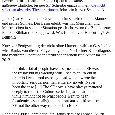
Bereich. Um sich auf die Space Opera und Banks‘
außergewöhnliche, bissige SF-Schreibe einzustimmen,
die nicht
selten an absurdes Theater erinnert
, lohnt ein kurzer Seitenblick.
„The Quarry“ erzählt die Geschichte eines krebskranken Mannes
und seines Sohnes. Der Leser erlebt, was mit Menschen und
Mitmenschen in so einer Situation geschieht, wenn die Zeit bis zum
Ende abzählbar und knapp wird. Was ist noch von Bedeutung? Was
Bullshit?
Kurz vor Fertigstellung der nicht ohne Humor erzählten Geschichte
wird Banks von diesen Fragen eingeholt. Nach einer Krebsdiagnose
und mehreren Operationen verstirbt der schottische Autor im Juni
2013.
»I think a lot of people have assumed that the SF was
the trashy but high-selling stuff I had to churn out in
order to keep a roof over my head while I wrote the
important, serious, non-genre literary novels. Never
been the case […] The SF novels have always mattered
deeply to me – the Culture series in particular – and
while it might not be what people want to hear
(academics especially), the mainstream subsidised the
SF, not the other way round.« Iain Banks
Ende der 1980er Jahre hatte Iain Banks damit begonnen, SF zu