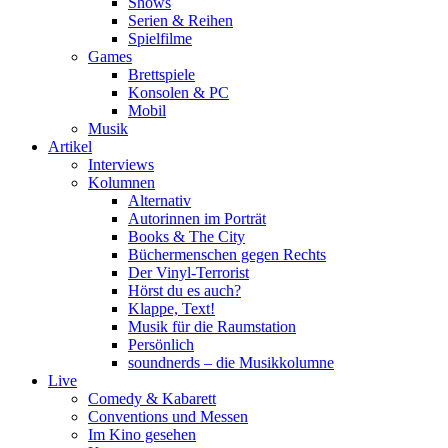
Shows
Serien & Reihen
Spielfilme
Games
Brettspiele
Konsolen & PC
Mobil
Musik
Artikel
Interviews
Kolumnen
Alternativ
Autorinnen im Porträt
Books & The City
Büchermenschen gegen Rechts
Der Vinyl-Terrorist
Hörst du es auch?
Klappe, Text!
Musik für die Raumstation
Persönlich
soundnerds – die Musikkolumne
Live
Comedy & Kabarett
Conventions und Messen
Im Kino gesehen