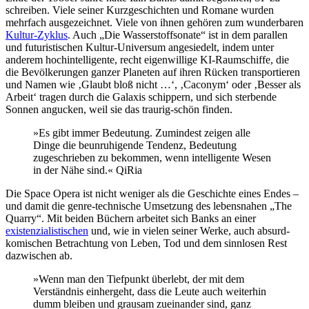
schreiben. Viele seiner Kurzgeschichten und Romane wurden
mehrfach ausgezeichnet. Viele von ihnen gehören zum wunderbaren
Kultur-Zyklus
. Auch „Die Wasserstoffsonate“ ist in dem parallen
und futuristischen Kultur-Universum angesiedelt, indem unter
anderem hochintelligente, recht eigenwillige KI-Raumschiffe, die
die Bevölkerungen ganzer Planeten auf ihren Rücken transportieren
und Namen wie ‚Glaubt bloß nicht …‘, ‚Caconym‘ oder ‚Besser als
Arbeit‘ tragen durch die Galaxis schippern, und sich sterbende
Sonnen angucken, weil sie das traurig-schön finden.
»Es gibt immer Bedeutung. Zumindest zeigen alle
Dinge die beunruhigende Tendenz, Bedeutung
zugeschrieben zu bekommen, wenn intelligente Wesen
in der Nähe sind.« QiRia
Die Space Opera ist nicht weniger als die Geschichte eines Endes –
und damit die genre-technische Umsetzung des lebensnahen „The
Quarry“. Mit beiden Büchern arbeitet sich Banks an einer
existenzialistischen
und, wie in vielen seiner Werke, auch absurd-
komischen Betrachtung von Leben, Tod und dem sinnlosen Rest
dazwischen ab.
»Wenn man den Tiefpunkt überlebt, der mit dem
Verständnis einhergeht, dass die Leute auch weiterhin
dumm bleiben und grausam zueinander sind, ganz