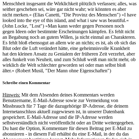
Menschheit insgesamt die Wirklichkeit plötzlich verlassen; alles, was
seither geschehen sei, wäre gar nicht wahr; wir könnten es aber
nicht merken.« (Elias Canetti, "Die Provinz des Menschen") »I have
looked into the eye of this island, and what i saw was beautiful.«
(John Locke, "Lost") »Man kann weder gegen Personen noch
gegen Ideen oder bestimmte Erscheinungen kämpfen. Es fehlt nicht
an Begabung noch an gutem Willen, ja nicht einmal an Charakteren.
Es fehlt bloß ebensogut an allem wie an nichts; es ist, als ob sich das
Blut oder die Luft verändert hätte, eine geheimnisvolle Krankheit
hat den kleinen Ansatz zu Genialem der früheren Zeit verzehrt, aber
alles funkelt von Neuheit, und zum Schluß weiß man nicht mehr, ob
wirklich die Welt schlechter geworden sei oder man selbst bloß
älter.« (Robert Musil, "Der Mann ohne Eigenschaften")
Schreibe einen Kommentar
Hinweis:
Mit dem Absenden deines Kommentars werden
Benutzername, E-Mail-Adresse sowie zur Vermeidung von
Missbrauch für 7 Tage die dazugehörige IP-Adresse, die deinem
Internetanschluss aktuell zugewiesen ist, in unserer Datenbank
gespeichert. E-Mail-Adresse und die IP-Adresse werden
selbstverständlich nicht veröffentlicht oder an Dritte weitergegeben.
Du hast die Option, Kommentare für diesen Beitrag per E-Mail zu
abonnieren - in diesem Fall erhältst du eine E-Mail, in der du das