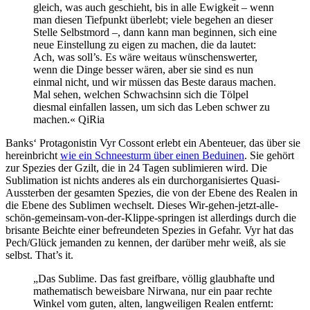
gleich, was auch geschieht, bis in alle Ewigkeit – wenn
man diesen Tiefpunkt überlebt; viele begehen an dieser
Stelle Selbstmord –, dann kann man beginnen, sich eine
neue Einstellung zu eigen zu machen, die da lautet:
Ach, was soll’s. Es wäre weitaus wünschenswerter,
wenn die Dinge besser wären, aber sie sind es nun
einmal nicht, und wir müssen das Beste daraus machen.
Mal sehen, welchen Schwachsinn sich die Tölpel
diesmal einfallen lassen, um sich das Leben schwer zu
machen.« QiRia
Banks‘ Protagonistin Vyr Cossont erlebt ein Abenteuer, das über sie
hereinbricht
wie ein Schneesturm über einen Beduinen
. Sie gehört
zur Spezies der Gzilt, die in 24 Tagen sublimieren wird. Die
Sublimation ist nichts anderes als ein durchorganisiertes Quasi-
Aussterben der gesamten Spezies, die von der Ebene des Realen in
die Ebene des Sublimen wechselt. Dieses Wir-gehen-jetzt-alle-
schön-gemeinsam-von-der-Klippe-springen ist allerdings durch die
brisante Beichte einer befreundeten Spezies in Gefahr. Vyr hat das
Pech/Glück jemanden zu kennen, der darüber mehr weiß, als sie
selbst. That’s it.
„Das Sublime. Das fast greifbare, völlig glaubhafte und
mathematisch beweisbare Nirwana, nur ein paar rechte
Winkel vom guten, alten, langweiligen Realen entfernt: