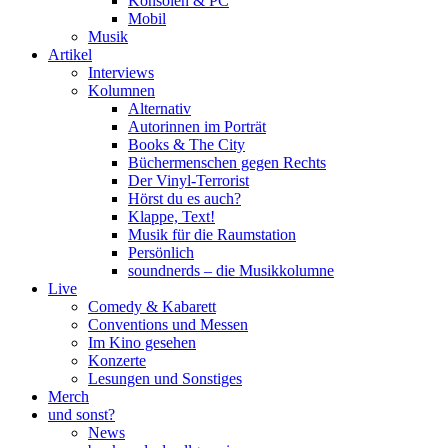
Konsolen & PC
Mobil
Musik
Artikel
Interviews
Kolumnen
Alternativ
Autorinnen im Porträt
Books & The City
Büchermenschen gegen Rechts
Der Vinyl-Terrorist
Hörst du es auch?
Klappe, Text!
Musik für die Raumstation
Persönlich
soundnerds – die Musikkolumne
Live
Comedy & Kabarett
Conventions und Messen
Im Kino gesehen
Konzerte
Lesungen und Sonstiges
Merch
und sonst?
News