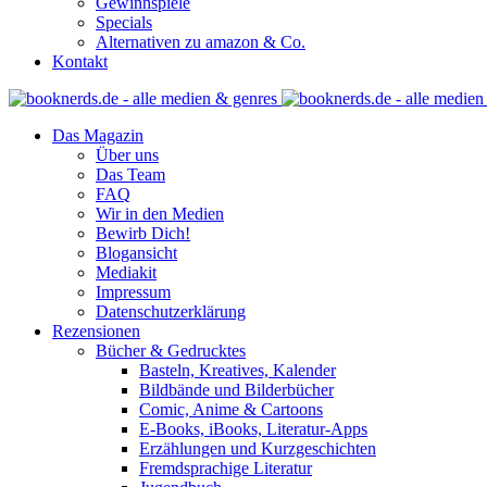
Gewinnspiele
Specials
Alternativen zu amazon & Co.
Kontakt
Das Magazin
Über uns
Das Team
FAQ
Wir in den Medien
Bewirb Dich!
Blogansicht
Mediakit
Impressum
Datenschutzerklärung
Rezensionen
Bücher & Gedrucktes
Basteln, Kreatives, Kalender
Bildbände und Bilderbücher
Comic, Anime & Cartoons
E-Books, iBooks, Literatur-Apps
Erzählungen und Kurzgeschichten
Fremdsprachige Literatur