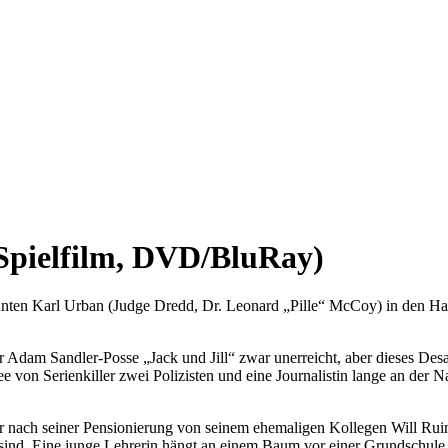
Spielfilm, DVD/BluRay)
nten Karl Urban (Judge Dredd, Dr. Leonard „Pille“ McCoy) in den Haupt
er Adam Sandler-Posse „Jack und Jill“ zwar unerreicht, aber dieses Des
 von Serienkiller zwei Polizisten und eine Journalistin lange an der Na
r nach seiner Pensionierung von seinem ehemaligen Kollegen Will Ruine
nd. Eine junge Lehrerin hängt an einem Baum vor einer Grundschule, 