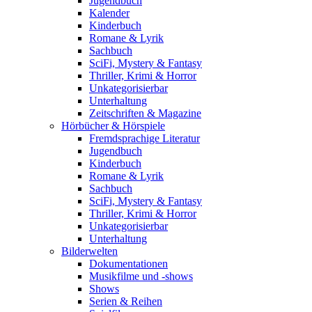
Jugendbuch
Kalender
Kinderbuch
Romane & Lyrik
Sachbuch
SciFi, Mystery & Fantasy
Thriller, Krimi & Horror
Unkategorisierbar
Unterhaltung
Zeitschriften & Magazine
Hörbücher & Hörspiele
Fremdsprachige Literatur
Jugendbuch
Kinderbuch
Romane & Lyrik
Sachbuch
SciFi, Mystery & Fantasy
Thriller, Krimi & Horror
Unkategorisierbar
Unterhaltung
Bilderwelten
Dokumentationen
Musikfilme und -shows
Shows
Serien & Reihen