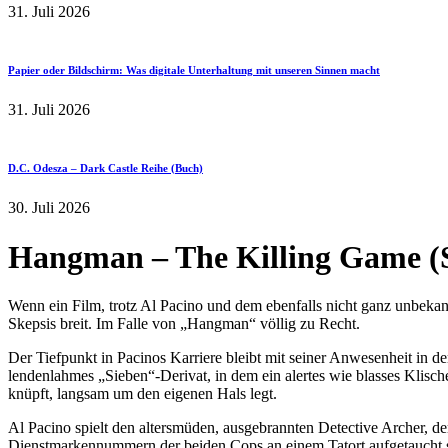
31. Juli 2026
Papier oder Bildschirm: Was digitale Unterhaltung mit unseren Sinnen macht
31. Juli 2026
D.C. Odesza – Dark Castle Reihe (Buch)
30. Juli 2026
Hangman – The Killing Game (
Wenn ein Film, trotz Al Pacino und dem ebenfalls nicht ganz unbekan
Skepsis breit. Im Falle von „Hangman“ völlig zu Recht.
Der Tiefpunkt in Pacinos Karriere bleibt mit seiner Anwesenheit in d
lendenlahmes „Sieben“-Derivat, in dem ein alertes wie blasses Klischee
knüpft, langsam um den eigenen Hals legt.
Al Pacino spielt den altersmüden, ausgebrannten Detective Archer, de
Dienstmarkennummern der beiden Cops an einem Tatort aufgetaucht si