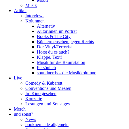
Mobil
Musik
Artikel
Interviews
Kolumnen
Alternativ
Autorinnen im Porträt
Books & The City
Büchermenschen gegen Rechts
Der Vinyl-Terrorist
Hörst du es auch?
Klappe, Text!
Musik für die Raumstation
Persönlich
soundnerds – die Musikkolumne
Live
Comedy & Kabarett
Conventions und Messen
Im Kino gesehen
Konzerte
Lesungen und Sonstiges
Merch
und sonst?
News
booknerds.de allgemein