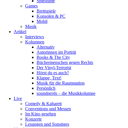
Spielfilme
Games
Brettspiele
Konsolen & PC
Mobil
Musik
Artikel
Interviews
Kolumnen
Alternativ
Autorinnen im Porträt
Books & The City
Büchermenschen gegen Rechts
Der Vinyl-Terrorist
Hörst du es auch?
Klappe, Text!
Musik für die Raumstation
Persönlich
soundnerds – die Musikkolumne
Live
Comedy & Kabarett
Conventions und Messen
Im Kino gesehen
Konzerte
Lesungen und Sonstiges