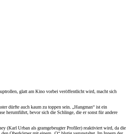
rollen, glatt am Kino vorbei veröffentlicht wird, macht sich
aster dürfte auch kaum zu toppen sein. „Hangman“ ist ein
se herumführt, bevor sich die Schlinge, die er sonst für andere
y (Karl Urban als gramgebeugter Profiler) reaktiviert wird, da die
den Oberkörper mit einem „O“ blutig verunstaltet. Im Innern der