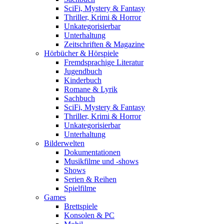
SciFi, Mystery & Fantasy
Thriller, Krimi & Horror
Unkategorisierbar
Unterhaltung
Zeitschriften & Magazine
Hörbücher & Hörspiele
Fremdsprachige Literatur
Jugendbuch
Kinderbuch
Romane & Lyrik
Sachbuch
SciFi, Mystery & Fantasy
Thriller, Krimi & Horror
Unkategorisierbar
Unterhaltung
Bilderwelten
Dokumentationen
Musikfilme und -shows
Shows
Serien & Reihen
Spielfilme
Games
Brettspiele
Konsolen & PC