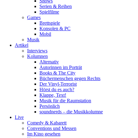
Shows
Serien & Reihen
Spielfilme
Games
Brettspiele
Konsolen & PC
Mobil
Musik
Artikel
Interviews
Kolumnen
Alternativ
Autorinnen im Porträt
Books & The City
Büchermenschen gegen Rechts
Der Vinyl-Terrorist
Hörst du es auch?
Klappe, Text!
Musik für die Raumstation
Persönlich
soundnerds – die Musikkolumne
Live
Comedy & Kabarett
Conventions und Messen
Im Kino gesehen