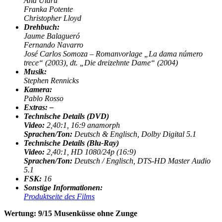
Ana Ularu
Franka Potente
Christopher Lloyd
Drehbuch:
Jaume Balagueró
Fernando Navarro
José Carlos Somoza – Romanvorlage „
La dama número
trece“
(2003), dt. „Die dreizehnte Dame“ (2004)
Musik:
Stephen Rennicks
Kamera:
Pablo Rosso
Extras: –
Technische Details (DVD)
Video:
2
,40:1, 16:9 anamorph
Sprachen/Ton
:
Deutsch & Englisch, Dolby Digital 5.1
Technische Details (Blu-Ray)
Video:
2,40:1,
HD 1080/24p (16:9)
Sprachen/Ton
:
Deutsch / Englisch, DTS-HD Master Audio
5.1
FSK:
16
Sonstige Informationen:
Produktseite des Films
Wertung: 9/15 Musenküsse ohne Zunge