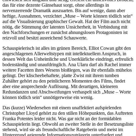
das für eine dezente Gänsehaut sorgt, ohne allerdings in
nervenzerrende Dramatik auszuarten. Bis auf wenige, dann aber
heftige, Ausnahmen, verzichtet „Muse – Worte können tödlich sein“
auf die Visualisierung graphischer Gewalt. Hat der Film auch nicht
nötig, die Stimmung der latenten Unsicherheit, in Verbindung mit
den Nachforschungen er zunächst ahnungslosen Protagonisten ist
reizvoll und besitzt ausreichend Schauwerte.
Schauspielerisch ist alles im grünen Bereich, Elliot Cowan gibt den
angeschlagenen Allerweltstypen mit intellektuellem Anspruch, in
dessen Welt das Unheimliche und Unerklärliche eindringt, erfreulich
bodenständig und unaufdringlich. Ana Ularu darf als Rachel immer
weitere Facetten ihres Wesens bloßlegen, was ihr ebenfalls mühelos
gelingt. Der klischeebehaftete, platte Zwist mit ihrem tumben
Zuhälter gehört zu den peinlicheren Momenten des Films, findet
aber eine ansprechende Auflösung. Mit derartigen, kleineren
Redundanzen und Abschweifungen verhaspelt sich „Muse – Worte
können tödlich sein“ unnötigerweise ein wenig.
Das (kurze) Wiedersehen mit einem unaffektiert aufspielenden
Christopher Lloyd gehört zu den stillen Höhepunkten, das Auftreten
Franka Potentes leider nicht. Was gar nicht an der formidablen
Schauspielerin liegt. Obwohl an zweiter Stelle in der Besetzungsliste
stehend, wird sie als freundschaftliche Ratgeberin und meist im
Hintergrund agierende Informationszuträgerin unterfordert und