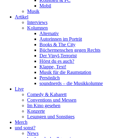
Konsolen & PC
Mobil
Musik
Artikel
Interviews
Kolumnen
Alternativ
Autorinnen im Porträt
Books & The City
Büchermenschen gegen Rechts
Der Vinyl-Terrorist
Hörst du es auch?
Klappe, Text!
Musik für die Raumstation
Persönlich
soundnerds – die Musikkolumne
Live
Comedy & Kabarett
Conventions und Messen
Im Kino gesehen
Konzerte
Lesungen und Sonstiges
Merch
und sonst?
News