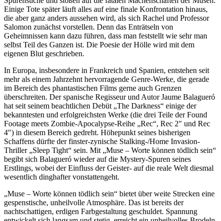
Spurensuche und stoßen auf die fatalen Machenschaften der Musen.
Einige Tote später läuft alles auf eine finale Konfrontation hinaus,
die aber ganz anders aussehen wird, als sich Rachel und Professor
Salomon zunächst vorstellen. Denn das Enträtseln von
Geheimnissen kann dazu führen, dass man feststellt wie sehr man
selbst Teil des Ganzen ist. Die Poesie der Hölle wird mit dem
eigenen Blut geschrieben.
In Europa, insbesondere in Frankreich und Spanien, entstehen seit
mehr als einem Jahrzehnt hervorragende Genre-Werke, die gerade
im Bereich des phantastischen Films gerne auch Grenzen
überschreiten. Der spanische Regisseur und Autor Jaume Balagueró
hat seit seinem beachtlichen Debüt „The Darkness“ einige der
bekanntesten und erfolgreichsten Werke (die drei Teile der Found
Footage meets Zombie-Apocalypse-Reihe „Rec“, Rec 2″ und Rec
4″) in diesem Bereich gedreht. Höhepunkt seines bisherigen
Schaffens dürfte der finster-zynische Stalking-/Home Invasion-
Thriller „Sleep Tight“ sein. Mit „Muse – Worte können tödlich sein“
begibt sich Balagueró wieder auf die Mystery-Spuren seines
Erstlings, wobei der Einfluss der Geister- auf die reale Welt diesmal
wesentlich dinghafter vonstattengeht.
„Muse – Worte können tödlich sein“ bietet über weite Strecken eine
gespenstische, unheilvolle Atmosphäre. Das ist bereits der
nachtschattigen, erdigen Farbgestaltung geschuldet. Spannung
entwickelt sich langsam und stetig, erreicht ein unheilvolles Brodeln,