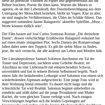
diese als poetische Visionen zu Papier und gegebenenfalls auf die
Bühne brachten. Poesie die töten kann. Warum die Musen so
agieren, ob sie ihre Lebenskraft, ihre Daseinsberechtigung aus dem
Untergang der Menschheit beziehen, bleibt im Vagen. Klar ist aber,
sie sind magische Verführerinnen, die Übles im Schilde führen. Das
suggeriert zumindest Jaume Balaguerós‘ aktueller Spielfilm „Muse –
Worte können tödlich sein“.
Der Film basiert auf José Carlos Somozas Roman „Die dreizehnte
Dame“, dessen vielschichtige Erzählweise Balagueró reduziert hat
auf einen relativ stringenten Plot. Sechs Damen der Romanvorlage
fallen dabei unter den Teppich. Es gilt die siebte Muse zu finden,
jene, die sich versteckt, die alle anderen am Leben und Morden hält.
Der Literaturprofessor Samuel Solomon durchmisst ein Tal der
Trauer und Depression, nachdem seine Geliebte Beatriz, im
Anschluss an eine Liebesnacht mit entsprechendem Schwur,
unvermittelt und fast in seinem Beisein Selbstmord begeht. Nach
einem Jahr der betäubenden Lethargie wird Salomon von einem sich
wiederholenden Alptraum aufgeschreckt. Eine junge Frau wird in
ihrer Wohnung brutal ermordet. Es dauert nicht lange und die
schreckliche Tat wird Realität. Salomon beginnt unbeholfen zu
ermitteln und stößt dabei auf die junge Prostituierte und Mutter
Rachel, die vom gleichen Traum verfolgt wird. Nach einigen
Verwicklungen begeben sich die beiden Gepeinigten auf