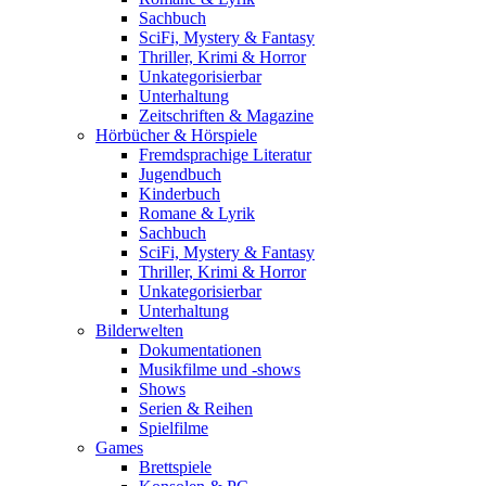
Sachbuch
SciFi, Mystery & Fantasy
Thriller, Krimi & Horror
Unkategorisierbar
Unterhaltung
Zeitschriften & Magazine
Hörbücher & Hörspiele
Fremdsprachige Literatur
Jugendbuch
Kinderbuch
Romane & Lyrik
Sachbuch
SciFi, Mystery & Fantasy
Thriller, Krimi & Horror
Unkategorisierbar
Unterhaltung
Bilderwelten
Dokumentationen
Musikfilme und -shows
Shows
Serien & Reihen
Spielfilme
Games
Brettspiele