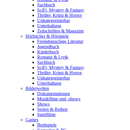
Sachbuch
SciFi, Mystery & Fantasy
Thriller, Krimi & Horror
Unkategorisierbar
Unterhaltung
Zeitschriften & Magazine
Hörbücher & Hörspiele
Fremdsprachige Literatur
Jugendbuch
Kinderbuch
Romane & Lyrik
Sachbuch
SciFi, Mystery & Fantasy
Thriller, Krimi & Horror
Unkategorisierbar
Unterhaltung
Bilderwelten
Dokumentationen
Musikfilme und -shows
Shows
Serien & Reihen
Spielfilme
Games
Brettspiele