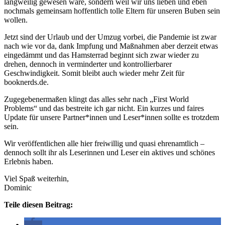
langweilig gewesen wäre, sondern weil wir uns lieben und eben
nochmals gemeinsam hoffentlich tolle Eltern für unseren Buben sein
wollen.
Jetzt sind der Urlaub und der Umzug vorbei, die Pandemie ist zwar
nach wie vor da, dank Impfung und Maßnahmen aber derzeit etwas
eingedämmt und das Hamsterrad beginnt sich zwar wieder zu
drehen, dennoch in verminderter und kontrollierbarer
Geschwindigkeit. Somit bleibt auch wieder mehr Zeit für
booknerds.de.
Zugegebenermaßen klingt das alles sehr nach „First World
Problems“ und das bestreite ich gar nicht. Ein kurzes und faires
Update für unsere Partner*innen und Leser*innen sollte es trotzdem
sein.
Wir veröffentlichen alle hier freiwillig und quasi ehrenamtlich –
dennoch sollt ihr als Leserinnen und Leser ein aktives und schönes
Erlebnis haben.
Viel Spaß weiterhin,
Dominic
Teile diesen Beitrag: