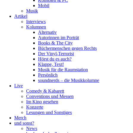
Konsolen & PC
Mobil
Musik
Artikel
Interviews
Kolumnen
Alternativ
Autorinnen im Porträt
Books & The City
Büchermenschen gegen Rechts
Der Vinyl-Terrorist
Hörst du es auch?
Klappe, Text!
Musik für die Raumstation
Persönlich
soundnerds – die Musikkolumne
Live
Comedy & Kabarett
Conventions und Messen
Im Kino gesehen
Konzerte
Lesungen und Sonstiges
Merch
und sonst?
News