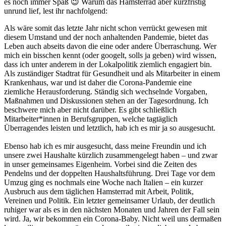
es noch immer Spaß 😉 Warum das Hamsterrad aber kurzfristig
unrund lief, lest ihr nachfolgend:
Als wäre somit das letzte Jahr nicht schon verrückt gewesen mit
diesem Umstand und der noch anhaltenden Pandemie, bietet das
Leben auch abseits davon die eine oder andere Überraschung. Wer
mich ein bisschen kennt (oder googelt, solls ja geben) wird wissen,
dass ich unter anderem in der Lokalpolitik ziemlich engagiert bin.
Als zuständiger Stadtrat für Gesundheit und als Mitarbeiter in einem
Krankenhaus, war und ist daher die Corona-Pandemie eine
ziemliche Herausforderung. Ständig sich wechselnde Vorgaben,
Maßnahmen und Diskussionen stehen an der Tagesordnung. Ich
beschwere mich aber nicht darüber. Es gibt schließlich
Mitarbeiter*innen in Berufsgruppen, welche tagtäglich
Überragendes leisten und letztlich, hab ich es mir ja so ausgesucht.
Ebenso hab ich es mir ausgesucht, dass meine Freundin und ich
unsere zwei Haushalte kürzlich zusammengelegt haben – und zwar
in unser gemeinsames Eigenheim. Vorbei sind die Zeiten des
Pendelns und der doppelten Haushaltsführung. Drei Tage vor dem
Umzug ging es nochmals eine Woche nach Italien – ein kurzer
Ausbruch aus dem täglichen Hamsterrad mit Arbeit, Politik,
Vereinen und Politik. Ein letzter gemeinsamer Urlaub, der deutlich
ruhiger war als es in den nächsten Monaten und Jahren der Fall sein
wird. Ja, wir bekommen ein Corona-Baby. Nicht weil uns dermaßen