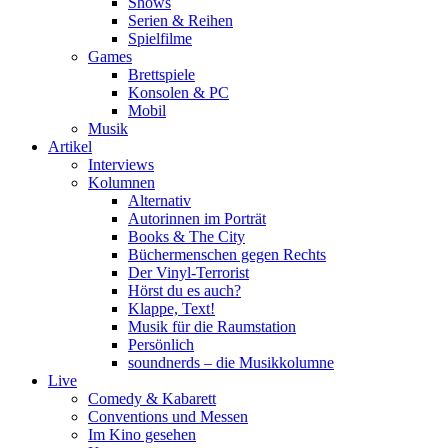
Shows
Serien & Reihen
Spielfilme
Games
Brettspiele
Konsolen & PC
Mobil
Musik
Artikel
Interviews
Kolumnen
Alternativ
Autorinnen im Porträt
Books & The City
Büchermenschen gegen Rechts
Der Vinyl-Terrorist
Hörst du es auch?
Klappe, Text!
Musik für die Raumstation
Persönlich
soundnerds – die Musikkolumne
Live
Comedy & Kabarett
Conventions und Messen
Im Kino gesehen