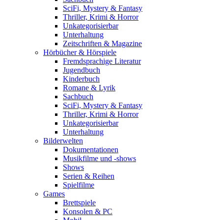
SciFi, Mystery & Fantasy
Thriller, Krimi & Horror
Unkategorisierbar
Unterhaltung
Zeitschriften & Magazine
Hörbücher & Hörspiele
Fremdsprachige Literatur
Jugendbuch
Kinderbuch
Romane & Lyrik
Sachbuch
SciFi, Mystery & Fantasy
Thriller, Krimi & Horror
Unkategorisierbar
Unterhaltung
Bilderwelten
Dokumentationen
Musikfilme und -shows
Shows
Serien & Reihen
Spielfilme
Games
Brettspiele
Konsolen & PC