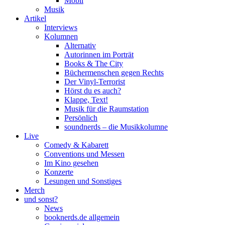
Mobil
Musik
Artikel
Interviews
Kolumnen
Alternativ
Autorinnen im Porträt
Books & The City
Büchermenschen gegen Rechts
Der Vinyl-Terrorist
Hörst du es auch?
Klappe, Text!
Musik für die Raumstation
Persönlich
soundnerds – die Musikkolumne
Live
Comedy & Kabarett
Conventions und Messen
Im Kino gesehen
Konzerte
Lesungen und Sonstiges
Merch
und sonst?
News
booknerds.de allgemein