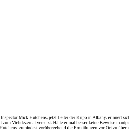
)
e Inspector Mick Hutchens, jetzt Leiter der Kripo in Albany, erinnert
 zum Viehdezernat versetzt. Hätte er mal besser keine Beweise manip
 Hutchens, zumindest vorübergehend die Ermittlungen vor Ort zu über