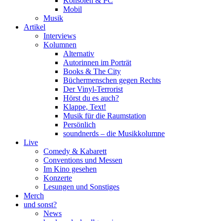
Konsolen & PC
Mobil
Musik
Artikel
Interviews
Kolumnen
Alternativ
Autorinnen im Porträt
Books & The City
Büchermenschen gegen Rechts
Der Vinyl-Terrorist
Hörst du es auch?
Klappe, Text!
Musik für die Raumstation
Persönlich
soundnerds – die Musikkolumne
Live
Comedy & Kabarett
Conventions und Messen
Im Kino gesehen
Konzerte
Lesungen und Sonstiges
Merch
und sonst?
News