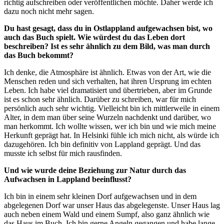
richtig aufschreiben oder veröffentlichen möchte. Daher werde ich
dazu noch nicht mehr sagen.
Du hast gesagt, dass du in Ostlappland aufgewachsen bist, wo
auch das Buch spielt. Wie würdest du das Leben dort
beschreiben? Ist es sehr ähnlich zu dem Bild, was man durch
das Buch bekommt?
Ich denke, die Atmosphäre ist ähnlich. Etwas von der Art, wie die
Menschen reden und sich verhalten, hat ihren Ursprung im echten
Leben. Ich habe viel dramatisiert und übertrieben, aber im Grunde
ist es schon sehr ähnlich. Darüber zu schreiben, war für mich
persönlich auch sehr wichtig. Vielleicht bin ich mittlerweile in einem
Alter, in dem man über seine Wurzeln nachdenkt und darüber, wo
man herkommt. Ich wollte wissen, wer ich bin und wie mich meine
Herkunft geprägt hat. In Helsinki fühle ich mich nicht, als würde ich
dazugehören. Ich bin definitiv von Lappland geprägt. Und das
musste ich selbst für mich rausfinden.
Und wie wurde deine Beziehung zur Natur durch das
Aufwachsen in Lappland beeinflusst?
Ich bin in einem sehr kleinen Dorf aufgewachsen und in dem
abgelegenen Dorf war unser Haus das abgelegenste. Unser Haus lag
auch neben einem Wald und einem Sumpf, also ganz ähnlich wie
das Haus im Buch. Ich bin gerne Angeln gegangen und habe lange