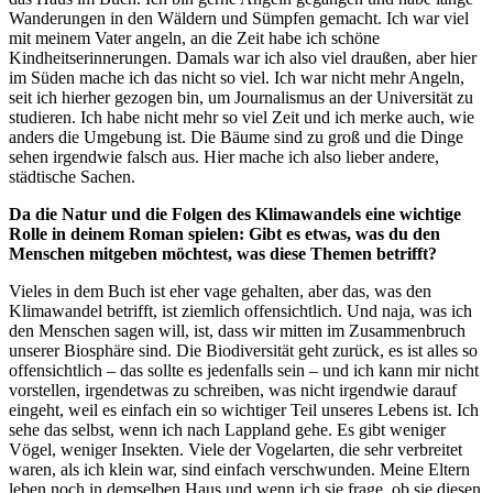
Wanderungen in den Wäldern und Sümpfen gemacht. Ich war viel
mit meinem Vater angeln, an die Zeit habe ich schöne
Kindheitserinnerungen. Damals war ich also viel draußen, aber hier
im Süden mache ich das nicht so viel. Ich war nicht mehr Angeln,
seit ich hierher gezogen bin, um Journalismus an der Universität zu
studieren. Ich habe nicht mehr so viel Zeit und ich merke auch, wie
anders die Umgebung ist. Die Bäume sind zu groß und die Dinge
sehen irgendwie falsch aus. Hier mache ich also lieber andere,
städtische Sachen.
Da die Natur und die Folgen des Klimawandels eine wichtige
Rolle in deinem Roman spielen: Gibt es etwas, was du den
Menschen mitgeben möchtest, was diese Themen betrifft?
Vieles in dem Buch ist eher vage gehalten, aber das, was den
Klimawandel betrifft, ist ziemlich offensichtlich. Und naja, was ich
den Menschen sagen will, ist, dass wir mitten im Zusammenbruch
unserer Biosphäre sind. Die Biodiversität geht zurück, es ist alles so
offensichtlich – das sollte es jedenfalls sein – und ich kann mir nicht
vorstellen, irgendetwas zu schreiben, was nicht irgendwie darauf
eingeht, weil es einfach ein so wichtiger Teil unseres Lebens ist. Ich
sehe das selbst, wenn ich nach Lappland gehe. Es gibt weniger
Vögel, weniger Insekten. Viele der Vogelarten, die sehr verbreitet
waren, als ich klein war, sind einfach verschwunden. Meine Eltern
leben noch in demselben Haus und wenn ich sie frage, ob sie diesen