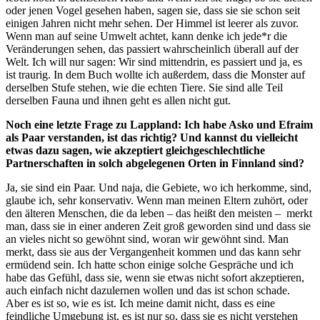
oder jenen Vogel gesehen haben, sagen sie, dass sie sie schon seit
einigen Jahren nicht mehr sehen. Der Himmel ist leerer als zuvor.
Wenn man auf seine Umwelt achtet, kann denke ich jede*r die
Veränderungen sehen, das passiert wahrscheinlich überall auf der
Welt. Ich will nur sagen: Wir sind mittendrin, es passiert und ja, es
ist traurig. In dem Buch wollte ich außerdem, dass die Monster auf
derselben Stufe stehen, wie die echten Tiere. Sie sind alle Teil
derselben Fauna und ihnen geht es allen nicht gut.
Noch eine letzte Frage zu Lappland: Ich habe Asko und Efraim
als Paar verstanden, ist das richtig? Und kannst du vielleicht
etwas dazu sagen, wie akzeptiert gleichgeschlechtliche
Partnerschaften in solch abgelegenen Orten in Finnland sind?
Ja, sie sind ein Paar. Und naja, die Gebiete, wo ich herkomme, sind,
glaube ich, sehr konservativ. Wenn man meinen Eltern zuhört, oder
den älteren Menschen, die da leben – das heißt den meisten – merkt
man, dass sie in einer anderen Zeit groß geworden sind und dass sie
an vieles nicht so gewöhnt sind, woran wir gewöhnt sind. Man
merkt, dass sie aus der Vergangenheit kommen und das kann sehr
ermüdend sein. Ich hatte schon einige solche Gespräche und ich
habe das Gefühl, dass sie, wenn sie etwas nicht sofort akzeptieren,
auch einfach nicht dazulernen wollen und das ist schon schade.
Aber es ist so, wie es ist. Ich meine damit nicht, dass es eine
feindliche Umgebung ist, es ist nur so, dass sie es nicht verstehen