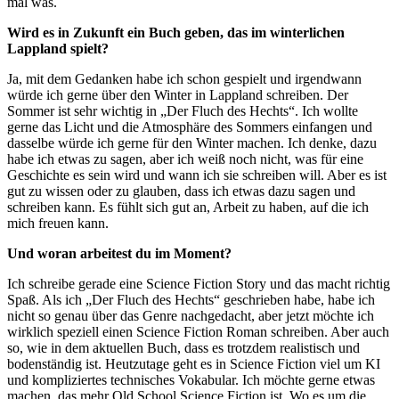
mal was.
Wird es in Zukunft ein Buch geben, das im winterlichen
Lappland spielt?
Ja, mit dem Gedanken habe ich schon gespielt und irgendwann
würde ich gerne über den Winter in Lappland schreiben. Der
Sommer ist sehr wichtig in „Der Fluch des Hechts“. Ich wollte
gerne das Licht und die Atmosphäre des Sommers einfangen und
dasselbe würde ich gerne für den Winter machen. Ich denke, dazu
habe ich etwas zu sagen, aber ich weiß noch nicht, was für eine
Geschichte es sein wird und wann ich sie schreiben will. Aber es ist
gut zu wissen oder zu glauben, dass ich etwas dazu sagen und
schreiben kann. Es fühlt sich gut an, Arbeit zu haben, auf die ich
mich freuen kann.
Und woran arbeitest du im Moment?
Ich schreibe gerade eine Science Fiction Story und das macht richtig
Spaß. Als ich „Der Fluch des Hechts“ geschrieben habe, habe ich
nicht so genau über das Genre nachgedacht, aber jetzt möchte ich
wirklich speziell einen Science Fiction Roman schreiben. Aber auch
so, wie in dem aktuellen Buch, dass es trotzdem realistisch und
bodenständig ist. Heutzutage geht es in Science Fiction viel um KI
und kompliziertes technisches Vokabular. Ich möchte gerne etwas
machen, das mehr Old School Science Fiction ist. Wo es um die