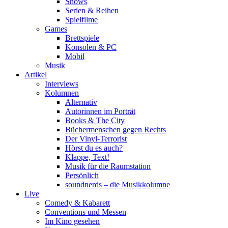
Shows
Serien & Reihen
Spielfilme
Games
Brettspiele
Konsolen & PC
Mobil
Musik
Artikel
Interviews
Kolumnen
Alternativ
Autorinnen im Porträt
Books & The City
Büchermenschen gegen Rechts
Der Vinyl-Terrorist
Hörst du es auch?
Klappe, Text!
Musik für die Raumstation
Persönlich
soundnerds – die Musikkolumne
Live
Comedy & Kabarett
Conventions und Messen
Im Kino gesehen