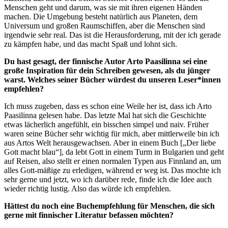
Menschen geht und darum, was sie mit ihren eigenen Händen
machen. Die Umgebung besteht natürlich aus Planeten, dem
Universum und großen Raumschiffen, aber die Menschen sind
irgendwie sehr real. Das ist die Herausforderung, mit der ich gerade
zu kämpfen habe, und das macht Spaß und lohnt sich.
Du hast gesagt, der finnische Autor Arto Paasilinna sei eine
große Inspiration für dein Schreiben gewesen, als du jünger
warst. Welches seiner Bücher würdest du unseren Leser*innen
empfehlen?
Ich muss zugeben, dass es schon eine Weile her ist, dass ich Arto
Paasilinna gelesen habe. Das letzte Mal hat sich die Geschichte
etwas lächerlich angefühlt, ein bisschen simpel und naiv. Früher
waren seine Bücher sehr wichtig für mich, aber mittlerweile bin ich
aus Artos Welt herausgewachsen. Aber in einem Buch [„Der liebe
Gott macht blau“], da lebt Gott in einem Turm in Bulgarien und geht
auf Reisen, also stellt er einen normalen Typen aus Finnland an, um
alles Gott-mäßige zu erledigen, während er weg ist. Das mochte ich
sehr gerne und jetzt, wo ich darüber rede, finde ich die Idee auch
wieder richtig lustig. Also das würde ich empfehlen.
Hättest du noch eine Buchempfehlung für Menschen, die sich
gerne mit finnischer Literatur befassen möchten?