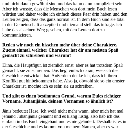
und nicht daran gewöhnt sind und das kann dann kompliziert sein.
Aber ich wusste, dass die Menschen von dort mein Buch lesen
würden und daher wollte ich einfach dieses Paar drin haben und den
Leuten zeigen, dass das ganz normal ist. In dem Buch sind sie total
in der Gemeinschaft akzeptiert und niemand stellt das infrage. Ich
habe das als einen Weg gesehen, mit den Leuten dort zu
kommunizieren.
Reden wir noch ein bisschen mehr über deine Charaktere.
Zuerst einmal, welcher Charakter hat dir am meisten Spaß
gemacht zu schreiben und warum?
Elina, die Hauptfigur, ist ziemlich ernst, aber es hat trotzdem Spaß
gemacht, sie zu schreiben. Das liegt einfach daran, wie sich die
Geschichte entwickelt hat. Außerdem denke ich, dass ich ihren
Konflikt gut hinbekommen habe. Also ja, obwohl sie so ein ernster
Charakter ist, mochte ich es sehr, sie zu schreiben.
Und gibt es einen bestimmten Grund, warum Eules richtiger
Vorname, Juhanijänis, deinem Vornamen so ähnlich ist?
Jänis bedeutet Hase. Ich weiß nicht mehr wann, aber mich hat mal
jemand Juhanijänis genannt und es klang lustig, also hab ich das
einfach in das Buch eingebaut und es nie geändert. Deshalb ist es in
der Geschichte und es kommt von meinem Namen, aber es war