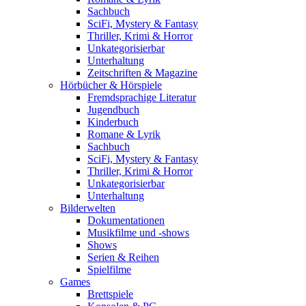
Sachbuch
SciFi, Mystery & Fantasy
Thriller, Krimi & Horror
Unkategorisierbar
Unterhaltung
Zeitschriften & Magazine
Hörbücher & Hörspiele
Fremdsprachige Literatur
Jugendbuch
Kinderbuch
Romane & Lyrik
Sachbuch
SciFi, Mystery & Fantasy
Thriller, Krimi & Horror
Unkategorisierbar
Unterhaltung
Bilderwelten
Dokumentationen
Musikfilme und -shows
Shows
Serien & Reihen
Spielfilme
Games
Brettspiele