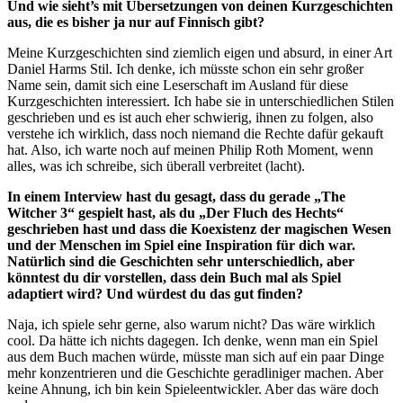
Und wie sieht’s mit Übersetzungen von deinen Kurzgeschichten
aus, die es bisher ja nur auf Finnisch gibt?
Meine Kurzgeschichten sind ziemlich eigen und absurd, in einer Art
Daniel Harms Stil. Ich denke, ich müsste schon ein sehr großer
Name sein, damit sich eine Leserschaft im Ausland für diese
Kurzgeschichten interessiert. Ich habe sie in unterschiedlichen Stilen
geschrieben und es ist auch eher schwierig, ihnen zu folgen, also
verstehe ich wirklich, dass noch niemand die Rechte dafür gekauft
hat. Also, ich warte noch auf meinen Philip Roth Moment, wenn
alles, was ich schreibe, sich überall verbreitet (lacht).
In einem Interview hast du gesagt, dass du gerade „The
Witcher 3“ gespielt hast, als du „Der Fluch des Hechts“
geschrieben hast und dass die Koexistenz der magischen Wesen
und der Menschen im Spiel eine Inspiration für dich war.
Natürlich sind die Geschichten sehr unterschiedlich, aber
könntest du dir vorstellen, dass dein Buch mal als Spiel
adaptiert wird? Und würdest du das gut finden?
Naja, ich spiele sehr gerne, also warum nicht? Das wäre wirklich
cool. Da hätte ich nichts dagegen. Ich denke, wenn man ein Spiel
aus dem Buch machen würde, müsste man sich auf ein paar Dinge
mehr konzentrieren und die Geschichte geradliniger machen. Aber
keine Ahnung, ich bin kein Spieleentwickler. Aber das wäre doch