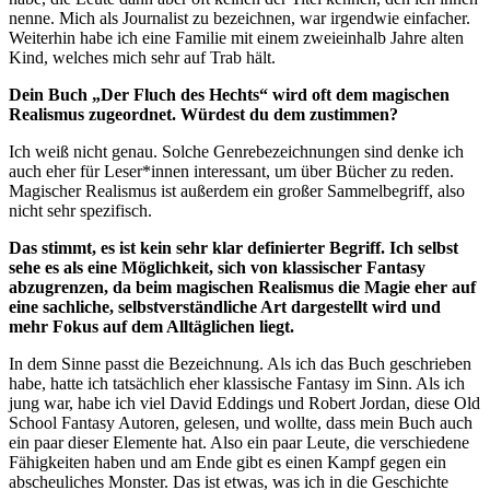
nenne. Mich als Journalist zu bezeichnen, war irgendwie einfacher.
Weiterhin habe ich eine Familie mit einem zweieinhalb Jahre alten
Kind, welches mich sehr auf Trab hält.
Dein Buch „Der Fluch des Hechts“ wird oft dem magischen
Realismus zugeordnet. Würdest du dem zustimmen?
Ich weiß nicht genau. Solche Genrebezeichnungen sind denke ich
auch eher für Leser*innen interessant, um über Bücher zu reden.
Magischer Realismus ist außerdem ein großer Sammelbegriff, also
nicht sehr spezifisch.
Das stimmt, es ist kein sehr klar definierter Begriff. Ich selbst
sehe es als eine Möglichkeit, sich von klassischer Fantasy
abzugrenzen, da beim magischen Realismus die Magie eher auf
eine sachliche, selbstverständliche Art dargestellt wird und
mehr Fokus auf dem Alltäglichen liegt.
In dem Sinne passt die Bezeichnung. Als ich das Buch geschrieben
habe, hatte ich tatsächlich eher klassische Fantasy im Sinn. Als ich
jung war, habe ich viel David Eddings und Robert Jordan, diese Old
School Fantasy Autoren, gelesen, und wollte, dass mein Buch auch
ein paar dieser Elemente hat. Also ein paar Leute, die verschiedene
Fähigkeiten haben und am Ende gibt es einen Kampf gegen ein
abscheuliches Monster. Das ist etwas, was ich in die Geschichte