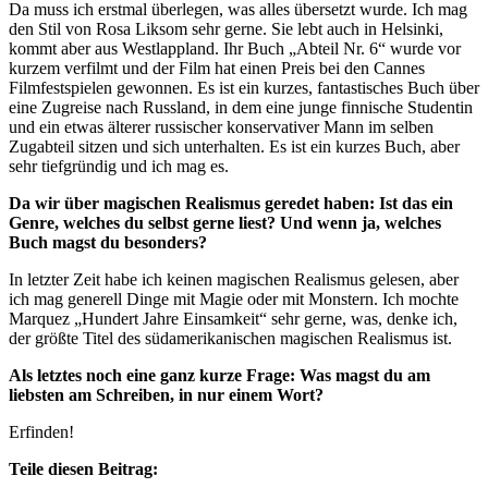
Da muss ich erstmal überlegen, was alles übersetzt wurde. Ich mag
den Stil von Rosa Liksom sehr gerne. Sie lebt auch in Helsinki,
kommt aber aus Westlappland. Ihr Buch „Abteil Nr. 6“ wurde vor
kurzem verfilmt und der Film hat einen Preis bei den Cannes
Filmfestspielen gewonnen. Es ist ein kurzes, fantastisches Buch über
eine Zugreise nach Russland, in dem eine junge finnische Studentin
und ein etwas älterer russischer konservativer Mann im selben
Zugabteil sitzen und sich unterhalten. Es ist ein kurzes Buch, aber
sehr tiefgründig und ich mag es.
Da wir über magischen Realismus geredet haben: Ist das ein
Genre, welches du selbst gerne liest? Und wenn ja, welches
Buch magst du besonders?
In letzter Zeit habe ich keinen magischen Realismus gelesen, aber
ich mag generell Dinge mit Magie oder mit Monstern. Ich mochte
Marquez „Hundert Jahre Einsamkeit“ sehr gerne, was, denke ich,
der größte Titel des südamerikanischen magischen Realismus ist.
Als letztes noch eine ganz kurze Frage: Was magst du am
liebsten am Schreiben, in nur einem Wort?
Erfinden!
Teile diesen Beitrag: