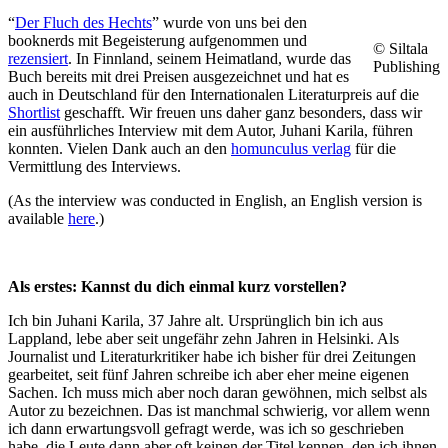
“
Der Fluch des Hechts
” wurde von uns bei den
booknerds mit Begeisterung aufgenommen und
© Siltala
rezensiert
. In Finnland, seinem Heimatland, wurde das
Publishing
Buch bereits mit drei Preisen ausgezeichnet und hat es
auch in Deutschland für den Internationalen Literaturpreis auf die
Shortlist
geschafft. Wir freuen uns daher ganz besonders, dass wir
ein ausführliches Interview mit dem Autor, Juhani Karila, führen
konnten. Vielen Dank auch an den
homunculus verlag
für die
Vermittlung des Interviews.
(As the interview was conducted in English, an English version is
available
here
.)
Als erstes: Kannst du dich einmal kurz vorstellen?
Ich bin Juhani Karila, 37 Jahre alt. Ursprünglich bin ich aus
Lappland, lebe aber seit ungefähr zehn Jahren in Helsinki. Als
Journalist und Literaturkritiker habe ich bisher für drei Zeitungen
gearbeitet, seit fünf Jahren schreibe ich aber eher meine eigenen
Sachen. Ich muss mich aber noch daran gewöhnen, mich selbst als
Autor zu bezeichnen. Das ist manchmal schwierig, vor allem wenn
ich dann erwartungsvoll gefragt werde, was ich so geschrieben
habe, die Leute dann aber oft keinen der Titel kennen, den ich ihnen