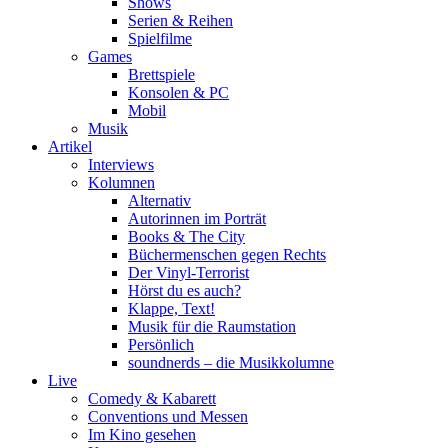
Shows
Serien & Reihen
Spielfilme
Games
Brettspiele
Konsolen & PC
Mobil
Musik
Artikel
Interviews
Kolumnen
Alternativ
Autorinnen im Porträt
Books & The City
Büchermenschen gegen Rechts
Der Vinyl-Terrorist
Hörst du es auch?
Klappe, Text!
Musik für die Raumstation
Persönlich
soundnerds – die Musikkolumne
Live
Comedy & Kabarett
Conventions und Messen
Im Kino gesehen