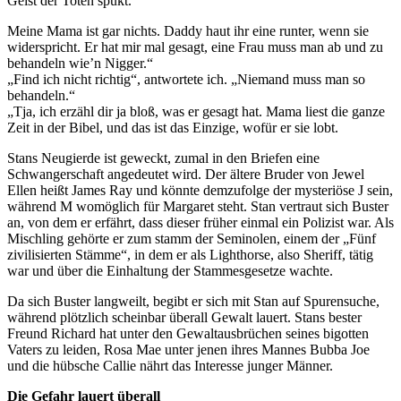
Geist der Toten spukt.
Meine Mama ist gar nichts. Daddy haut ihr eine runter, wenn sie
widerspricht. Er hat mir mal gesagt, eine Frau muss man ab und zu
behandeln wie’n Nigger.“
„Find ich nicht richtig“, antwortete ich. „Niemand muss man so
behandeln.“
„Tja, ich erzähl dir ja bloß, was er gesagt hat. Mama liest die ganze
Zeit in der Bibel, und das ist das Einzige, wofür er sie lobt.
Stans Neugierde ist geweckt, zumal in den Briefen eine
Schwangerschaft angedeutet wird. Der ältere Bruder von Jewel
Ellen heißt James Ray und könnte demzufolge der mysteriöse J sein,
während M womöglich für Margaret steht. Stan vertraut sich Buster
an, von dem er erfährt, dass dieser früher einmal ein Polizist war. Als
Mischling gehörte er zum stamm der Seminolen, einem der „Fünf
zivilisierten Stämme“, in dem er als Lighthorse, also Sheriff, tätig
war und über die Einhaltung der Stammesgesetze wachte.
Da sich Buster langweilt, begibt er sich mit Stan auf Spurensuche,
während plötzlich scheinbar überall Gewalt lauert. Stans bester
Freund Richard hat unter den Gewaltausbrüchen seines bigotten
Vaters zu leiden, Rosa Mae unter jenen ihres Mannes Bubba Joe
und die hübsche Callie nährt das Interesse junger Männer.
Die Gefahr lauert überall