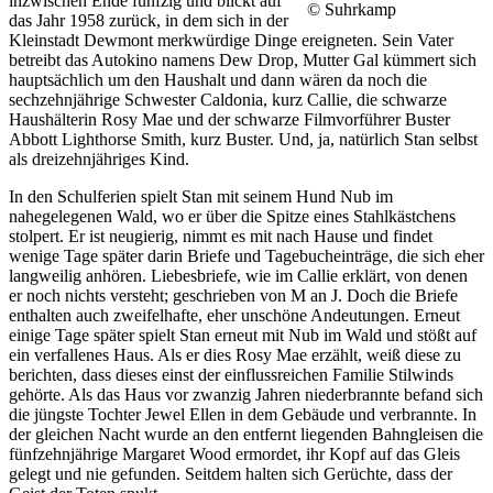
inzwischen Ende fünfzig und blickt auf
© Suhrkamp
das Jahr 1958 zurück, in dem sich in der
Kleinstadt Dewmont merkwürdige Dinge ereigneten. Sein Vater
betreibt das Autokino namens Dew Drop, Mutter Gal kümmert sich
hauptsächlich um den Haushalt und dann wären da noch die
sechzehnjährige Schwester Caldonia, kurz Callie, die schwarze
Haushälterin Rosy Mae und der schwarze Filmvorführer Buster
Abbott Lighthorse Smith, kurz Buster. Und, ja, natürlich Stan selbst
als dreizehnjähriges Kind.
In den Schulferien spielt Stan mit seinem Hund Nub im
nahegelegenen Wald, wo er über die Spitze eines Stahlkästchens
stolpert. Er ist neugierig, nimmt es mit nach Hause und findet
wenige Tage später darin Briefe und Tagebucheinträge, die sich eher
langweilig anhören. Liebesbriefe, wie im Callie erklärt, von denen
er noch nichts versteht; geschrieben von M an J. Doch die Briefe
enthalten auch zweifelhafte, eher unschöne Andeutungen. Erneut
einige Tage später spielt Stan erneut mit Nub im Wald und stößt auf
ein verfallenes Haus. Als er dies Rosy Mae erzählt, weiß diese zu
berichten, dass dieses einst der einflussreichen Familie Stilwinds
gehörte. Als das Haus vor zwanzig Jahren niederbrannte befand sich
die jüngste Tochter Jewel Ellen in dem Gebäude und verbrannte. In
der gleichen Nacht wurde an den entfernt liegenden Bahngleisen die
fünfzehnjährige Margaret Wood ermordet, ihr Kopf auf das Gleis
gelegt und nie gefunden. Seitdem halten sich Gerüchte, dass der