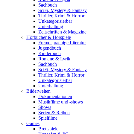
Sachbuch
SciFi, Mystery & Fantasy
Thriller, Krimi & Horror
Unkategorisierbar
Unterhaltung
Zeitschriften & Magazine
Hörbücher & Hörspiele
Fremdsprachige Literatur
Jugendbuch
Kinderbuch
Romane & Lyrik
Sachbuch
SciFi, Mystery & Fantasy
Thriller, Krimi & Horror
Unkategorisierbar
Unterhaltung
Bilderwelten
Dokumentationen
Musikfilme und -shows
Shows
Serien & Reihen
Spielfilme
Games
Brettspiele