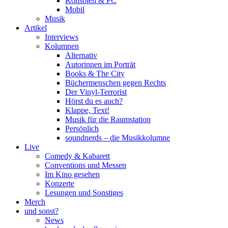
Konsolen & PC
Mobil
Musik
Artikel
Interviews
Kolumnen
Alternativ
Autorinnen im Porträt
Books & The City
Büchermenschen gegen Rechts
Der Vinyl-Terrorist
Hörst du es auch?
Klappe, Text!
Musik für die Raumstation
Persönlich
soundnerds – die Musikkolumne
Live
Comedy & Kabarett
Conventions und Messen
Im Kino gesehen
Konzerte
Lesungen und Sonstiges
Merch
und sonst?
News