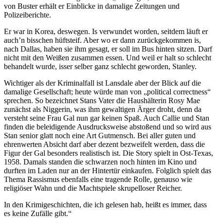
von Buster erhält er Einblicke in damalige Zeitungen und
Polizeiberichte.
Er war in Korea, deswegen. Is verwundet worden, seitdem läuft er
auch’n bisschen hüftsteif. Aber wo er dann zurückgekommen is,
nach Dallas, haben sie ihm gesagt, er soll im Bus hinten sitzen. Darf
nicht mit den Weißen zusammen essen. Und weil er halt so schlecht
behandelt wurde, isser selber ganz schlecht geworden, Stanley.
Wichtiger als der Kriminalfall ist Lansdale aber der Blick auf die
damalige Gesellschaft; heute würde man von „political correctness“
sprechen. So bezeichnet Stans Vater die Haushälterin Rosy Mae
zunächst als Niggerin, was ihm gewaltigen Ärger droht, denn da
versteht seine Frau Gal nun gar keinen Spaß. Auch Callie und Stan
finden die beleidigende Ausdrucksweise abstoßend und so wird aus
Stan senior glatt noch eine Art Gutmensch. Bei aller guten und
ehrenwerten Absicht darf aber dezent bezweifelt werden, dass die
Figur der Gal besonders realistisch ist. Die Story spielt in Ost-Texas,
1958. Damals standen die schwarzen noch hinten im Kino und
durften im Laden nur an der Hintertür einkaufen. Folglich spielt das
Thema Rassismus ebenfalls eine tragende Rolle, genauso wie
religiöser Wahn und die Machtspiele skrupelloser Reicher.
In den Krimigeschichten, die ich gelesen hab, heißt es immer, dass
es keine Zufälle gibt.“