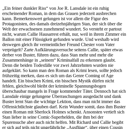
„Ein feiner dunkler Riss“ von Joe R. Lansdale ist ein ruhig
erscheinender Roman, in dem das Grauen jederzeit ausbrechen
kann. Bemerkenswert gelungen ist vor allem die Figur des
Protagonisten, des damals dreizehnjährigen Stan, der sich über die
Welt der erwachsenen zunehmend wundert. So versteht er partout
nicht, warum Callie Hausarrest erhält, nur, weil in ihrem Zimmer ein
Ballon mit einer Flüssigkeit gefunden wurde. Und weshalb wird
deswegen gleich ihr vermeintlicher Freund Chester vom Vater
verprügelt? Zarte Aufklärungsversuche seitens Callie, später etwas
derber von Buster, führen dazu, dass Stan mehr und mehr die
Zusammenhänge in „seinem“ Kriminalfall zu erkennen glaubt.
Denn die beiden Todesfälle vor zwei Jahrzehnten wurden nie
aufgeklärt. So kann man den Roman als Krimi lesen, sollte jedoch
frühzeitig merken, dass es sich um das Genre Coming of Age
handelt. Ein bisschen Krimi, ein bisschen Mystik dürfen nicht
fehlen, gleichwohl bleibt der kriminelle Spannungsbogen
überschaubar mangels in Frage kommender Täter. Dennoch hat sich
Lansdale einige gelungene Überraschungen ausgedacht und dank
Buster lernt Stan die wichtige Lektion, dass man nicht immer das
Offensichtlichste glauben darf. Kein Wunder somit, dass ihm Buster
einen Roman mit Sherlock Holmes schenkt. Ansonsten vertieft sich
Stan lieber in seine Comic-Superhelden, die ihm bei der
Spurensuche aber auch nicht helfen. Mit Richard und Callie begibt
er sich auf teils nicht ungefährliche „Ausflüge“, über einen Cousin