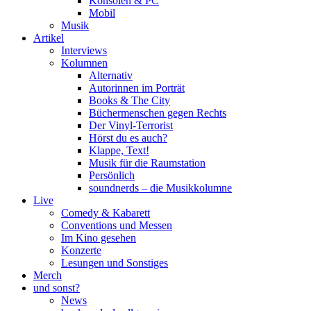
Konsolen & PC
Mobil
Musik
Artikel
Interviews
Kolumnen
Alternativ
Autorinnen im Porträt
Books & The City
Büchermenschen gegen Rechts
Der Vinyl-Terrorist
Hörst du es auch?
Klappe, Text!
Musik für die Raumstation
Persönlich
soundnerds – die Musikkolumne
Live
Comedy & Kabarett
Conventions und Messen
Im Kino gesehen
Konzerte
Lesungen und Sonstiges
Merch
und sonst?
News