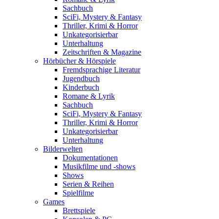
Sachbuch
SciFi, Mystery & Fantasy
Thriller, Krimi & Horror
Unkategorisierbar
Unterhaltung
Zeitschriften & Magazine
Hörbücher & Hörspiele
Fremdsprachige Literatur
Jugendbuch
Kinderbuch
Romane & Lyrik
Sachbuch
SciFi, Mystery & Fantasy
Thriller, Krimi & Horror
Unkategorisierbar
Unterhaltung
Bilderwelten
Dokumentationen
Musikfilme und -shows
Shows
Serien & Reihen
Spielfilme
Games
Brettspiele