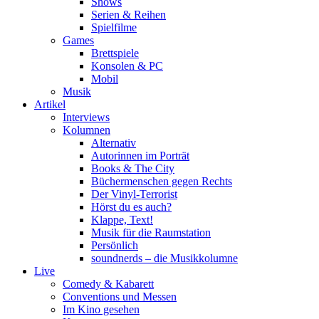
Shows
Serien & Reihen
Spielfilme
Games
Brettspiele
Konsolen & PC
Mobil
Musik
Artikel
Interviews
Kolumnen
Alternativ
Autorinnen im Porträt
Books & The City
Büchermenschen gegen Rechts
Der Vinyl-Terrorist
Hörst du es auch?
Klappe, Text!
Musik für die Raumstation
Persönlich
soundnerds – die Musikkolumne
Live
Comedy & Kabarett
Conventions und Messen
Im Kino gesehen