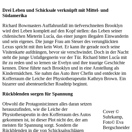
Drei Leben und Schicksale verknüpft mit Mittel- und
Südamerika
Richard Bowmasters Auffahrunfall im tiefverschneiten Brooklyn
wird drei Leben komplett auf den Kopf stellen: das Leben seiner
chilenischen Mieterin Lucía, das einer jungen illegalen Einwanderin
und sein eigenes. Die junge Frau am Steuer des verunglückten
Lexus spricht mit ihm kein Wort. Er kann ihr gerade noch seine
Visitenkarte aufdrängen, bevor sie verschwindet. Doch in der Nacht
steht die junge Unfallgegnerin vor der Tür. Richard bittet Lucía mit
ihr zu reden und so lernen sie Evelyn und ihre traurige Geschichte
kennen. Diese führte nach Brooklyn und in eine Anstellung als
Kindermädchen. Sie nahm das Auto ihrer Chefin und entdeckte im
Kofferraum die Leiche der Physiotherapeutin Kathryn Brown. Ein
bizarrer und abenteuerlicher Roadtrip beginnt.
Rückblenden sorgen für Spannung
Obwohl die Protagonist:innen alles daran setzen
herauszufinden, wie die Leiche der
Cover ©
Physiotherapeutin in den Kofferraum des Autos
Suhrkamp,
gekommen ist, ist dieser Plot nicht der, der am
Foto© Eva
meisten für Spannung sorgt. Sondern die
Bergschneider
Rückblenden in die von Schicksalsschlägen