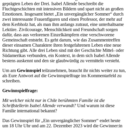
geprägten Leben der Drei. Isabel Allende beschreibt die
Fluchtgeschichten mit intensiven Bildern und spart nicht an großen
Emotionen. Insgesamt bietet „Ein unvergänglicher Sommer“ durch
zwei interessante Frauenfiguren und einen Professor, der mehr auf
dem Kerbholz hat, als man ihm anfangs zutraut, eine unterhaltsame
Lektüre. Zivilcourage, Menschlichkeit und Freundschaft sorgen
dafür, dass aus verlorenen Einzelkämpfern eine verschworene
Gemeinschaft entsteht. Es geht darum, wie das Zusammentreffen
dieser einsamen Charaktere ihren festgefahrenen Leben eine neue
Richtung gibt. Alle drei Leben sind mit der Geschichte Mittel- oder
Südamerikas verbunden, ein Kontext, in dem sich Isabel Allende
bestens auskennt und den sie glaubwürdig zu vermitteln versteht.
Um am
Gewinnspiel
teilzunehmen, braucht ihr nichts weiter zu tun,
als Eure Antwort auf die Gewinnspielfrage ins Kommentarfeld zu
schreiben.
Gewinnspielfrage:
Mit welcher nicht nur in Chile berühmten Familie ist die
Schriftstellerin Isabel Allende verwandt?
Und warum ist diese
Familie international bekannt?
Das Gewinnspiel für „Ein unvergänglicher Sommer“ endet heute
um 18 Uhr Uhr und am 22. Dezember 2023 wird die Gewinner:in