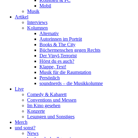
Konsolen & PC
Mobil
Musik
Artikel
Interviews
Kolumnen
Alternativ
Autorinnen im Porträt
Books & The City
Büchermenschen gegen Rechts
Der Vinyl-Terrorist
Hörst du es auch?
Klappe, Text!
Musik für die Raumstation
Persönlich
soundnerds – die Musikkolumne
Live
Comedy & Kabarett
Conventions und Messen
Im Kino gesehen
Konzerte
Lesungen und Sonstiges
Merch
und sonst?
News