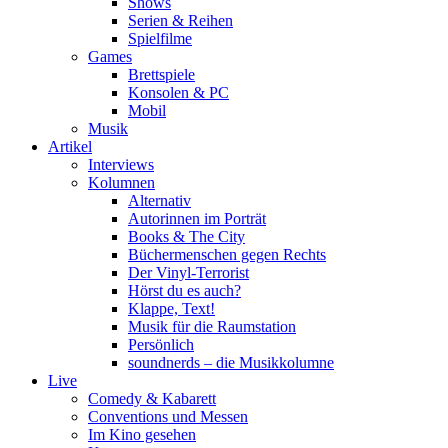
Shows
Serien & Reihen
Spielfilme
Games
Brettspiele
Konsolen & PC
Mobil
Musik
Artikel
Interviews
Kolumnen
Alternativ
Autorinnen im Porträt
Books & The City
Büchermenschen gegen Rechts
Der Vinyl-Terrorist
Hörst du es auch?
Klappe, Text!
Musik für die Raumstation
Persönlich
soundnerds – die Musikkolumne
Live
Comedy & Kabarett
Conventions und Messen
Im Kino gesehen