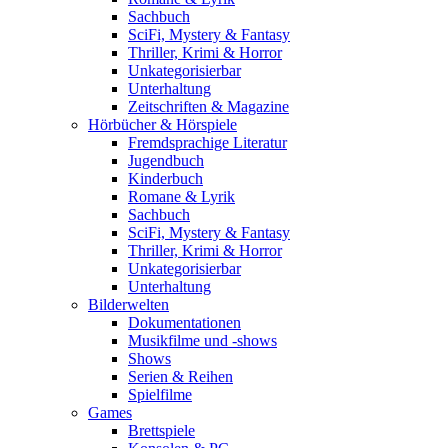
Sachbuch
SciFi, Mystery & Fantasy
Thriller, Krimi & Horror
Unkategorisierbar
Unterhaltung
Zeitschriften & Magazine
Hörbücher & Hörspiele
Fremdsprachige Literatur
Jugendbuch
Kinderbuch
Romane & Lyrik
Sachbuch
SciFi, Mystery & Fantasy
Thriller, Krimi & Horror
Unkategorisierbar
Unterhaltung
Bilderwelten
Dokumentationen
Musikfilme und -shows
Shows
Serien & Reihen
Spielfilme
Games
Brettspiele