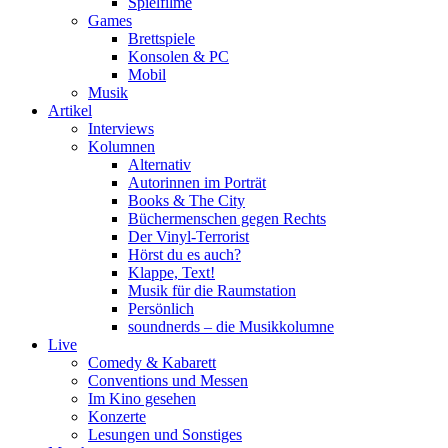
Spielfilme
Games
Brettspiele
Konsolen & PC
Mobil
Musik
Artikel
Interviews
Kolumnen
Alternativ
Autorinnen im Porträt
Books & The City
Büchermenschen gegen Rechts
Der Vinyl-Terrorist
Hörst du es auch?
Klappe, Text!
Musik für die Raumstation
Persönlich
soundnerds – die Musikkolumne
Live
Comedy & Kabarett
Conventions und Messen
Im Kino gesehen
Konzerte
Lesungen und Sonstiges