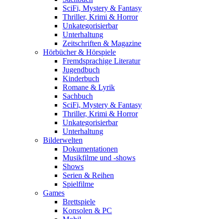
SciFi, Mystery & Fantasy
Thriller, Krimi & Horror
Unkategorisierbar
Unterhaltung
Zeitschriften & Magazine
Hörbücher & Hörspiele
Fremdsprachige Literatur
Jugendbuch
Kinderbuch
Romane & Lyrik
Sachbuch
SciFi, Mystery & Fantasy
Thriller, Krimi & Horror
Unkategorisierbar
Unterhaltung
Bilderwelten
Dokumentationen
Musikfilme und -shows
Shows
Serien & Reihen
Spielfilme
Games
Brettspiele
Konsolen & PC