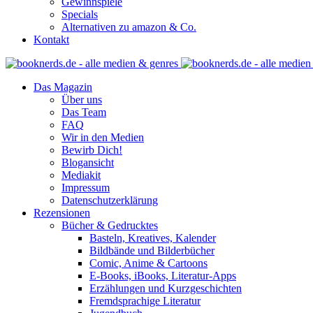
Gewinnspiele
Specials
Alternativen zu amazon & Co.
Kontakt
Das Magazin
Über uns
Das Team
FAQ
Wir in den Medien
Bewirb Dich!
Blogansicht
Mediakit
Impressum
Datenschutzerklärung
Rezensionen
Bücher & Gedrucktes
Basteln, Kreatives, Kalender
Bildbände und Bilderbücher
Comic, Anime & Cartoons
E-Books, iBooks, Literatur-Apps
Erzählungen und Kurzgeschichten
Fremdsprachige Literatur