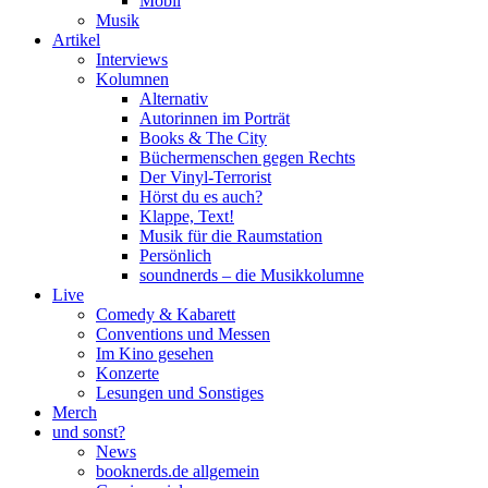
Mobil
Musik
Artikel
Interviews
Kolumnen
Alternativ
Autorinnen im Porträt
Books & The City
Büchermenschen gegen Rechts
Der Vinyl-Terrorist
Hörst du es auch?
Klappe, Text!
Musik für die Raumstation
Persönlich
soundnerds – die Musikkolumne
Live
Comedy & Kabarett
Conventions und Messen
Im Kino gesehen
Konzerte
Lesungen und Sonstiges
Merch
und sonst?
News
booknerds.de allgemein