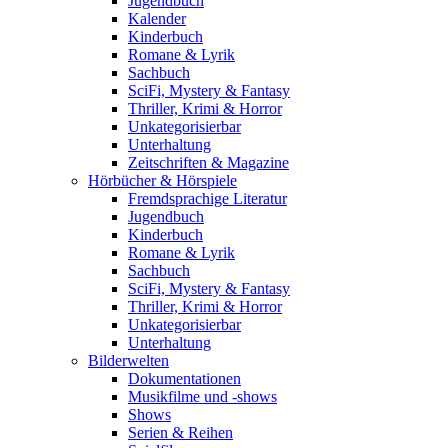
Jugendbuch
Kalender
Kinderbuch
Romane & Lyrik
Sachbuch
SciFi, Mystery & Fantasy
Thriller, Krimi & Horror
Unkategorisierbar
Unterhaltung
Zeitschriften & Magazine
Hörbücher & Hörspiele
Fremdsprachige Literatur
Jugendbuch
Kinderbuch
Romane & Lyrik
Sachbuch
SciFi, Mystery & Fantasy
Thriller, Krimi & Horror
Unkategorisierbar
Unterhaltung
Bilderwelten
Dokumentationen
Musikfilme und -shows
Shows
Serien & Reihen