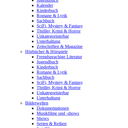
Jugendbuch
Kalender
Kinderbuch
Romane & Lyrik
Sachbuch
SciFi, Mystery & Fantasy
Thriller, Krimi & Horror
Unkategorisierbar
Unterhaltung
Zeitschriften & Magazine
Hörbücher & Hörspiele
Fremdsprachige Literatur
Jugendbuch
Kinderbuch
Romane & Lyrik
Sachbuch
SciFi, Mystery & Fantasy
Thriller, Krimi & Horror
Unkategorisierbar
Unterhaltung
Bilderwelten
Dokumentationen
Musikfilme und -shows
Shows
Serien & Reihen