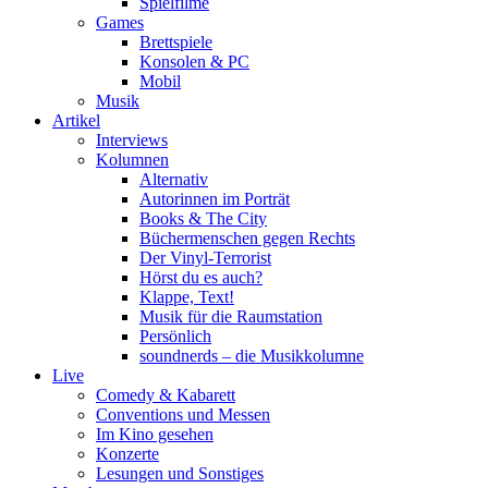
Spielfilme
Games
Brettspiele
Konsolen & PC
Mobil
Musik
Artikel
Interviews
Kolumnen
Alternativ
Autorinnen im Porträt
Books & The City
Büchermenschen gegen Rechts
Der Vinyl-Terrorist
Hörst du es auch?
Klappe, Text!
Musik für die Raumstation
Persönlich
soundnerds – die Musikkolumne
Live
Comedy & Kabarett
Conventions und Messen
Im Kino gesehen
Konzerte
Lesungen und Sonstiges