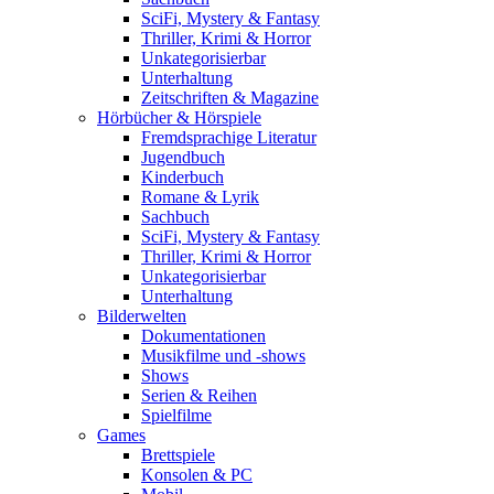
SciFi, Mystery & Fantasy
Thriller, Krimi & Horror
Unkategorisierbar
Unterhaltung
Zeitschriften & Magazine
Hörbücher & Hörspiele
Fremdsprachige Literatur
Jugendbuch
Kinderbuch
Romane & Lyrik
Sachbuch
SciFi, Mystery & Fantasy
Thriller, Krimi & Horror
Unkategorisierbar
Unterhaltung
Bilderwelten
Dokumentationen
Musikfilme und -shows
Shows
Serien & Reihen
Spielfilme
Games
Brettspiele
Konsolen & PC