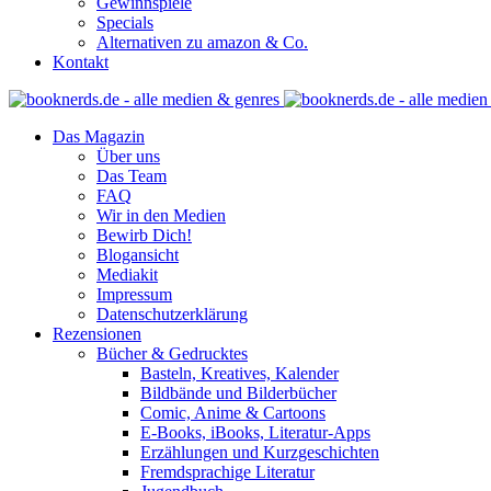
Gewinnspiele
Specials
Alternativen zu amazon & Co.
Kontakt
Das Magazin
Über uns
Das Team
FAQ
Wir in den Medien
Bewirb Dich!
Blogansicht
Mediakit
Impressum
Datenschutzerklärung
Rezensionen
Bücher & Gedrucktes
Basteln, Kreatives, Kalender
Bildbände und Bilderbücher
Comic, Anime & Cartoons
E-Books, iBooks, Literatur-Apps
Erzählungen und Kurzgeschichten
Fremdsprachige Literatur