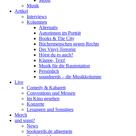
Mobil
Musik
Artikel
Interviews
Kolumnen
Alternativ
Autorinnen im Porträt
Books & The City
Büchermenschen gegen Rechts
Der Vinyl-Terrorist
Hörst du es auch?
Klappe, Text!
Musik für die Raumstation
Persönlich
soundnerds – die Musikkolumne
Live
Comedy & Kabarett
Conventions und Messen
Im Kino gesehen
Konzerte
Lesungen und Sonstiges
Merch
und sonst?
News
booknerds.de allgemein