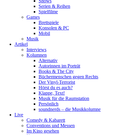
Shows
Serien & Reihen
Spielfilme
Games
Brettspiele
Konsolen & PC
Mobil
Musik
Artikel
Interviews
Kolumnen
Alternativ
Autorinnen im Porträt
Books & The City
Büchermenschen gegen Rechts
Der Vinyl-Terrorist
Hörst du es auch?
Klappe, Text!
Musik für die Raumstation
Persönlich
soundnerds – die Musikkolumne
Live
Comedy & Kabarett
Conventions und Messen
Im Kino gesehen