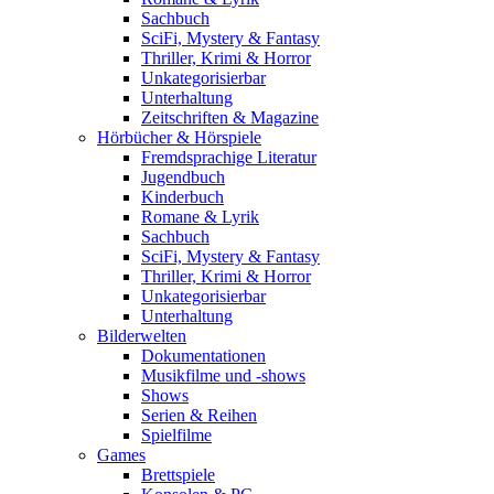
Sachbuch
SciFi, Mystery & Fantasy
Thriller, Krimi & Horror
Unkategorisierbar
Unterhaltung
Zeitschriften & Magazine
Hörbücher & Hörspiele
Fremdsprachige Literatur
Jugendbuch
Kinderbuch
Romane & Lyrik
Sachbuch
SciFi, Mystery & Fantasy
Thriller, Krimi & Horror
Unkategorisierbar
Unterhaltung
Bilderwelten
Dokumentationen
Musikfilme und -shows
Shows
Serien & Reihen
Spielfilme
Games
Brettspiele