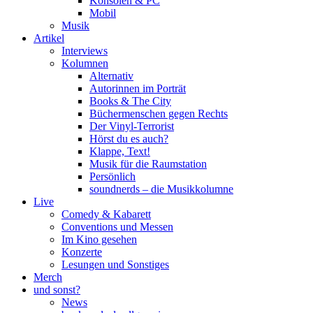
Konsolen & PC
Mobil
Musik
Artikel
Interviews
Kolumnen
Alternativ
Autorinnen im Porträt
Books & The City
Büchermenschen gegen Rechts
Der Vinyl-Terrorist
Hörst du es auch?
Klappe, Text!
Musik für die Raumstation
Persönlich
soundnerds – die Musikkolumne
Live
Comedy & Kabarett
Conventions und Messen
Im Kino gesehen
Konzerte
Lesungen und Sonstiges
Merch
und sonst?
News