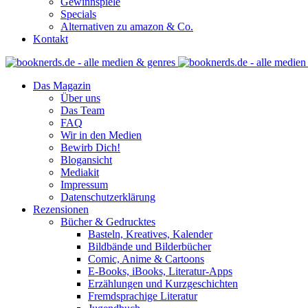
Gewinnspiele
Specials
Alternativen zu amazon & Co.
Kontakt
Das Magazin
Über uns
Das Team
FAQ
Wir in den Medien
Bewirb Dich!
Blogansicht
Mediakit
Impressum
Datenschutzerklärung
Rezensionen
Bücher & Gedrucktes
Basteln, Kreatives, Kalender
Bildbände und Bilderbücher
Comic, Anime & Cartoons
E-Books, iBooks, Literatur-Apps
Erzählungen und Kurzgeschichten
Fremdsprachige Literatur