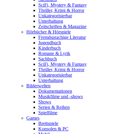
SciFi, Mystery & Fantasy
Thriller, Krimi & Horror
Unkategorisierbar
Unterhaltung
Zeitschriften & Magazine
Hörbücher & Hörspiele
Fremdsprachige Literatur
Jugendbuch
Kinderbuch
Romane & Lyrik
Sachbuch
SciFi, Mystery & Fantasy
Thriller, Krimi & Horror
Unkategorisierbar
Unterhaltung
Bilderwelten
Dokumentationen
Musikfilme und -shows
Shows
Serien & Reihen
Spielfilme
Games
Brettspiele
Konsolen & PC