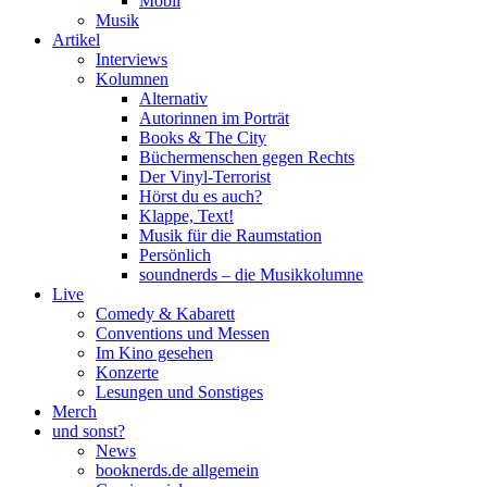
Mobil
Musik
Artikel
Interviews
Kolumnen
Alternativ
Autorinnen im Porträt
Books & The City
Büchermenschen gegen Rechts
Der Vinyl-Terrorist
Hörst du es auch?
Klappe, Text!
Musik für die Raumstation
Persönlich
soundnerds – die Musikkolumne
Live
Comedy & Kabarett
Conventions und Messen
Im Kino gesehen
Konzerte
Lesungen und Sonstiges
Merch
und sonst?
News
booknerds.de allgemein