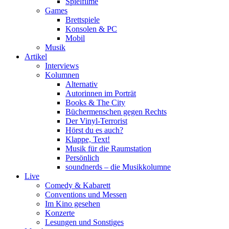
Spielfilme
Games
Brettspiele
Konsolen & PC
Mobil
Musik
Artikel
Interviews
Kolumnen
Alternativ
Autorinnen im Porträt
Books & The City
Büchermenschen gegen Rechts
Der Vinyl-Terrorist
Hörst du es auch?
Klappe, Text!
Musik für die Raumstation
Persönlich
soundnerds – die Musikkolumne
Live
Comedy & Kabarett
Conventions und Messen
Im Kino gesehen
Konzerte
Lesungen und Sonstiges