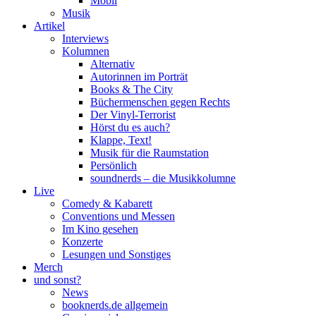
Mobil
Musik
Artikel
Interviews
Kolumnen
Alternativ
Autorinnen im Porträt
Books & The City
Büchermenschen gegen Rechts
Der Vinyl-Terrorist
Hörst du es auch?
Klappe, Text!
Musik für die Raumstation
Persönlich
soundnerds – die Musikkolumne
Live
Comedy & Kabarett
Conventions und Messen
Im Kino gesehen
Konzerte
Lesungen und Sonstiges
Merch
und sonst?
News
booknerds.de allgemein