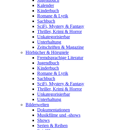
Jugendbuch
Kalender
Kinderbuch
Romane & Lyrik
Sachbuch
SciFi, Mystery & Fantasy
Thriller, Krimi & Horror
Unkategorisierbar
Unterhaltung
Zeitschriften & Magazine
Hörbücher & Hörspiele
Fremdsprachige Literatur
Jugendbuch
Kinderbuch
Romane & Lyrik
Sachbuch
SciFi, Mystery & Fantasy
Thriller, Krimi & Horror
Unkategorisierbar
Unterhaltung
Bilderwelten
Dokumentationen
Musikfilme und -shows
Shows
Serien & Reihen