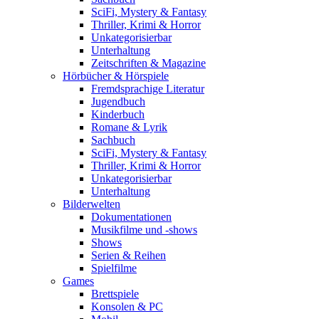
SciFi, Mystery & Fantasy
Thriller, Krimi & Horror
Unkategorisierbar
Unterhaltung
Zeitschriften & Magazine
Hörbücher & Hörspiele
Fremdsprachige Literatur
Jugendbuch
Kinderbuch
Romane & Lyrik
Sachbuch
SciFi, Mystery & Fantasy
Thriller, Krimi & Horror
Unkategorisierbar
Unterhaltung
Bilderwelten
Dokumentationen
Musikfilme und -shows
Shows
Serien & Reihen
Spielfilme
Games
Brettspiele
Konsolen & PC