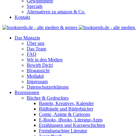
Gewinnspiele
Specials
Alternativen zu amazon & Co.
Kontakt
Das Magazin
Über uns
Das Team
FAQ
Wir in den Medien
Bewirb Dich!
Blogansicht
Mediakit
Impressum
Datenschutzerklärung
Rezensionen
Bücher & Gedrucktes
Basteln, Kreatives, Kalender
Bildbände und Bilderbücher
Comic, Anime & Cartoons
E-Books, iBooks, Literatur-Apps
Erzählungen und Kurzgeschichten
Fremdsprachige Literatur