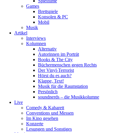
Spielfilme
Games
Brettspiele
Konsolen & PC
Mobil
Musik
Artikel
Interviews
Kolumnen
Alternativ
Autorinnen im Porträt
Books & The City
Büchermenschen gegen Rechts
Der Vinyl-Terrorist
Hörst du es auch?
Klappe, Text!
Musik für die Raumstation
Persönlich
soundnerds – die Musikkolumne
Live
Comedy & Kabarett
Conventions und Messen
Im Kino gesehen
Konzerte
Lesungen und Sonstiges