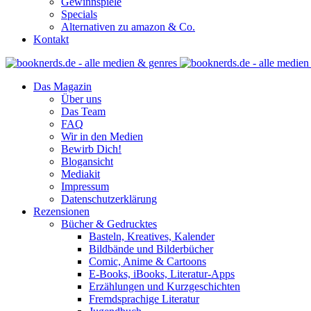
Gewinnspiele
Specials
Alternativen zu amazon & Co.
Kontakt
Das Magazin
Über uns
Das Team
FAQ
Wir in den Medien
Bewirb Dich!
Blogansicht
Mediakit
Impressum
Datenschutzerklärung
Rezensionen
Bücher & Gedrucktes
Basteln, Kreatives, Kalender
Bildbände und Bilderbücher
Comic, Anime & Cartoons
E-Books, iBooks, Literatur-Apps
Erzählungen und Kurzgeschichten
Fremdsprachige Literatur