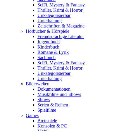
SciFi, Mystery & Fantasy
Thriller, Krimi & Horror
Unkategorisierbar
Unterhaltung
Zeitschriften & Magazine
Hörbücher & Hörspiele
Fremdsprachige Literatur
Jugendbuch
Kinderbuch
Romane & Lyrik
Sachbuch
SciFi, Mystery & Fantasy
Thriller, Krimi & Horror
Unkategorisierbar
Unterhaltung
Bilderwelten
Dokumentationen
Musikfilme und -shows
Shows
Serien & Reihen
Spielfilme
Games
Brettspiele
Konsolen & PC