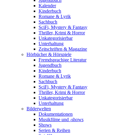
Jugendbuch
Kalender
Kinderbuch
Romane & Lyrik
Sachbuch
SciFi, Mystery & Fantasy
Thriller, Krimi & Horror
Unkategorisierbar
Unterhaltung
Zeitschriften & Magazine
Hörbücher & Hörspiele
Fremdsprachige Literatur
Jugendbuch
Kinderbuch
Romane & Lyrik
Sachbuch
SciFi, Mystery & Fantasy
Thriller, Krimi & Horror
Unkategorisierbar
Unterhaltung
Bilderwelten
Dokumentationen
Musikfilme und -shows
Shows
Serien & Reihen