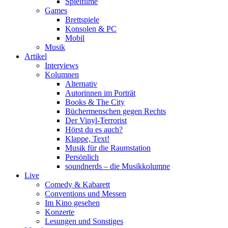
Spielfilme
Games
Brettspiele
Konsolen & PC
Mobil
Musik
Artikel
Interviews
Kolumnen
Alternativ
Autorinnen im Porträt
Books & The City
Büchermenschen gegen Rechts
Der Vinyl-Terrorist
Hörst du es auch?
Klappe, Text!
Musik für die Raumstation
Persönlich
soundnerds – die Musikkolumne
Live
Comedy & Kabarett
Conventions und Messen
Im Kino gesehen
Konzerte
Lesungen und Sonstiges