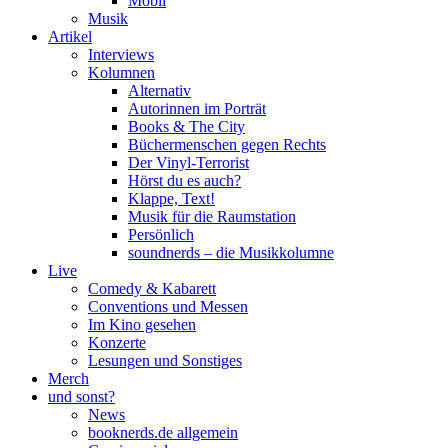
Mobil
Musik
Artikel
Interviews
Kolumnen
Alternativ
Autorinnen im Porträt
Books & The City
Büchermenschen gegen Rechts
Der Vinyl-Terrorist
Hörst du es auch?
Klappe, Text!
Musik für die Raumstation
Persönlich
soundnerds – die Musikkolumne
Live
Comedy & Kabarett
Conventions und Messen
Im Kino gesehen
Konzerte
Lesungen und Sonstiges
Merch
und sonst?
News
booknerds.de allgemein