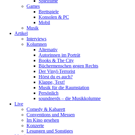
Spielfilme
Games
Brettspiele
Konsolen & PC
Mobil
Musik
Artikel
Interviews
Kolumnen
Alternativ
Autorinnen im Porträt
Books & The City
Büchermenschen gegen Rechts
Der Vinyl-Terrorist
Hörst du es auch?
Klappe, Text!
Musik für die Raumstation
Persönlich
soundnerds – die Musikkolumne
Live
Comedy & Kabarett
Conventions und Messen
Im Kino gesehen
Konzerte
Lesungen und Sonstiges