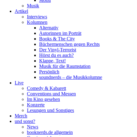
Mobil
Musik
Artikel
Interviews
Kolumnen
Alternativ
Autorinnen im Porträt
Books & The City
Büchermenschen gegen Rechts
Der Vinyl-Terrorist
Hörst du es auch?
Klappe, Text!
Musik für die Raumstation
Persönlich
soundnerds – die Musikkolumne
Live
Comedy & Kabarett
Conventions und Messen
Im Kino gesehen
Konzerte
Lesungen und Sonstiges
Merch
und sonst?
News
booknerds.de allgemein