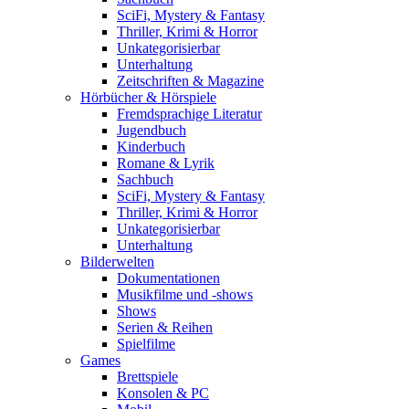
SciFi, Mystery & Fantasy
Thriller, Krimi & Horror
Unkategorisierbar
Unterhaltung
Zeitschriften & Magazine
Hörbücher & Hörspiele
Fremdsprachige Literatur
Jugendbuch
Kinderbuch
Romane & Lyrik
Sachbuch
SciFi, Mystery & Fantasy
Thriller, Krimi & Horror
Unkategorisierbar
Unterhaltung
Bilderwelten
Dokumentationen
Musikfilme und -shows
Shows
Serien & Reihen
Spielfilme
Games
Brettspiele
Konsolen & PC