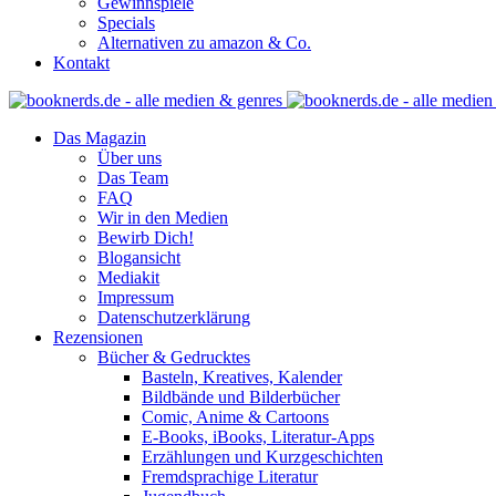
Gewinnspiele
Specials
Alternativen zu amazon & Co.
Kontakt
Das Magazin
Über uns
Das Team
FAQ
Wir in den Medien
Bewirb Dich!
Blogansicht
Mediakit
Impressum
Datenschutzerklärung
Rezensionen
Bücher & Gedrucktes
Basteln, Kreatives, Kalender
Bildbände und Bilderbücher
Comic, Anime & Cartoons
E-Books, iBooks, Literatur-Apps
Erzählungen und Kurzgeschichten
Fremdsprachige Literatur