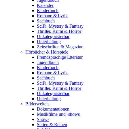
Jugendbuch
Kalender
Kinderbuch
Romane & Lyrik
Sachbuch
SciFi, Mystery & Fantasy
Thriller, Krimi & Horror
Unkategorisierbar
Unterhaltung
Zeitschriften & Magazine
Hörbücher & Hörspiele
Fremdsprachige Literatur
Jugendbuch
Kinderbuch
Romane & Lyrik
Sachbuch
SciFi, Mystery & Fantasy
Thriller, Krimi & Horror
Unkategorisierbar
Unterhaltung
Bilderwelten
Dokumentationen
Musikfilme und -shows
Shows
Serien & Reihen