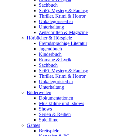
Sachbuch
SciFi, Mystery & Fantasy
Thriller, Krimi & Horror
Unkategorisierbar
Unterhaltung
Zeitschriften & Magazine
Hörbücher & Hörspiele
Fremdsprachige Literatur
Jugendbuch
Kinderbuch
Romane & Lyrik
Sachbuch
SciFi, Mystery & Fantasy
Thriller, Krimi & Horror
Unkategorisierbar
Unterhaltung
Bilderwelten
Dokumentationen
Musikfilme und -shows
Shows
Serien & Reihen
Spielfilme
Games
Brettspiele