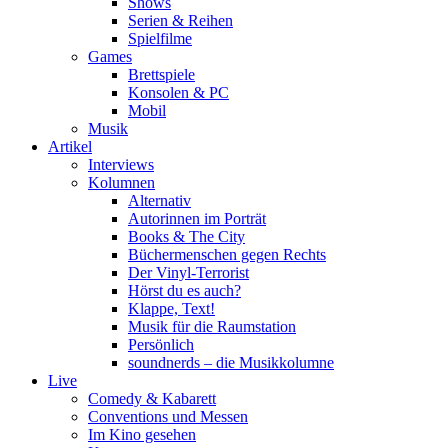
Shows
Serien & Reihen
Spielfilme
Games
Brettspiele
Konsolen & PC
Mobil
Musik
Artikel
Interviews
Kolumnen
Alternativ
Autorinnen im Porträt
Books & The City
Büchermenschen gegen Rechts
Der Vinyl-Terrorist
Hörst du es auch?
Klappe, Text!
Musik für die Raumstation
Persönlich
soundnerds – die Musikkolumne
Live
Comedy & Kabarett
Conventions und Messen
Im Kino gesehen