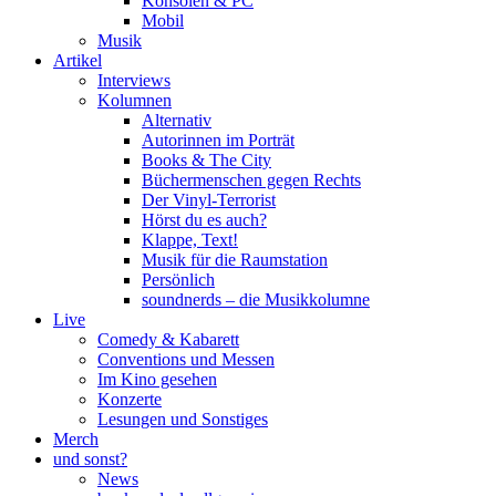
Konsolen & PC
Mobil
Musik
Artikel
Interviews
Kolumnen
Alternativ
Autorinnen im Porträt
Books & The City
Büchermenschen gegen Rechts
Der Vinyl-Terrorist
Hörst du es auch?
Klappe, Text!
Musik für die Raumstation
Persönlich
soundnerds – die Musikkolumne
Live
Comedy & Kabarett
Conventions und Messen
Im Kino gesehen
Konzerte
Lesungen und Sonstiges
Merch
und sonst?
News