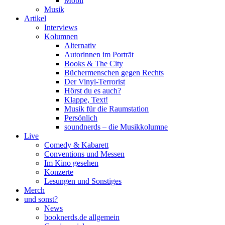
Mobil
Musik
Artikel
Interviews
Kolumnen
Alternativ
Autorinnen im Porträt
Books & The City
Büchermenschen gegen Rechts
Der Vinyl-Terrorist
Hörst du es auch?
Klappe, Text!
Musik für die Raumstation
Persönlich
soundnerds – die Musikkolumne
Live
Comedy & Kabarett
Conventions und Messen
Im Kino gesehen
Konzerte
Lesungen und Sonstiges
Merch
und sonst?
News
booknerds.de allgemein