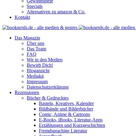
Gewinnspiele
Specials
Alternativen zu amazon & Co.
Kontakt
Das Magazin
Über uns
Das Team
FAQ
Wir in den Medien
Bewirb Dich!
Blogansicht
Mediakit
Impressum
Datenschutzerklärung
Rezensionen
Bücher & Gedrucktes
Basteln, Kreatives, Kalender
Bildbände und Bilderbücher
Comic, Anime & Cartoons
E-Books, iBooks, Literatur-Apps
Erzählungen und Kurzgeschichten
Fremdsprachige Literatur