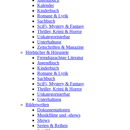
Jugendbuch
Kalender
Kinderbuch
Romane & Lyrik
Sachbuch
SciFi, Mystery & Fantasy
Thriller, Krimi & Horror
Unkategorisierbar
Unterhaltung
Zeitschriften & Magazine
Hörbücher & Hörspiele
Fremdsprachige Literatur
Jugendbuch
Kinderbuch
Romane & Lyrik
Sachbuch
SciFi, Mystery & Fantasy
Thriller, Krimi & Horror
Unkategorisierbar
Unterhaltung
Bilderwelten
Dokumentationen
Musikfilme und -shows
Shows
Serien & Reihen