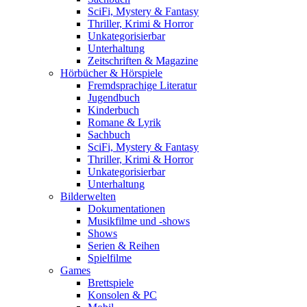
SciFi, Mystery & Fantasy
Thriller, Krimi & Horror
Unkategorisierbar
Unterhaltung
Zeitschriften & Magazine
Hörbücher & Hörspiele
Fremdsprachige Literatur
Jugendbuch
Kinderbuch
Romane & Lyrik
Sachbuch
SciFi, Mystery & Fantasy
Thriller, Krimi & Horror
Unkategorisierbar
Unterhaltung
Bilderwelten
Dokumentationen
Musikfilme und -shows
Shows
Serien & Reihen
Spielfilme
Games
Brettspiele
Konsolen & PC