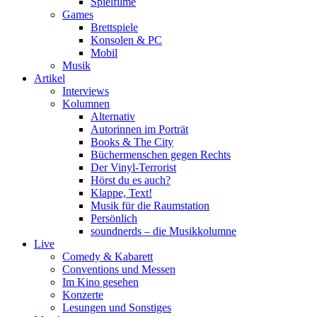
Spielfilme
Games
Brettspiele
Konsolen & PC
Mobil
Musik
Artikel
Interviews
Kolumnen
Alternativ
Autorinnen im Porträt
Books & The City
Büchermenschen gegen Rechts
Der Vinyl-Terrorist
Hörst du es auch?
Klappe, Text!
Musik für die Raumstation
Persönlich
soundnerds – die Musikkolumne
Live
Comedy & Kabarett
Conventions und Messen
Im Kino gesehen
Konzerte
Lesungen und Sonstiges