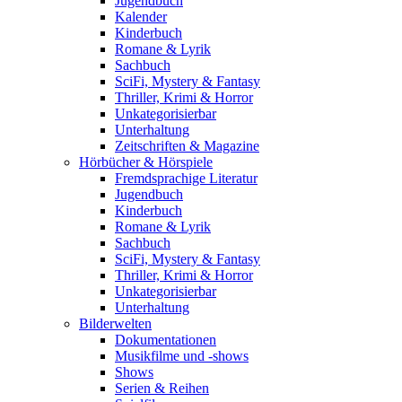
Jugendbuch
Kalender
Kinderbuch
Romane & Lyrik
Sachbuch
SciFi, Mystery & Fantasy
Thriller, Krimi & Horror
Unkategorisierbar
Unterhaltung
Zeitschriften & Magazine
Hörbücher & Hörspiele
Fremdsprachige Literatur
Jugendbuch
Kinderbuch
Romane & Lyrik
Sachbuch
SciFi, Mystery & Fantasy
Thriller, Krimi & Horror
Unkategorisierbar
Unterhaltung
Bilderwelten
Dokumentationen
Musikfilme und -shows
Shows
Serien & Reihen