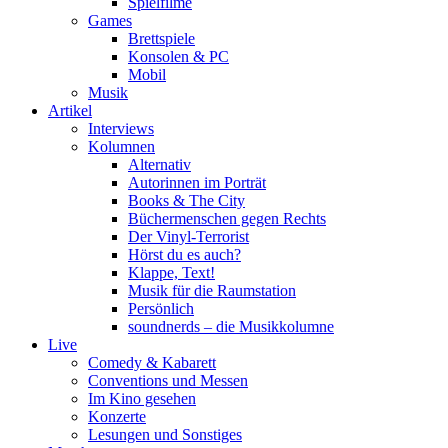
Spielfilme
Games
Brettspiele
Konsolen & PC
Mobil
Musik
Artikel
Interviews
Kolumnen
Alternativ
Autorinnen im Porträt
Books & The City
Büchermenschen gegen Rechts
Der Vinyl-Terrorist
Hörst du es auch?
Klappe, Text!
Musik für die Raumstation
Persönlich
soundnerds – die Musikkolumne
Live
Comedy & Kabarett
Conventions und Messen
Im Kino gesehen
Konzerte
Lesungen und Sonstiges