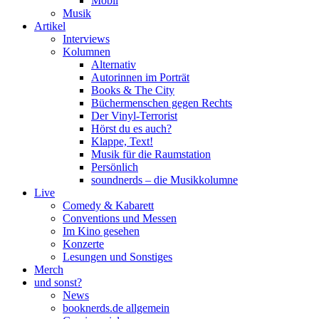
Mobil
Musik
Artikel
Interviews
Kolumnen
Alternativ
Autorinnen im Porträt
Books & The City
Büchermenschen gegen Rechts
Der Vinyl-Terrorist
Hörst du es auch?
Klappe, Text!
Musik für die Raumstation
Persönlich
soundnerds – die Musikkolumne
Live
Comedy & Kabarett
Conventions und Messen
Im Kino gesehen
Konzerte
Lesungen und Sonstiges
Merch
und sonst?
News
booknerds.de allgemein