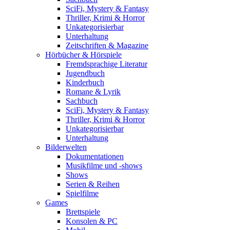
SciFi, Mystery & Fantasy
Thriller, Krimi & Horror
Unkategorisierbar
Unterhaltung
Zeitschriften & Magazine
Hörbücher & Hörspiele
Fremdsprachige Literatur
Jugendbuch
Kinderbuch
Romane & Lyrik
Sachbuch
SciFi, Mystery & Fantasy
Thriller, Krimi & Horror
Unkategorisierbar
Unterhaltung
Bilderwelten
Dokumentationen
Musikfilme und -shows
Shows
Serien & Reihen
Spielfilme
Games
Brettspiele
Konsolen & PC