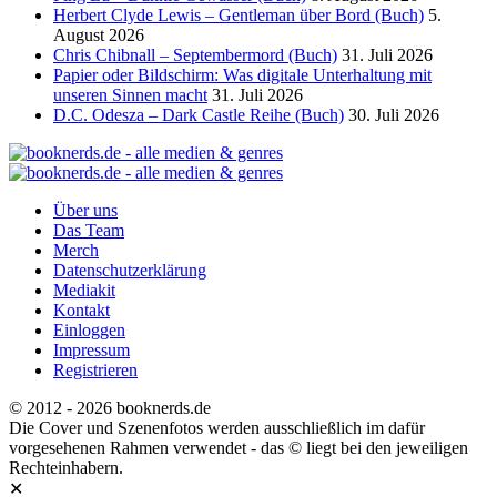
Herbert Clyde Lewis – Gentleman über Bord (Buch)
5.
August 2026
Chris Chibnall – Septembermord (Buch)
31. Juli 2026
Papier oder Bildschirm: Was digitale Unterhaltung mit
unseren Sinnen macht
31. Juli 2026
D.C. Odesza – Dark Castle Reihe (Buch)
30. Juli 2026
Über uns
Das Team
Merch
Datenschutzerklärung
Mediakit
Kontakt
Einloggen
Impressum
Registrieren
© 2012 - 2026 booknerds.de
Die Cover und Szenenfotos werden ausschließlich im dafür
vorgesehenen Rahmen verwendet - das © liegt bei den jeweiligen
Rechteinhabern.
✕