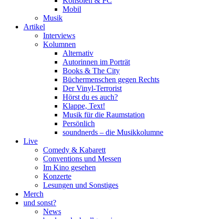
Konsolen & PC
Mobil
Musik
Artikel
Interviews
Kolumnen
Alternativ
Autorinnen im Porträt
Books & The City
Büchermenschen gegen Rechts
Der Vinyl-Terrorist
Hörst du es auch?
Klappe, Text!
Musik für die Raumstation
Persönlich
soundnerds – die Musikkolumne
Live
Comedy & Kabarett
Conventions und Messen
Im Kino gesehen
Konzerte
Lesungen und Sonstiges
Merch
und sonst?
News