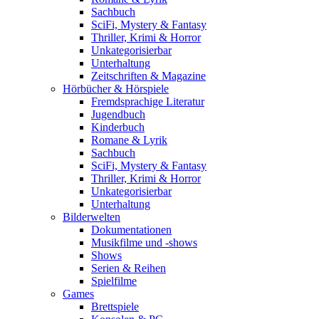
Sachbuch
SciFi, Mystery & Fantasy
Thriller, Krimi & Horror
Unkategorisierbar
Unterhaltung
Zeitschriften & Magazine
Hörbücher & Hörspiele
Fremdsprachige Literatur
Jugendbuch
Kinderbuch
Romane & Lyrik
Sachbuch
SciFi, Mystery & Fantasy
Thriller, Krimi & Horror
Unkategorisierbar
Unterhaltung
Bilderwelten
Dokumentationen
Musikfilme und -shows
Shows
Serien & Reihen
Spielfilme
Games
Brettspiele