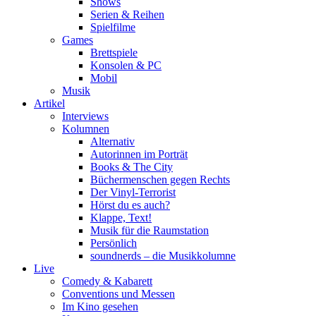
Shows
Serien & Reihen
Spielfilme
Games
Brettspiele
Konsolen & PC
Mobil
Musik
Artikel
Interviews
Kolumnen
Alternativ
Autorinnen im Porträt
Books & The City
Büchermenschen gegen Rechts
Der Vinyl-Terrorist
Hörst du es auch?
Klappe, Text!
Musik für die Raumstation
Persönlich
soundnerds – die Musikkolumne
Live
Comedy & Kabarett
Conventions und Messen
Im Kino gesehen